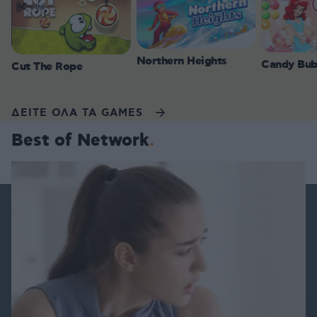
Northern Heights
Candy Bub
Cut The Rope
ΔΕΙΤΕ ΟΛΑ ΤΑ GAMES
Best of Network