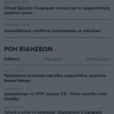
30.07.2026, 15:25
Εθνική Τράπεζα: Η κορυφαία επιλογή για τη χρηματοδότηση
μεγάλων έργων
29.07.2026, 09:39
Διασκεδάζουμε υπεύθυνα, επιστρέφουμε με ασφάλεια
ΡΟΗ ΕΙΔΗΣΕΩΝ
Ειδήσεις
Δημοφιλή
Σχολιασμένα
πριν 5 λεπτά
Προληπτική ανάκληση παρτίδας μαρμελάδας φράουλα
Bonne Maman
πριν 7 λεπτά
Δοκιμάζουμε το SYM Joymax Z3i - Πόσο κοστίζει στην
Ελλάδα;
πριν 9 λεπτά
Τελικά τι είναι το κουσκούς: Δημητριακό ή ζυμαρικό;