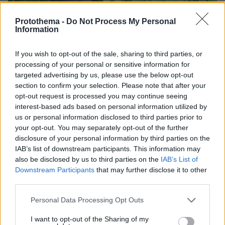
Protothema -
Do Not Process My Personal
Information
If you wish to opt-out of the sale, sharing to third parties, or
processing of your personal or sensitive information for
targeted advertising by us, please use the below opt-out
section to confirm your selection. Please note that after your
opt-out request is processed you may continue seeing
interest-based ads based on personal information utilized by
us or personal information disclosed to third parties prior to
your opt-out. You may separately opt-out of the further
disclosure of your personal information by third parties on the
IAB’s list of downstream participants. This information may
also be disclosed by us to third parties on the
IAB’s List of
Downstream Participants
that may further disclose it to other
third parties.
Please note that this website/app uses one or more Google
Personal Data Processing Opt Outs
08.08.2026, 12:18
services and may gather and store information including but
Από τη Μόρια στον γάμο, τη ΜΚΟ και την
not limited to your visit or usage behaviour. You may click to
I want to opt-out of the Sharing of my
κατηγορία για φόνο: Η σκοτεινή διαδρομή του