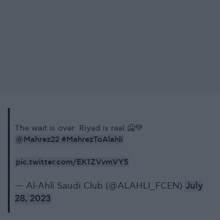
The wait is over: Riyad is real 🥶💚
@Mahrez22
#MahrezToAlahli
pic.twitter.com/EK1ZVvmVY5
— Al-Ahli Saudi Club (@ALAHLI_FCEN)
July
28, 2023