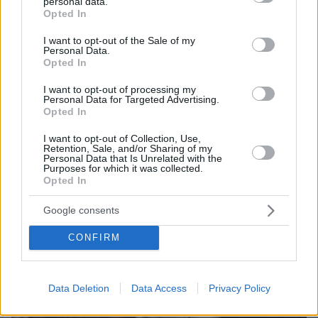
personal data.
grant or deny consent to Google and its third-party tags to
26χρονου Αφγανού που σκότωσε τη Βρετανίδα
Opted In
use your data for below specified purposes in below Google
στην Κυψέλη
consent section.
I want to opt-out of the Sale of my
Personal Data.
Opted In
I want to opt-out of processing my
Personal Data for Targeted Advertising.
Opted In
I want to opt-out of Collection, Use,
Retention, Sale, and/or Sharing of my
Personal Data that Is Unrelated with the
Purposes for which it was collected.
Opted In
Google consents
CONFIRM
Data Deletion
Data Access
Privacy Policy