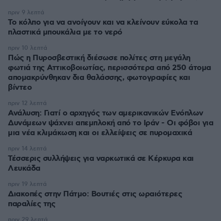
πριν 9 λεπτά
Το κόλπο για να ανοίγουν και να κλείνουν εύκολα τα
πλαστικά μπουκάλια με το νερό
πριν 10 λεπτά
Πώς η Πυροσβεστική διέσωσε πολίτες στη μεγάλη
φωτιά της Αττικοβοιωτίας, περισσότερα από 250 άτομα
απομακρύνθηκαν δια θαλάσσης, φωτογραφίες και
βίντεο
πριν 12 λεπτά
Ανάλυση: Γιατί ο αρχηγός των αμερικανικών Ενόπλων
Δυνάμεων ψάχνει απεμπλοκή από το Ιράν - Οι φόβοι για
μια νέα κλιμάκωση και οι ελλείψεις σε πυρομαχικά
πριν 14 λεπτά
Τέσσερις συλλήψεις για ναρκωτικά σε Κέρκυρα και
Λευκάδα
πριν 19 λεπτά
Διακοπές στην Πάτμο: Βουτιές στις ωραιότερες
παραλίες της
πριν 29 λεπτά