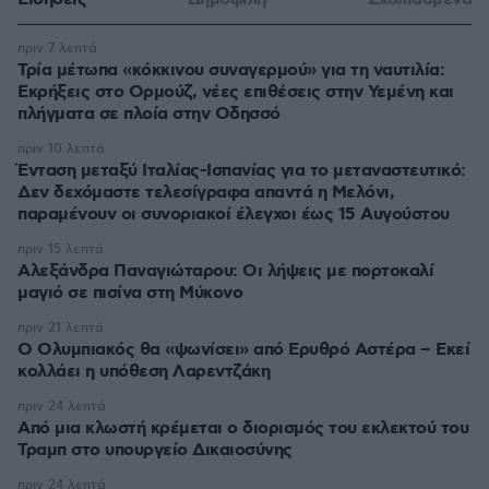
πριν 7 λεπτά
Τρία μέτωπα «κόκκινου συναγερμού» για τη ναυτιλία:
Εκρήξεις στο Ορμούζ, νέες επιθέσεις στην Υεμένη και
πλήγματα σε πλοία στην Οδησσό
πριν 10 λεπτά
Ένταση μεταξύ Ιταλίας-Ισπανίας για το μεταναστευτικό:
Δεν δεχόμαστε τελεσίγραφα απαντά η Μελόνι,
παραμένουν οι συνοριακοί έλεγχοι έως 15 Αυγούστου
πριν 15 λεπτά
Αλεξάνδρα Παναγιώταρου: Οι λήψεις με πορτοκαλί
μαγιό σε πισίνα στη Μύκονο
πριν 21 λεπτά
Ο Ολυμπιακός θα «ψωνίσει» από Ερυθρό Αστέρα – Εκεί
κολλάει η υπόθεση Λαρεντζάκη
πριν 24 λεπτά
Από μια κλωστή κρέμεται ο διορισμός του εκλεκτού του
Τραμπ στο υπουργείο Δικαιοσύνης
πριν 24 λεπτά