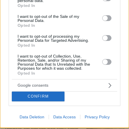
personal data.
grant or deny consent to Google and its third-party tags to
Opted In
use your data for below specified purposes in below Google
Στο Α΄ Νεκροταφείο το μνημόσυνο
consent section.
I want to opt-out of the Sale of my
για τον έναν χρόνο από τον θάνατο
Personal Data.
της Λένας Σαμαρά
Opted In
64
07.08.2026, 10:26
I want to opt-out of processing my
Personal Data for Targeted Advertising.
Opted In
I want to opt-out of Collection, Use,
Retention, Sale, and/or Sharing of my
Ο Γιάννης Στάνκογλου δημοσίευσε
Personal Data that Is Unrelated with the
φωτογραφία του από το παρελθόν με
Purposes for which it was collected.
μακριά μαλλιά: Αναμνήσεις, έγραψε
Opted In
68
07.08.2026, 09:09
Google consents
CONFIRM
22 χρόνια από τα εγκαίνια της
γέφυρας Ρίου-Αντιρρίου: Αντέχει
Data Deletion
Data Access
Privacy Policy
πρόσκρουση με δεξαμενόπλοιο,
τυφώνες και κόστισε 800 εκατ. ευρώ