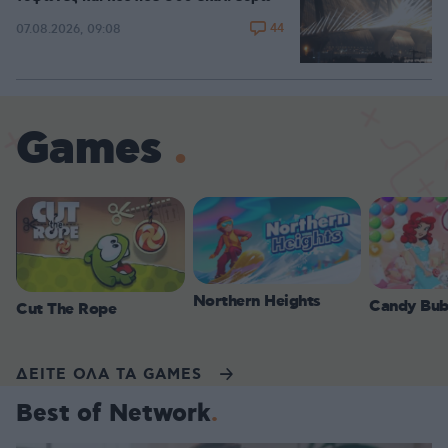
44
07.08.2026, 09:08
Games
Northern Heights
Candy Bub
Cut The Rope
ΔΕΙΤΕ ΟΛΑ ΤΑ GAMES
Best of Network