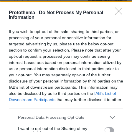
μεταλλεία δημιουργώντας ένα
μοναδικό οικοσύστημα, δείτε
Protothema -
Do Not Process My Personal
αεροφωτογραφίες
Information
31
07.08.2026, 15:58
If you wish to opt-out of the sale, sharing to third parties, or
processing of your personal or sensitive information for
Άγκυρα, Ριάντ και Ισλαμαμπάντ: Ο
targeted advertising by us, please use the below opt-out
νέος ισχυρός άξονας στη Μέση
section to confirm your selection. Please note that after your
Ανατολή ανοίγει τον δρόμο για το
opt-out request is processed you may continue seeing
«ισλαμικό ΝΑΤΟ», τι σημαίνει η
interest-based ads based on personal information utilized by
συμφωνία της Μέκκας
us or personal information disclosed to third parties prior to
56
07.08.2026, 17:19
your opt-out. You may separately opt-out of the further
disclosure of your personal information by third parties on the
IAB’s list of downstream participants. This information may
«Δεν το πιστεύουμε», λένε οι
also be disclosed by us to third parties on the
IAB’s List of
Αμερικανοί που υιοθέτησαν τον
Downstream Participants
that may further disclose it to other
Αφγανό στη Λέσβο - Η αρχική εκδοχή
third parties.
για το φονικό στην Κυψέλη και η
σιωπή στην απολογία
Please note that this website/app uses one or more Google
Personal Data Processing Opt Outs
services and may gather and store information including but
365
07.08.2026, 07:19
not limited to your visit or usage behaviour. You may click to
I want to opt-out of the Sharing of my