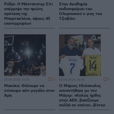
Ρόδρι: Η Μάντσεστερ Σίτι
Στην Ακαδημία
απέρριψε την πρώτη
ποδοσφαίρου του
πρόταση της
Ολυμπιακού ο γιος του
Μπαρτσελόνα, ύψους 45
Τζιοβάνι
εκατομμυρίων
2
1
07.08.2026, 16:56
07.08.2026, 16:55
Μοκόκα: Θέλουμε να
Ο Μάριος Ηλιόπουλος
χτίσουμε κάτι μεγάλο στον
συναντήθηκε με τον
Άρη
Μάγερ: «Καλώς ήρθες
στην ΑΕΚ, βασίζουμε
πολλά σε εσένα», βίντεο