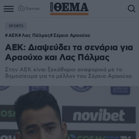
Games
SPORTS
Column
Column
ΑΕΚ
Λας Πάλμας
Σέρχιο Αραούχο
1
2
AEK: Διαψεύδει τα σενάρια για
Αραούχο και Λας Πάλμας
Στην ΑΕΚ είναι ξεκάθαροι αναφορικά με το
δημοσίευμα για το μέλλον του Σέρχιο Αραούχο