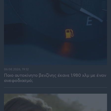
06.08.2026, 19:12
Ποιο αυτοκίνητο βενζίνης έκανε 1.980 χλμ με έναν
ανεφοδιασμό;