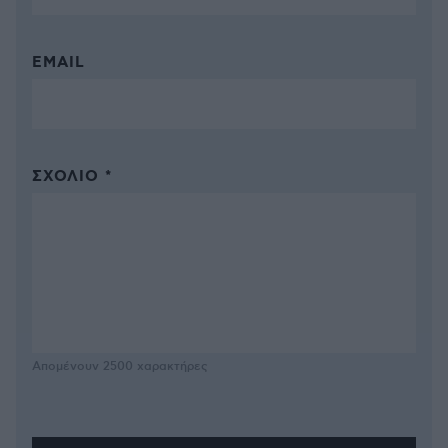
EMAIL
ΣΧΌΛΙΟ *
Απομένουν
2500
χαρακτήρες