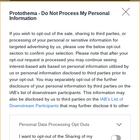
Protothema -
Do Not Process My Personal
Information
* Υποχρεωτικά πεδία
If you wish to opt-out of the sale, sharing to third parties, or
processing of your personal or sensitive information for
targeted advertising by us, please use the below opt-out
ΡΟΗ ΕΙΔΗΣΕΩΝ
section to confirm your selection. Please note that after your
opt-out request is processed you may continue seeing
interest-based ads based on personal information utilized by
Ειδήσεις
Δημοφιλή
Σχολιασμένα
us or personal information disclosed to third parties prior to
your opt-out. You may separately opt-out of the further
πριν 7 λεπτά
disclosure of your personal information by third parties on the
Πέθανε σε ηλικία 26 ετών η influencer Σίντνεϊ Τάουλ
IAB’s list of downstream participants. This information may
έπειτα από τριετή μάχη με σπάνια μορφή καρκίνου
also be disclosed by us to third parties on the
IAB’s List of
πριν μία ώρα
Downstream Participants
that may further disclose it to other
Γαρίδες γιουβέτσι λεμονάτο
third parties.
πριν μία ώρα
Please note that this website/app uses one or more Google
Personal Data Processing Opt Outs
«Έγκλημα πολέμου» ο ισραηλινός βομβαρδισμός που
services and may gather and store information including but
σκότωσε δημοσιογράφο στον Λίβανο, καταγγέλλουν
not limited to your visit or usage behaviour. You may click to
I want to opt-out of the Sharing of my
τρεις ΜΚΟ