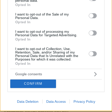
personal data.
grant or deny consent to Google and its third-party tags to
Opted In
07.08.2026, 04:13
use your data for below specified purposes in below Google
Επεισόδια μεταξύ διαδηλωτών και αστυνομικών έξω
consent section.
I want to opt-out of the Sale of my
από τη Γερουσία στην Αργεντινή, δείτε βίντεο
Personal Data.
Opted In
07.08.2026, 03:38
Σαουδική Αραβία, Τουρκία και Πακιστάν ετοιμάζονται
I want to opt-out of processing my
να υπογράψουν συμφωνία αμοιβαίας άμυνας
Personal Data for Targeted Advertising.
Opted In
07.08.2026, 03:01
Συνελήφθη πρώην κυβερνήτης πολιτείας του Μεξικού
I want to opt-out of Collection, Use,
Retention, Sale, and/or Sharing of my
για την εξαφάνιση των 43 φοιτητών το 2014
Personal Data that Is Unrelated with the
Purposes for which it was collected.
07.08.2026, 02:35
Opted In
Τουλάχιστον 11 τραυματίες σε επιθέσεις των Χούθι στη
νότια Σαουδική Αραβία
Google consents
07.08.2026, 02:10
Γκολ ο Παυλίδης στη εξάρα της Μπενφίκα στη Χαρτς και
CONFIRM
μια ανάσα από τα play-offs του Europa League, δείτε τα
γκολ
Data Deletion
Data Access
Privacy Policy
07.08.2026, 01:44
Νεκρός σε πισίνα 24χρονος που κατηγορήθηκε ότι