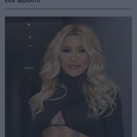
είδε άρρωστο