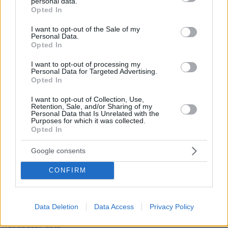
personal data.
grant or deny consent to Google and its third-party tags to
Opted In
use your data for below specified purposes in below Google
consent section.
I want to opt-out of the Sale of my
Personal Data.
Opted In
I want to opt-out of processing my
Personal Data for Targeted Advertising.
Opted In
I want to opt-out of Collection, Use,
Retention, Sale, and/or Sharing of my
Personal Data that Is Unrelated with the
Purposes for which it was collected.
Opted In
Google consents
CONFIRM
Data Deletion
Data Access
Privacy Policy