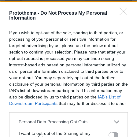
Protothema -
Do Not Process My Personal
Information
If you wish to opt-out of the sale, sharing to third parties, or
processing of your personal or sensitive information for
targeted advertising by us, please use the below opt-out
section to confirm your selection. Please note that after your
opt-out request is processed you may continue seeing
interest-based ads based on personal information utilized by
us or personal information disclosed to third parties prior to
your opt-out. You may separately opt-out of the further
disclosure of your personal information by third parties on the
IAB’s list of downstream participants. This information may
also be disclosed by us to third parties on the
IAB’s List of
Downstream Participants
that may further disclose it to other
Loaded
:
third parties.
70.44%
06.08.2026, 10:22
Οι πρώτες εικόνες του νέου Canadair 515 που
Please note that this website/app uses one or more Google
Personal Data Processing Opt Outs
έρχεται Ελλάδα και θα πετά και νύχτα
services and may gather and store information including but
not limited to your visit or usage behaviour. You may click to
I want to opt-out of the Sharing of my