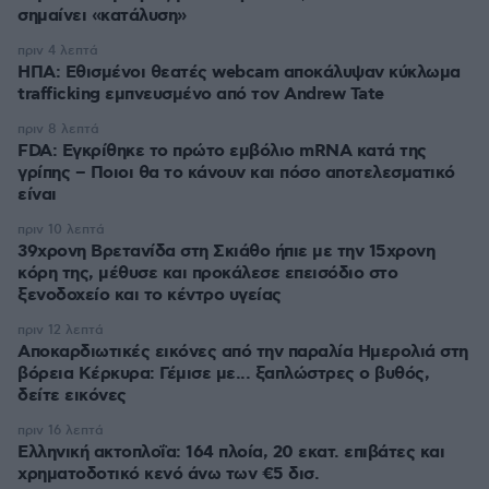
σημαίνει «κατάλυση»
πριν 4 λεπτά
ΗΠΑ: Εθισμένοι θεατές webcam αποκάλυψαν κύκλωμα
trafficking εμπνευσμένο από τον Andrew Tate
πριν 8 λεπτά
FDA: Εγκρίθηκε το πρώτο εμβόλιο mRNA κατά της
γρίπης – Ποιοι θα το κάνουν και πόσο αποτελεσματικό
είναι
πριν 10 λεπτά
39χρονη Βρετανίδα στη Σκιάθο ήπιε με την 15χρονη
κόρη της, μέθυσε και προκάλεσε επεισόδιο στο
ξενοδοχείο και το κέντρο υγείας
πριν 12 λεπτά
Αποκαρδιωτικές εικόνες από την παραλία Ημερολιά στη
βόρεια Κέρκυρα: Γέμισε με... ξαπλώστρες ο βυθός,
δείτε εικόνες
πριν 16 λεπτά
Ελληνική ακτοπλοΐα: 164 πλοία, 20 εκατ. επιβάτες και
χρηματοδοτικό κενό άνω των €5 δισ.