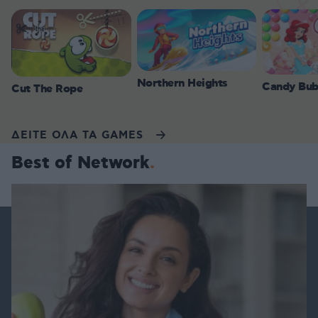
Northern Heights
Candy Bub
Cut The Rope
ΔΕΙΤΕ ΟΛΑ ΤΑ GAMES
Best of Network