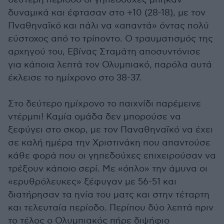
δυναμικά και έφτασαν στο +10 (28-18), με τον
Πναθηναϊκό και πάλι να «απαντά» όντας πολύ
εύστοχος από το τρίποντο. Ο τραυματισμός της
αρχηγού του, Εβίνας Σταμάτη αποσυντόνισε
για κάποια λεπτά τον Ολυμπιακό, παρόλα αυτά
έκλεισε το ημίχρονο στο 38-37.
Στο δεύτερο ημίχρονο το παιχνίδι παρέμεινε
ντέρμπι! Καμία ομάδα δεν μπορούσε να
ξεφύγει στο σκορ, με τον Παναθηναϊκό να έχει
σε καλή ημέρα την Χριστινάκη που απαντούσε
κάθε φορά που οι γηπεδούχες επιχειρούσαν να
τρέξουν κάποιο σερί. Με «όπλο» την άμυνα οι
«ερυθρόλευκες» ξέφυγαν με 56-51 και
διατήρησαν τα ηνία του ματς και στην τέταρτη
και τελευταία περίοδο. Περίπου δύο λεπτά πριν
το τέλος ο Ολυμπιακός πήρε διψήφιο