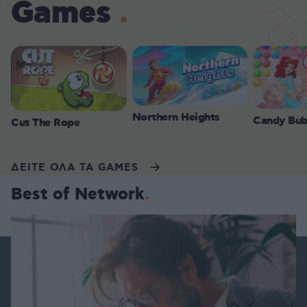
Games
Northern Heights
Candy Bub
Cut The Rope
ΔΕΙΤΕ ΟΛΑ ΤΑ GAMES
Best of Network