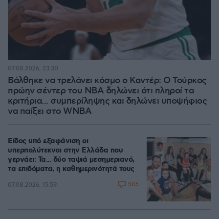
07.08.2026, 23:30
Βάλθηκε να τρελάνει κόσμο ο Καντέρ: Ο Τούρκος
πρώην σέντερ του NBA δηλώνει ότι πληροί τα
κριτήρια... συμπερίληψης και δηλώνει υποψήφιος
να παίξει στο WNBA
Είδος υπό εξαφάνιση οι
υπερπολύτεκνοι στην Ελλάδα που
γερνάει: Τα... δύο ταψιά μεσημεριανό,
τα επιδόματα, η καθημερινότητά τους
585
07.08.2026, 15:59