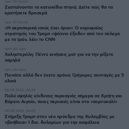
πριν 24 λεπτά
Ζεσταίνονται τα κατοικίδια πτηνά; Δείτε πώς θα τα
κρατήσετε δροσερά
πριν 43 λεπτά
«Η αεροπορική ισχύς έχει όρια»: Ο κορυφαίος
στρατηγός του Τραμπ «ψάχνει έξοδο» από τον πόλεμο
με το Ιράν, λέει το CNN
πριν μία ώρα
Χοληστερόλη: Πέντε κινήσεις ματ για να την ρίξετε
χαμηλά
πριν μία ώρα
Πεινάτε αλλά δεν έχετε χρόνο; Γρήγορες συνταγές με 5
υλικά
08.08.2026, 06:39
Πολύ υψηλός κίνδυνος πυρκαγιάς σήμερα σε Κρήτη και
Βόρειο Αιγαίο, ποιες περιοχές είναι στο «πορτοκαλί»
08.08.2026, 06:02
Στήριξη Τραμπ στον νέο πρόεδρο της Κολομβίας με
«βοήθεια» 1 δισ. δολαρίων για την ασφάλεια