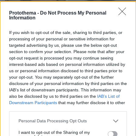
Protothema -
Do Not Process My Personal
Information
If you wish to opt-out of the sale, sharing to third parties, or
processing of your personal or sensitive information for
targeted advertising by us, please use the below opt-out
section to confirm your selection. Please note that after your
opt-out request is processed you may continue seeing
interest-based ads based on personal information utilized by
us or personal information disclosed to third parties prior to
your opt-out. You may separately opt-out of the further
disclosure of your personal information by third parties on the
IAB’s list of downstream participants. This information may
also be disclosed by us to third parties on the
IAB’s List of
Downstream Participants
that may further disclose it to other
third parties.
07.08.2026, 22:54
Ο «Δράκος» του Λονδίνου: 40χρονος με
Please note that this website/app uses one or more Google
Personal Data Processing Opt Outs
προβλήματα όρασης σκότωνε και βίαζε γυναίκες,
services and may gather and store information including but
η αστυνομία τον είχε συλλάβει και τον άφησε
not limited to your visit or usage behaviour. You may click to
I want to opt-out of the Sharing of my
ελεύθερο