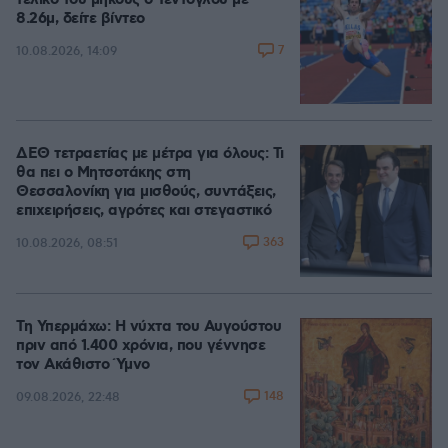
τελικό του μήκους ο Τεντόγλου με
8.26μ, δείτε βίντεο
7
10.08.2026, 14:09
ΔΕΘ τετραετίας με μέτρα για όλους: Τι
θα πει ο Μητσοτάκης στη
Θεσσαλονίκη για μισθούς, συντάξεις,
επιχειρήσεις, αγρότες και στεγαστικό
363
10.08.2026, 08:51
Τη Υπερμάχω: Η νύχτα του Αυγούστου
πριν από 1.400 χρόνια, που γέννησε
τον Ακάθιστο Ύμνο
148
09.08.2026, 22:48