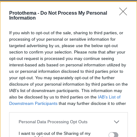
04.08.2026, 11:20
Protothema -
Do Not Process My Personal
Πώς μια απλή ιδέα εξελίχθηκε σε κορυφαίο θεσμό
Information
ρομποτικής στην Ελλάδα
If you wish to opt-out of the sale, sharing to third parties, or
ΣΧΟΛΙΑ
processing of your personal or sensitive information for
targeted advertising by us, please use the below opt-out
ΠΡΟΣΘΗΚΗ ΣΧΟΛΙΟΥ
section to confirm your selection. Please note that after your
opt-out request is processed you may continue seeing
interest-based ads based on personal information utilized by
ΠΡΟΣΘΗΚΗ ΣΧΟΛΙΟΥ
us or personal information disclosed to third parties prior to
your opt-out. You may separately opt-out of the further
ΌΝΟΜΑ *
disclosure of your personal information by third parties on the
IAB’s list of downstream participants. This information may
also be disclosed by us to third parties on the
IAB’s List of
Downstream Participants
that may further disclose it to other
third parties.
EMAIL
Please note that this website/app uses one or more Google
Personal Data Processing Opt Outs
services and may gather and store information including but
not limited to your visit or usage behaviour. You may click to
I want to opt-out of the Sharing of my