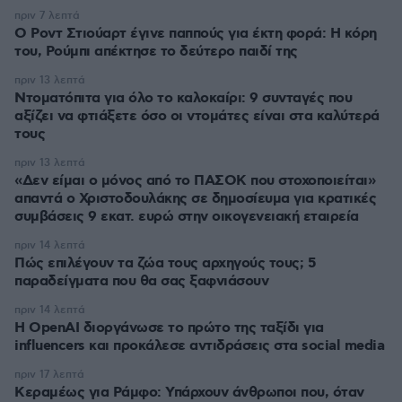
πριν 7 λεπτά
Ο Ροντ Στιούαρτ έγινε παππούς για έκτη φορά: Η κόρη
του, Ρούμπι απέκτησε το δεύτερο παιδί της
πριν 13 λεπτά
Ντοματόπιτα για όλο το καλοκαίρι: 9 συνταγές που
αξίζει να φτιάξετε όσο οι ντομάτες είναι στα καλύτερά
τους
πριν 13 λεπτά
«Δεν είμαι ο μόνος από το ΠΑΣΟΚ που στοχοποιείται»
απαντά ο Χριστοδουλάκης σε δημοσίευμα για κρατικές
συμβάσεις 9 εκατ. ευρώ στην οικογενειακή εταιρεία
πριν 14 λεπτά
Πώς επιλέγουν τα ζώα τους αρχηγούς τους; 5
παραδείγματα που θα σας ξαφνιάσουν
πριν 14 λεπτά
Η OpenAI διοργάνωσε το πρώτο της ταξίδι για
influencers και προκάλεσε αντιδράσεις στα social media
πριν 17 λεπτά
Κεραμέως για Ράμφο: Υπάρχουν άνθρωποι που, όταν