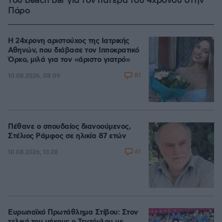
του beach bar για τον πατέρα του 4χρονου στην
Πάρο
Η 24χρονη αριστούχος της Ιατρικής
Αθηνών, που διάβασε τον Ιπποκρατικό
Όρκο, μιλά για τον «άριστο γιατρό»
81
10.08.2026, 08:09
Πέθανε ο σπουδαίος διανοούμενος,
Στέλιος Ράμφος σε ηλικία 87 ετών
61
10.08.2026, 13:28
Ευρωπαϊκό Πρωτάθλημα Στίβου: Στον