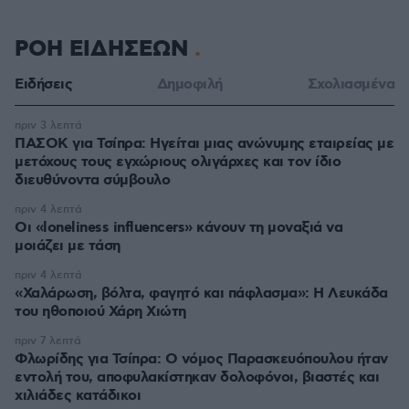
ΡΟΗ ΕΙΔΗΣΕΩΝ
Ειδήσεις
Δημοφιλή
Σχολιασμένα
πριν 3 λεπτά
ΠΑΣΟΚ για Τσίπρα: Ηγείται μιας ανώνυμης εταιρείας με
μετόχους τους εγχώριους ολιγάρχες και τον ίδιο
διευθύνοντα σύμβουλο
πριν 4 λεπτά
Οι «loneliness influencers» κάνουν τη μοναξιά να
μοιάζει με τάση
πριν 4 λεπτά
«Χαλάρωση, βόλτα, φαγητό και πάφλασμα»: Η Λευκάδα
του ηθοποιού Χάρη Χιώτη
πριν 7 λεπτά
Φλωρίδης για Τσίπρα: Ο νόμος Παρασκευόπουλου ήταν
εντολή του, αποφυλακίστηκαν δολοφόνοι, βιαστές και
χιλιάδες κατάδικοι