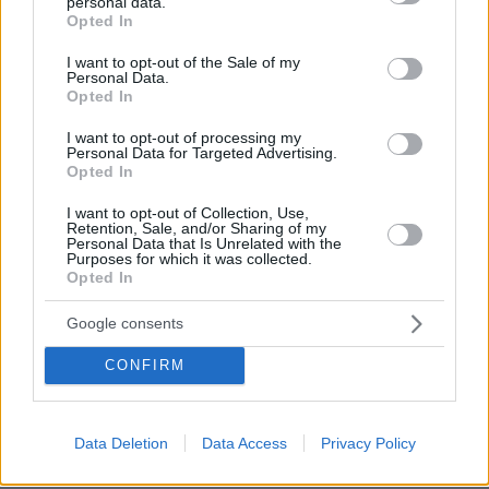
personal data.
grant or deny consent to Google and its third-party tags to
Opted In
use your data for below specified purposes in below Google
consent section.
ΣΧΌΛΙΟ *
I want to opt-out of the Sale of my
Personal Data.
Opted In
I want to opt-out of processing my
Personal Data for Targeted Advertising.
Opted In
I want to opt-out of Collection, Use,
Retention, Sale, and/or Sharing of my
Personal Data that Is Unrelated with the
Purposes for which it was collected.
Απομένουν
2500
χαρακτήρες
Opted In
Google consents
CONFIRM
Data Deletion
Data Access
Privacy Policy
* Υποχρεωτικά πεδία