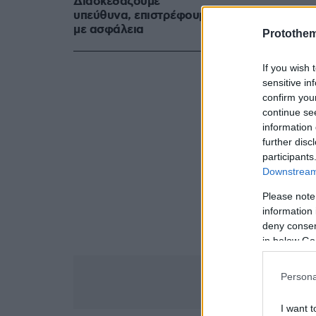
Διασκεδάζουμε
Glomex Pla
υπεύθυνα, επιστρέφουμε
με ασφάλεια
Protothe
If you wish 
sensitive in
confirm you
continue se
Glomex Pla
information 
further disc
participants
Downstream 
Glomex Play
Please note
information 
deny consent
in below Go
Persona
I want t