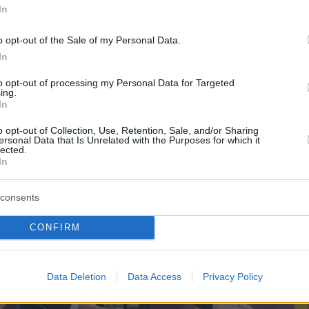
In
yer(40599w16ki4e70hs, v-cp6xd6gb5e41)
o opt-out of the Sale of my Personal Data.
er(40599w16ki4e70hs, v-cp6wlc6xj6xl)
In
to opt-out of processing my Personal Data for Targeted
ing.
In
o opt-out of Collection, Use, Retention, Sale, and/or Sharing
ersonal Data that Is Unrelated with the Purposes for which it
lected.
In
consents
CONFIRM
Data Deletion
Data Access
Privacy Policy