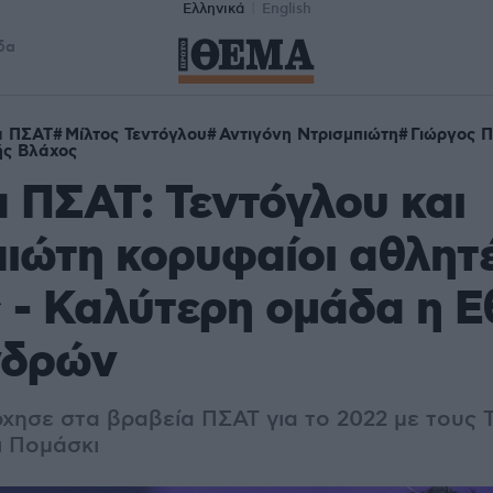
Ελληνικά
English
δα
α ΠΣΑΤ
Μίλτος Τεντόγλου
Αντιγόνη Ντρισμπιώτη
Γιώργος Π
ς Βλάχος
 ΠΣΑΤ: Τεντόγλου και
ιώτη κορυφαίοι αθλητέ
 - Καλύτερη ομάδα η Ε
νδρών
ρχησε στα βραβεία ΠΣΑΤ για το 2022 με τους 
ι Πομάσκι