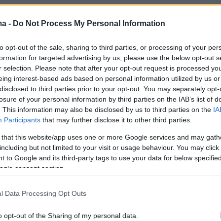
yer(40599w16ki4e70hs, v-cp6xghz9tb5d)
ma -
Do Not Process My Personal Information
to opt-out of the sale, sharing to third parties, or processing of your per
formation for targeted advertising by us, please use the below opt-out s
r selection. Please note that after your opt-out request is processed y
eing interest-based ads based on personal information utilized by us or
yer(40599w16ki4e70hs, v-cp6xmt536xvl)
disclosed to third parties prior to your opt-out. You may separately opt-
losure of your personal information by third parties on the IAB’s list of
. This information may also be disclosed by us to third parties on the
IA
Participants
that may further disclose it to other third parties.
er(40599w16ki4e70hs, v-cp6xpzkeblj5)
 that this website/app uses one or more Google services and may gath
including but not limited to your visit or usage behaviour. You may click 
 to Google and its third-party tags to use your data for below specifi
ogle consent section.
l Data Processing Opt Outs
o opt-out of the Sharing of my personal data.