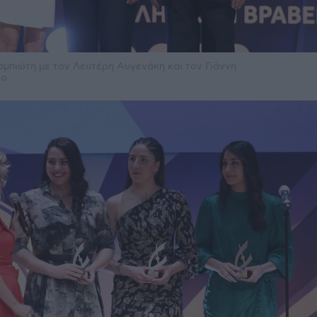
σμπιώτη με τον Λευτέρη Αυγενάκη και τον Γιάννη
λο