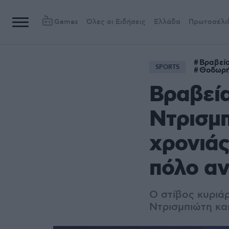
Games
Όλες οι Ειδήσεις
Ελλάδα
Πρωτοσέλι
Βραβεί
SPORTS
Θοδωρή
Βραβεία
Ντρισμπ
χρονιάς
πόλο α
Ο στίβος κυριά
Ντρισμπιώτη κα