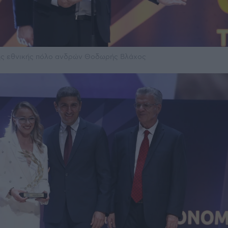
ης εθνικής πόλο ανδρών Θοδωρής Βλάχος