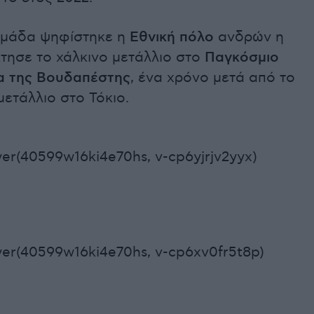
μάδα ψηφίστηκε η
Εθνική πόλο
ανδρών η
τησε το χάλκινο μετάλλιο στο
Παγκόσμιο
α της Βουδαπέστης
, ένα χρόνο μετά από το
ετάλλιο στο Τόκιο.
er(40599w16ki4e70hs, v-cp6yjrjv2yyx)
er(40599w16ki4e70hs, v-cp6xv0fr5t8p)