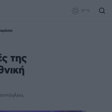
27
°C
ομάσκι
ς της
θνική
Τεντόγλου,