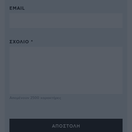
EMAIL
ΣΧΌΛΙΟ *
Απομένουν
2500
χαρακτήρες