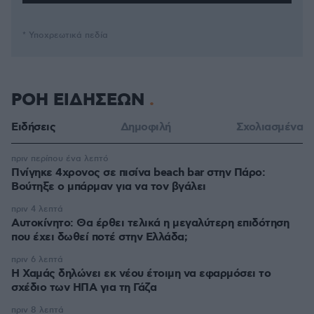
* Υποχρεωτικά πεδία
ΡΟΗ ΕΙΔΗΣΕΩΝ
Ειδήσεις
Δημοφιλή
Σχολιασμένα
πριν περίπου ένα λεπτό
Πνίγηκε 4χρονος σε πισίνα beach bar στην Πάρο:
Βούτηξε ο μπάρμαν για να τον βγάλει
πριν 4 λεπτά
Αυτοκίνητο: Θα έρθει τελικά η μεγαλύτερη επιδότηση
που έχει δωθεί ποτέ στην Ελλάδα;
πριν 6 λεπτά
Η Χαμάς δηλώνει εκ νέου έτοιμη να εφαρμόσει το
σχέδιο των ΗΠΑ για τη Γάζα
πριν 8 λεπτά