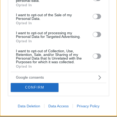
personal data.
grant or deny consent to Google and its third-party tags to
Opted In
use your data for below specified purposes in below Google
consent section.
I want to opt-out of the Sale of my
Personal Data.
Opted In
I want to opt-out of processing my
Personal Data for Targeted Advertising.
Opted In
I want to opt-out of Collection, Use,
Retention, Sale, and/or Sharing of my
Personal Data that Is Unrelated with the
Purposes for which it was collected.
Opted In
Google consents
08.08.2026, 12:18
Από τη Μόρια στον γάμο, τη ΜΚΟ και την
CONFIRM
κατηγορία για φόνο: Η σκοτεινή διαδρομή του
26χρονου Αφγανού που σκότωσε τη Βρετανίδα
στην Κυψέλη
Data Deletion
Data Access
Privacy Policy