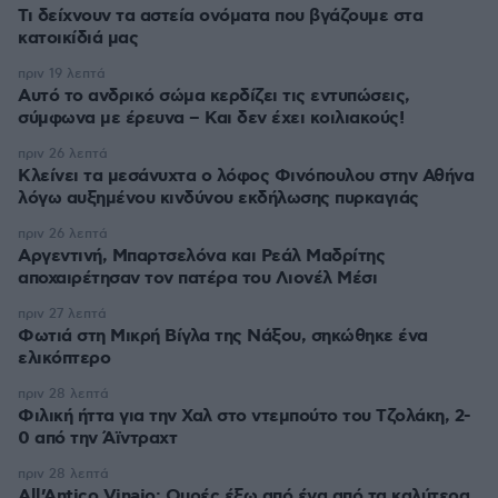
Τι δείχνουν τα αστεία ονόματα που βγάζουμε στα
κατοικίδιά μας
πριν 19 λεπτά
Αυτό το ανδρικό σώμα κερδίζει τις εντυπώσεις,
σύμφωνα με έρευνα – Και δεν έχει κοιλιακούς!
πριν 26 λεπτά
Κλείνει τα μεσάνυχτα ο λόφος Φινόπουλου στην Αθήνα
λόγω αυξημένου κινδύνου εκδήλωσης πυρκαγιάς
πριν 26 λεπτά
Αργεντινή, Μπαρτσελόνα και Ρεάλ Μαδρίτης
αποχαιρέτησαν τον πατέρα του Λιονέλ Μέσι
πριν 27 λεπτά
Φωτιά στη Μικρή Βίγλα της Νάξου, σηκώθηκε ένα
ελικόπτερο
πριν 28 λεπτά
Φιλική ήττα για την Χαλ στο ντεμπούτο του Τζολάκη, 2-
0 από την Άϊντραχτ
πριν 28 λεπτά
All’Antico Vinaio: Ουρές έξω από ένα από τα καλύτερα