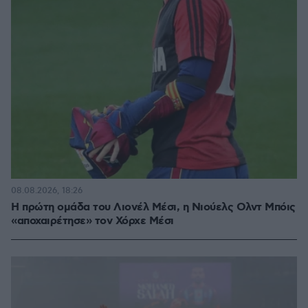
08.08.2026, 18:26
Η πρώτη ομάδα του Λιονέλ Μέσι, η Νιούελς Ολντ Μπόις
«αποχαιρέτησε» τον Χόρχε Μέσι