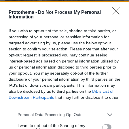
Protothema -
Do Not Process My Personal
Information
If you wish to opt-out of the sale, sharing to third parties, or
processing of your personal or sensitive information for
targeted advertising by us, please use the below opt-out
section to confirm your selection. Please note that after your
08.08.2026, 18:08
opt-out request is processed you may continue seeing
Μυστήριο 3.500 ετών στη Σαντορίνη: Ο 15χρονος
interest-based ads based on personal information utilized by
που δεν πρόλαβε να ξεφύγει από το τσουνάμι
us or personal information disclosed to third parties prior to
μπορεί ν' αλλάξει τη χρονολογία της μεγάλης
your opt-out. You may separately opt-out of the further
έκρηξης
disclosure of your personal information by third parties on the
IAB’s list of downstream participants. This information may
also be disclosed by us to third parties on the
IAB’s List of
Downstream Participants
that may further disclose it to other
third parties.
Please note that this website/app uses one or more Google
Personal Data Processing Opt Outs
services and may gather and store information including but
not limited to your visit or usage behaviour. You may click to
I want to opt-out of the Sharing of my