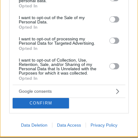
personal data.
grant or deny consent to Google and its third-party tags to
κοριτσάκι που ήρθε να συμπληρώσει την ήδη
Opted In
use your data for below specified purposes in below Google
ευτυχισμένη τους ζωή.
consent section.
I want to opt-out of the Sale of my
Personal Data.
Opted In
I want to opt-out of processing my
Personal Data for Targeted Advertising.
Opted In
I want to opt-out of Collection, Use,
Retention, Sale, and/or Sharing of my
Personal Data that Is Unrelated with the
Purposes for which it was collected.
Opted In
Google consents
CONFIRM
Δείτε αυτή τη δημοσίευση στο Instagram.
Data Deletion
Data Access
Privacy Policy
Η δημοσίευση κοινοποιήθηκε από το χρήστη Hiba Abouk (@hiba_abouk_)