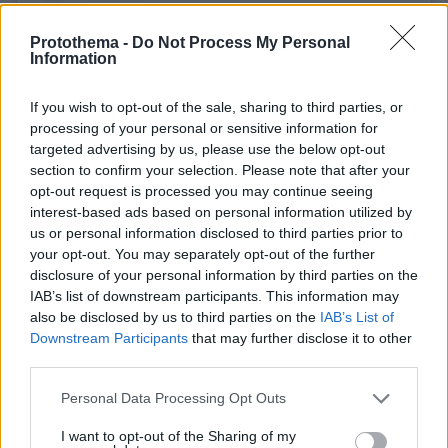
Protothema -
Do Not Process My Personal
Information
If you wish to opt-out of the sale, sharing to third parties, or
processing of your personal or sensitive information for
targeted advertising by us, please use the below opt-out
section to confirm your selection. Please note that after your
opt-out request is processed you may continue seeing
interest-based ads based on personal information utilized by
Δείτε αυτή τη δημοσίευση στο Instagram.
us or personal information disclosed to third parties prior to
your opt-out. You may separately opt-out of the further
Η δημοσίευση κοινοποιήθηκε από το χρήστη Hiba Abouk (@hiba_abouk_)
disclosure of your personal information by third parties on the
IAB’s list of downstream participants. This information may
also be disclosed by us to third parties on the
IAB’s List of
Downstream Participants
that may further disclose it to other
third parties.
Το ερωτευμένο ζευγάρι που βρίσκεται σε
Please note that this website/app uses one or more Google
Personal Data Processing Opt Outs
σχέση από το 2018, απέκτησε πριν από
services and may gather and store information including but
μερικούς το πρώτο τους παιδί, ένα υγιέστατο
not limited to your visit or usage behaviour. You may click to
I want to opt-out of the Sharing of my