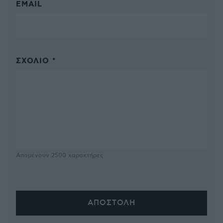
EMAIL
ΣΧΌΛΙΟ *
Απομένουν
2500
χαρακτήρες