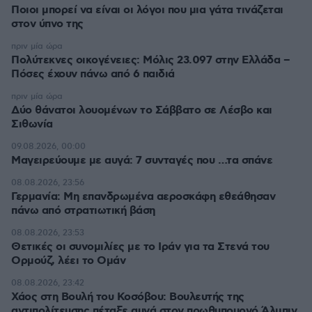
Ποιοι μπορεί να είναι οι λόγοι που μια γάτα τινάζεται
στον ύπνο της
πριν μία ώρα
Πολύτεκνες οικογένειες: Μόλις 23.097 στην Ελλάδα –
Πόσες έχουν πάνω από 6 παιδιά
πριν μία ώρα
Δύο θάνατοι λουομένων το Σάββατο σε Λέσβο και
Σιθωνία
09.08.2026, 00:00
Μαγειρεύουμε με αυγά: 7 συνταγές που …τα σπάνε
08.08.2026, 23:56
Γερμανία: Μη επανδρωμένα αεροσκάφη εθεάθησαν
πάνω από στρατιωτική βάση
08.08.2026, 23:53
Θετικές οι συνομιλίες με το Ιράν για τα Στενά του
Ορμούζ, λέει το Ομάν
08.08.2026, 23:42
Χάος στη Βουλή του Κοσόβου: Βουλευτής της
αντιπολίτευσης πέταξε αυγά στον πρωθυπουργό Άλμπιν