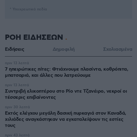
* Υποχρεωτικά πεδία
ΡΟΗ ΕΙΔΗΣΕΩΝ
Ειδήσεις
Δημοφιλή
Σχολιασμένα
πριν 13 λεπτά
7 ηπειρώτικες πίτες: Φτιάχνουμε πλασίντα, κοθρόπιτα,
μπατσαριά, και άλλες που λατρεύουμε
πριν 13 λεπτά
Συντριβή ελικοπτέρου στο Ρίο ντε Τζανέιρο, νεκροί οι
τέσσερις επιβαίνοντες
πριν 30 λεπτά
Εκτός ελέγχου μεγάλη δασική πυρκαγιά στον Καναδά,
χιλιάδες αναγκάστηκαν να εγκαταλείψουν τις εστίες
τους
πριν 43 λεπτά