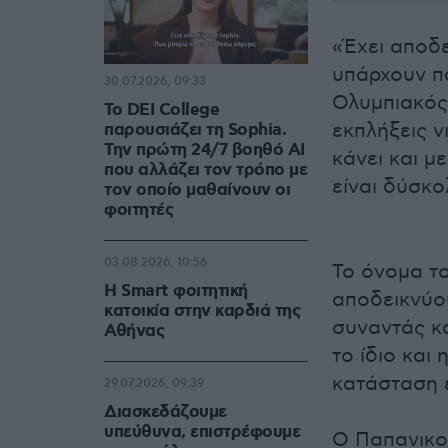
«Έχει αποδε
υπάρχουν π
30.07.2026, 09:33
Ολυμπιακός 
Το DEI College
εκπλήξεις νι
παρουσιάζει τη Sophia.
Την πρώτη 24/7 βοηθό AI
κάνει και μ
που αλλάζει τον τρόπο με
είναι δύσκ
τον οποίο μαθαίνουν οι
φοιτητές
03.08.2026, 10:56
Το όνομα το
Η Smart φοιτητική
αποδεικνύου
κατοικία στην καρδιά της
συναντάς κ
Αθήνας
το ίδιο και
κατάσταση ε
29.07.2026, 09:39
Διασκεδάζουμε
υπεύθυνα, επιστρέφουμε
Ο Παπανικολ