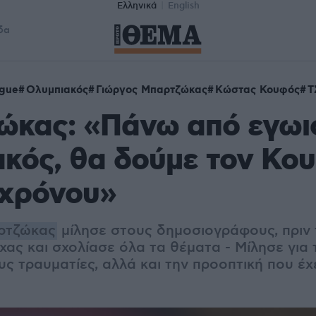
Ελληνικά
English
δα
ague
Ολυμπιακός
Γιώργος Μπαρτζώκας
Κώστας Κουφός
Τ
ώκας: «Πάνω από εγωι
κός, θα δούμε τον Κου
 χρόνου»
ρτζώκας
μίλησε στους δημοσιογράφους, πριν τ
ας και σχολίασε όλα τα θέματα - Μίλησε για 
υς τραυματίες, αλλά και την προοπτική που έχ