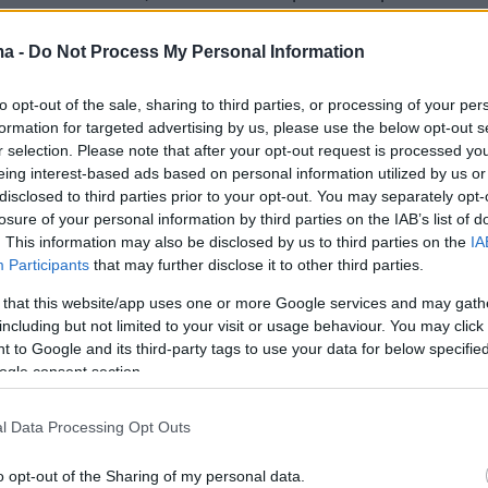
Βεζένκοβ και προσπαθούμε να
ούμε. Κάναμε μεταγραφή, ο Μάρτιν θα μείνει
ma -
Do Not Process My Personal Information
ωρίς αυτόν και τον Παπανικολάου χάσαμε του
to opt-out of the sale, sharing to third parties, or processing of your per
 που παίζουν με την μεγαλύτερη ενέργεια.
formation for targeted advertising by us, please use the below opt-out s
 όλοι να κάνουν ένα βήμα παραπάνω.
r selection. Please note that after your opt-out request is processed y
eing interest-based ads based on personal information utilized by us or
disclosed to third parties prior to your opt-out. You may separately opt-
ίνει ξεκάθαρο σε όλους ότι ο σύλλογος μας
losure of your personal information by third parties on the IAB’s list of
απ' όλους μας. Ο Ολυμπιακός είναι πάνω από
. This information may also be disclosed by us to third parties on the
IA
και προσωπικά συμφέροντα. Όλα τα παιχνίδια
Participants
that may further disclose it to other third parties.
 να κάνουμε αυτό που πρέπει για την ομάδα
 that this website/app uses one or more Google services and may gath
including but not limited to your visit or usage behaviour. You may click 
 to Google and its third-party tags to use your data for below specifi
ogle consent section.
ν λύση ανάγκης ο Κουφός. Έπρεπε να
l Data Processing Opt Outs
με σε κίνηση. Το να βγάλουμε παίκτη από
είναι εύκολο. Ο Κώστας έχει δεδομένα
o opt-out of the Sharing of my personal data.