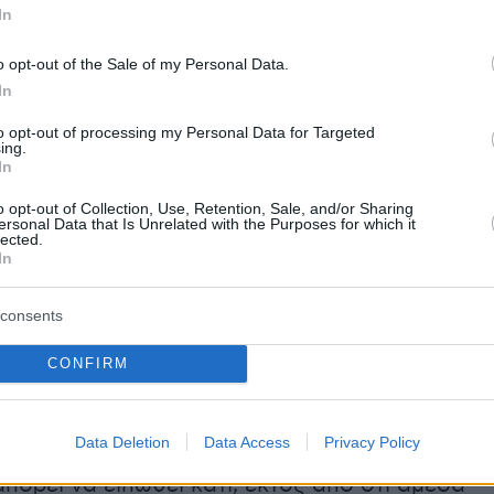
In
ι φήμη που συνοδεύει το ταλέντο του. Ξέρετε
ι έχει κάνει στην καριέρα του, αλλά είναι έναν
o opt-out of the Sale of my Personal Data.
In
to opt-out of processing my Personal Data for Targeted
απόφαση που είναι καλή και για τους δύο. Και
ing.
In
 ξαναμπεί στο μπάσκετ και για εμάς να
ν παίκτη με την ποιότητα του. Το πόσο
o opt-out of Collection, Use, Retention, Sale, and/or Sharing
ersonal Data that Is Unrelated with the Purposes for which it
μας δώσει λύσεις είναι αμφίβολο. Αλλά
lected.
In
ειται για Έλληνα παίκτη σε πολύ καλή ηλικία,
ταλέντο, νομίζω θα είναι μια πολύ καλή
consents
α δούμε αν μπορούμε να συνεργαστούμε του
CONFIRM
 Παπανικολάου είναι ευαίσθητο. Είναι αρκετοί
Data Deletion
Data Access
Privacy Policy
νες που έχουν πέσει πάνω του. Αυτή την
μπορεί να ειπωθεί κάτι, εκτός από ότι άμεσα