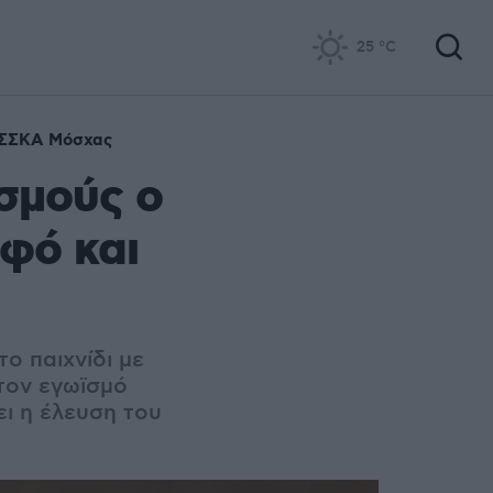
25
°C
ΣΣΚΑ Μόσχας
σμούς ο
φό και
ο παιχνίδι με
τον εγωϊσμό
ει η έλευση του