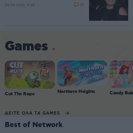
20
08.08.2026, 11:48
Games
Northern Heights
Candy Bub
Cut The Rope
ΔΕΙΤΕ ΟΛΑ ΤΑ GAMES
Best of Network