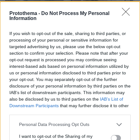
Protothema -
Do Not Process My Personal
Information
If you wish to opt-out of the sale, sharing to third parties, or
processing of your personal or sensitive information for
targeted advertising by us, please use the below opt-out
section to confirm your selection. Please note that after your
opt-out request is processed you may continue seeing
03.08.2026, 11:06
interest-based ads based on personal information utilized by
Κάτι αλλάζει στον χάρτη της πανεπιστημιακής εκπαίδευσης
us or personal information disclosed to third parties prior to
στην Ελλάδα
your opt-out. You may separately opt-out of the further
disclosure of your personal information by third parties on the
IAB’s list of downstream participants. This information may
30.07.2026, 15:25
also be disclosed by us to third parties on the
IAB’s List of
Εθνική Τράπεζα: Η κορυφαία επιλογή για τη χρηματοδότηση
Downstream Participants
that may further disclose it to other
μεγάλων έργων
third parties.
29.07.2026, 09:39
Please note that this website/app uses one or more Google
Personal Data Processing Opt Outs
Διασκεδάζουμε υπεύθυνα, επιστρέφουμε με ασφάλεια
services and may gather and store information including but
not limited to your visit or usage behaviour. You may click to
I want to opt-out of the Sharing of my