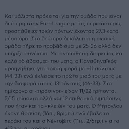
Και μάλιστα πρόκειται για την ομάδα που είναι
δεύτερη στην EuroLeague με τις περισσότερες
προσπάθειες τριών πόντων έχοντας 27,3 κατά
μέσο όρο. Στο δεύτερο δεκάλεπτο η ρωσική
ομάδα πήρε το προβάδισμα με 25-26 αλλά δεν
υπήρξε συνέχεια. Με αντεπίθεση διαρκείας και
καλό «διάβασμα» του ματς, ο Παναθηναϊκός
προηγήθηκε για πρώτη φορά με +11 πόντους
(44-33) ενώ έκλεισε το πρώτο μισό του ματς με
την διαφορά στους 13 πόντους (46-33). Στο
ημίχρονο οι «πράσινοι» είχαν 11/22 τρίποντα,
5/15 τρίποντα αλλά και 12 επιθετικά ριμπάουντ,
που ήταν και το «κλειδί» του ματς. Ο Μήτογλου
έκανε θραύση (16π., 8ριμπ.) ενώ έβαλε το
χεράκι του και ο Νέντοβιτς (11π., 2/6τρ.) για το
+13 του ημιχρόνου.