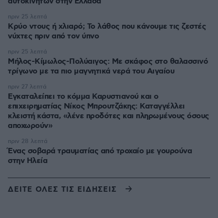
αυτοκινήτων στην Ελλάδα
πριν 25 λεπτά
Κρύο ντους ή χλιαρό; Το λάθος που κάνουμε τις ζεστές
νύχτες πριν από τον ύπνο
πριν 25 λεπτά
Μήλος-Κίμωλος-Πολύαιγος: Με σκάφος στο θαλασσινό
τρίγωνο με τα πιο μαγνητικά νερά του Αιγαίου
πριν 27 λεπτά
Εγκαταλείπει το κόμμα Καρυστιανού και ο
επιχειρηματίας Νίκος Μπρουτζάκης: Καταγγέλλει
κλειστή κάστα, «λένε προδότες και πληρωμένους όσους
αποχωρούν»
πριν 28 λεπτά
Ένας σοβαρά τραυματίας από τροχαίο με γουρούνα
στην Ηλεία
ΔΕΙΤΕ ΟΛΕΣ ΤΙΣ ΕΙΔΗΣΕΙΣ