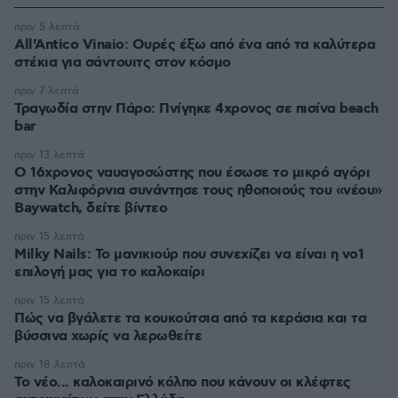
πριν 5 λεπτά
All’Antico Vinaio: Ουρές έξω από ένα από τα καλύτερα
στέκια για σάντουιτς στον κόσμο
πριν 7 λεπτά
Τραγωδία στην Πάρο: Πνίγηκε 4χρονος σε πισίνα beach
bar
πριν 13 λεπτά
Ο 16χρονος ναυαγοσώστης που έσωσε το μικρό αγόρι
στην Καλιφόρνια συνάντησε τους ηθοποιούς του «νέου»
Baywatch, δείτε βίντεο
πριν 15 λεπτά
Milky Nails: Το μανικιούρ που συνεχίζει να είναι η νο1
επιλογή μας για το καλοκαίρι
πριν 15 λεπτά
Πώς να βγάλετε τα κουκούτσια από τα κεράσια και τα
βύσσινα χωρίς να λερωθείτε
πριν 18 λεπτά
Το νέο... καλοκαιρινό κόλπο που κάνουν οι κλέφτες