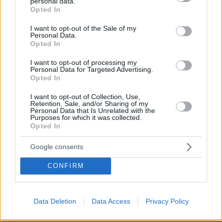
personal data.
grant or deny consent to Google and its third-party tags to
ΣΧΟΛΙΑ
Opted In
use your data for below specified purposes in below Google
consent section.
ΠΡΟΣΘΗΚΗ ΣΧΟΛΙΟΥ
I want to opt-out of the Sale of my
Personal Data.
Opted In
ΠΡΟΣΘΗΚΗ ΣΧΟΛΙΟΥ
I want to opt-out of processing my
Personal Data for Targeted Advertising.
Opted In
ΌΝΟΜΑ *
I want to opt-out of Collection, Use,
Retention, Sale, and/or Sharing of my
Personal Data that Is Unrelated with the
Purposes for which it was collected.
Opted In
EMAIL
Google consents
CONFIRM
ΣΧΌΛΙΟ *
Data Deletion
Data Access
Privacy Policy