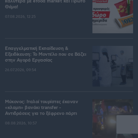
καλύτερα με efood market και Πρώτο
Θέμα!
07.08.2026, 12:25
Επαγγελματική Εκπαίδευση &
Εξειδίκευση: Το Mοντέλο που σε Bάζει
στην Aγορά Eργασίας
26.07.2026, 09:54
Μύκονος: Ιταλοί τουρίστες έκαναν
«κλαμπ» βανάκι transfer -
Αντιδράσεις για το ξέφρενο πάρτι
08.08.2026, 10:57