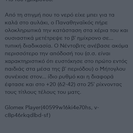
Από τη στιγμή που το νερό είχε μπει για τα
καλά στο αυλάκι, ο Παναθηναϊκός πήρε
ολοκληρωτικά την κατάσταση στα χέρια του και
ουσιαστικά μετέτρεψε το β' ημίχρονο σε...
τυπική διαδικασία. Ο Νέντοβιτς ανέβασε ακόμα
περισσότερο την απόδοσή του (σ.σ. είναι
χαρακτηριστικό ότι ευστόχησε στο πρώτο εντός
παιδιάς στα μέσα της β' περιόδου) ο Μήτογλου
συνέχισε στον... ίδιο ρυθμό και η διαφορά
έφτασε και στο +20 (62-42) στο 25' ρίχνοντας
τους τίτλους τέλους του ματς.
Glomex Player(40599w16ki4e70hs, v-
c8p46rkqdlbd-sf)