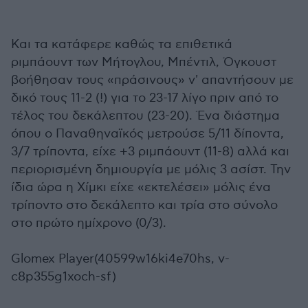
Και τα κατάφερε καθώς τα επιθετικά
ριμπάουντ των Μήτογλου, Μπέντιλ, Όγκουστ
βοήθησαν τους «πράσινους» ν' απαντήσουν με
δικό τους 11-2 (!) για το 23-17 λίγο πριν από το
τέλος του δεκάλεπτου (23-20). Ένα διάστημα
όπου ο Παναθηναϊκός μετρούσε 5/11 δίποντα,
3/7 τρίποντα, είχε +3 ριμπάουντ (11-8) αλλά και
περιορισμένη δημιουργία με μόλις 3 ασίστ. Την
ίδια ώρα η Χίμκι είχε «εκτελέσει» μόλις ένα
τρίποντο στο δεκάλεπτο και τρία στο σύνολο
στο πρώτο ημίχρονο (0/3).
Glomex Player(40599w16ki4e70hs, v-
c8p355g1xoch-sf)