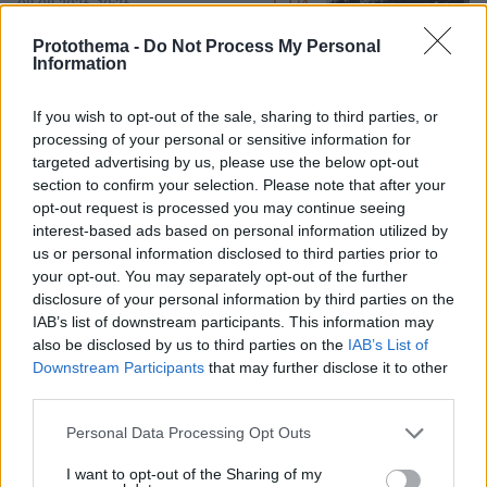
14
08.08.2026, 10:26
Protothema -
Do Not Process My Personal
Information
Ο «Δράκος» του Λονδίνου: 40χρονος
If you wish to opt-out of the sale, sharing to third parties, or
με προβλήματα όρασης σκότωνε και
processing of your personal or sensitive information for
βίαζε γυναίκες, η αστυνομία τον είχε
targeted advertising by us, please use the below opt-out
συλλάβει και τον άφησε ελεύθερο
section to confirm your selection. Please note that after your
opt-out request is processed you may continue seeing
76
07.08.2026, 22:54
interest-based ads based on personal information utilized by
us or personal information disclosed to third parties prior to
your opt-out. You may separately opt-out of the further
disclosure of your personal information by third parties on the
«Πόσα θέλεις για το κορίτσι;»:
IAB’s list of downstream participants. This information may
Τουρίστας στην Κρήτη ζητά... τιμή για
να ασελγήσει σε ανήλικη, τι
also be disclosed by us to third parties on the
IAB’s List of
καταγγέλλει ο ιδιοκτήτης επιχείρησης
Downstream Participants
that may further disclose it to other
third parties.
444
07.08.2026, 18:22
Please note that this website/app uses one or more Google
Personal Data Processing Opt Outs
services and may gather and store information including but
not limited to your visit or usage behaviour. You may click to
I want to opt-out of the Sharing of my