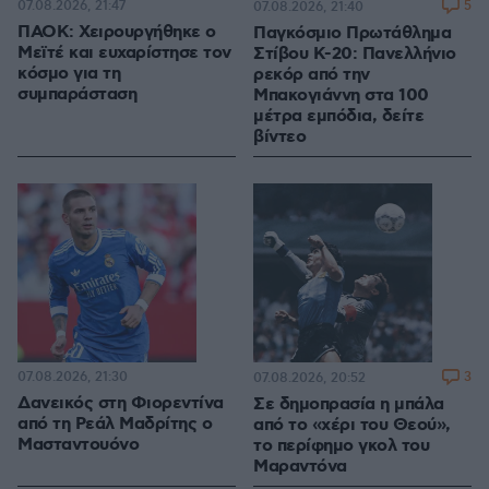
07.08.2026, 21:47
5
07.08.2026, 21:40
ΠΑΟΚ: Χειρουργήθηκε ο
Παγκόσμιο Πρωτάθλημα
Μεϊτέ και ευχαρίστησε τον
Στίβου Κ-20: Πανελλήνιο
κόσμο για τη
ρεκόρ από την
συμπαράσταση
Μπακογιάννη στα 100
μέτρα εμπόδια, δείτε
βίντεο
07.08.2026, 21:30
3
07.08.2026, 20:52
Δανεικός στη Φιορεντίνα
Σε δημοπρασία η μπάλα
από τη Ρεάλ Μαδρίτης ο
από το «χέρι του Θεού»,
Μασταντουόνο
το περίφημο γκολ του
Μαραντόνα