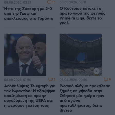
15
08.08.2026, 03:31
08.08.2026, 03:37
Ο Κούτσιας πέτυχε το
Ήττα της Σάκκαρη με 2-0
πρώτο γκολ της φετινής
από την Γκοφ και
Primeira Liga, δείτε το
αποκλεισμός στο Τορόντο
γκολ
3
9
08.08.2026, 01:56
08.08.2026, 00:50
Αποκαλύψεις Telegraph για
Ρωσικό πλήγμα προκάλεσε
τον Ινφαντίνο: Η εξαψήφια
ζημιές σε γήπεδο στην
αποζημίωση σε πρώην
Οδησσό μία ημέρα πριν
εργαζόμενη της UEFA και
από αγώνα
η φερόμενη σχέση τους
πρωταθλήματος, δείτε
βίντεο