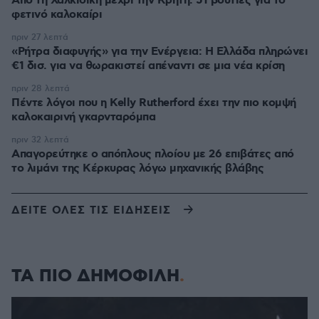
Από τη Χαλκιδική μέχρι την Κρήτη: 51 βουτιές για το
φετινό καλοκαίρι
πριν 27 λεπτά
«Ρήτρα διαφυγής» για την Ενέργεια: Η Ελλάδα πληρώνει
€1 δισ. για να θωρακιστεί απέναντι σε μια νέα κρίση
πριν 28 λεπτά
Πέντε λόγοι που η Kelly Rutherford έχει την πιο κομψή
καλοκαιρινή γκαρνταρόμπα
πριν 32 λεπτά
Απαγορεύτηκε ο απόπλους πλοίου με 26 επιβάτες από
το λιμάνι της Κέρκυρας λόγω μηχανικής βλάβης
ΔΕΙΤΕ ΟΛΕΣ ΤΙΣ ΕΙΔΗΣΕΙΣ
ΤΑ ΠΙΟ ΔΗΜΟΦΙΛΗ