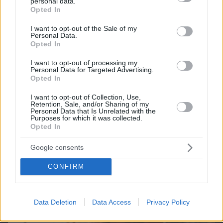
personal data.
grant or deny consent to Google and its third-party tags to
Opted In
Games
use your data for below specified purposes in below Google
consent section.
I want to opt-out of the Sale of my
Personal Data.
Opted In
I want to opt-out of processing my
Personal Data for Targeted Advertising.
Opted In
Northern Heights
I want to opt-out of Collection, Use,
Candy Bub
Cut The Rope
Retention, Sale, and/or Sharing of my
Personal Data that Is Unrelated with the
Purposes for which it was collected.
Opted In
ΔΕΙΤΕ ΟΛΑ ΤΑ GAMES
Google consents
Best of Network
CONFIRM
Data Deletion
Data Access
Privacy Policy