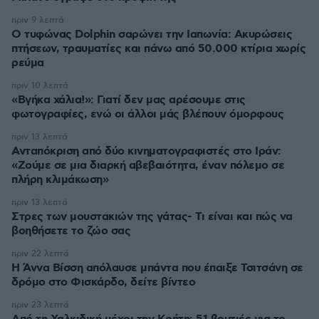
πριν 9 λεπτά
Ο τυφώνας Dolphin σαρώνει την Ιαπωνία: Ακυρώσεις
πτήσεων, τραυματίες και πάνω από 50.000 κτίρια χωρίς
ρεύμα
πριν 10 λεπτά
«Βγήκα χάλια!»: Γιατί δεν μας αρέσουμε στις
φωτογραφίες, ενώ οι άλλοι μάς βλέπουν όμορφους
πριν 13 λεπτά
Ανταπόκριση από δύο κινηματογραφιστές στο Ιράν:
«Ζούμε σε μια διαρκή αβεβαιότητα, έναν πόλεμο σε
πλήρη κλιμάκωση»
πριν 13 λεπτά
Στρες των μουστακιών της γάτας- Τι είναι και πώς να
βοηθήσετε το ζώο σας
πριν 22 λεπτά
Η Άννα Βίσση απόλαυσε μπάντα που έπαιξε Τσιτσάνη σε
δρόμο στο Φισκάρδο, δείτε βίντεο
πριν 23 λεπτά