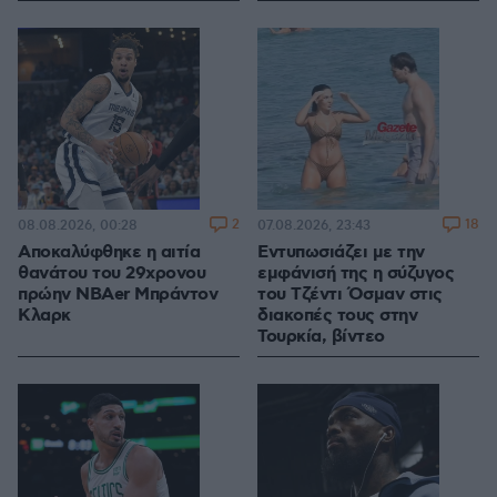
2
18
08.08.2026, 00:28
07.08.2026, 23:43
Αποκαλύφθηκε η αιτία
Εντυπωσιάζει με την
θανάτου του 29χρονου
εμφάνισή της η σύζυγος
πρώην NBAer Μπράντον
του Τζέντι Όσμαν στις
Κλαρκ
διακοπές τους στην
Τουρκία, βίντεο