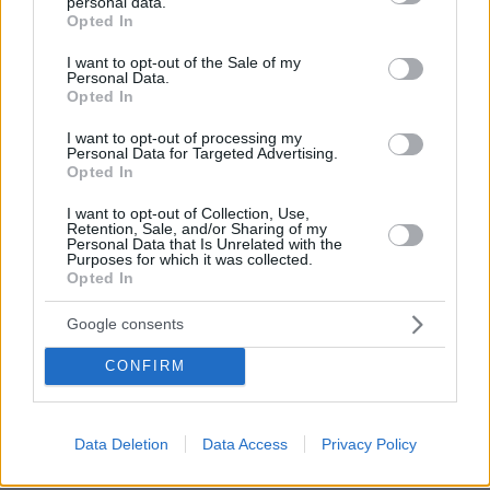
personal data.
βρίσκομαι εκεί, αλλά στην πατρίδα
grant or deny consent to Google and its third-party tags to
Opted In
μου
use your data for below specified purposes in below Google
consent section.
I want to opt-out of the Sale of my
3
08.08.2026, 15:02
Personal Data.
Opted In
«Δεν είναι η Τζορτζίνα»: Απίστευτο
I want to opt-out of processing my
σκηνικό στη Μαδέιρα, χιλιάδες έξω
Personal Data for Targeted Advertising.
Opted In
από εκκλησία περίμεναν τον γάμο του
Ρονάλντο και είδαν άλλο ζευγάρι, η
I want to opt-out of Collection, Use,
αντίδραση του Πορτογάλου σταρ
Retention, Sale, and/or Sharing of my
Personal Data that Is Unrelated with the
7
08.08.2026, 21:05
Purposes for which it was collected.
Opted In
Από τη Μόρια στον γάμο, τη ΜΚΟ και
Google consents
την κατηγορία για φόνο: Η σκοτεινή
διαδρομή του 26χρονου Αφγανού που
CONFIRM
σκότωσε τη Βρετανίδα στην Κυψέλη
120
08.08.2026, 12:18
Data Deletion
Data Access
Privacy Policy