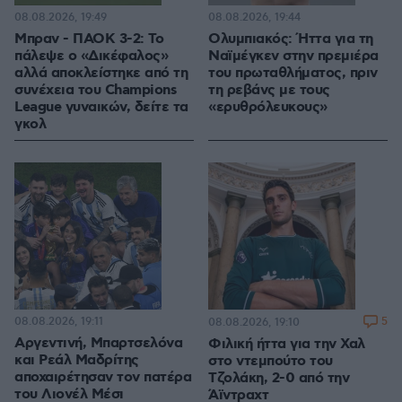
08.08.2026, 19:49
08.08.2026, 19:44
Μπραν - ΠΑΟΚ 3-2: Το
Ολυμπιακός: Ήττα για τη
πάλεψε ο «Δικέφαλος»
Ναϊμέγκεν στην πρεμιέρα
αλλά αποκλείστηκε από τη
του πρωταθλήματος, πριν
συνέχεια του Champions
τη ρεβάνς με τους
League γυναικών, δείτε τα
«ερυθρόλευκους»
γκολ
08.08.2026, 19:11
5
08.08.2026, 19:10
Αργεντινή, Μπαρτσελόνα
Φιλική ήττα για την Χαλ
και Ρεάλ Μαδρίτης
στο ντεμπούτο του
αποχαιρέτησαν τον πατέρα
Τζολάκη, 2-0 από την
του Λιονέλ Μέσι
Άϊντραχτ