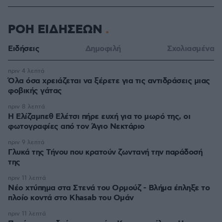
ΡΟΗ ΕΙΔΗΣΕΩΝ
Ειδήσεις
Δημοφιλή
Σχολιασμένα
πριν 4 λεπτά
Όλα όσα χρειάζεται να ξέρετε για τις αντιδράσεις μιας
φοβικής γάτας
πριν 8 λεπτά
Η Ελίζαμπεθ Ελέτσι πήρε ευχή για το μωρό της, οι
φωτογραφίες από τον Άγιο Νεκτάριο
πριν 9 λεπτά
Γλυκά της Τήνου που κρατούν ζωντανή την παράδοσή
της
πριν 11 λεπτά
Νέο χτύπημα στα Στενά του Ορμούζ - Βλήμα έπληξε το
πλοίο κοντά στο Khasab του Ομάν
πριν 11 λεπτά