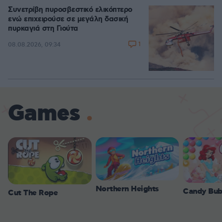
Συνετρίβη πυροσβεστικό ελικόπτερο
ενώ επιχειρούσε σε μεγάλη δασική
πυρκαγιά στη Γιούτα
1
08.08.2026, 09:34
Games
Northern Heights
Candy Bub
Cut The Rope