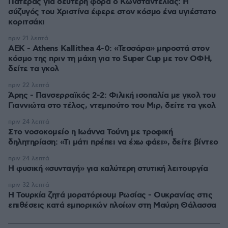
Πατέρας για δεύτερη φορά ο Κωνσταντέλιας: Η
σύζυγός του Χριστίνα έφερε στον κόσμο ένα υγιέστατο
κοριτσάκι
πριν 21 λεπτά
ΑΕΚ - Athens Kallithea 4-0: «Τεσσάρα» μπροστά στον
κόσμο της πριν τη μάχη για το Super Cup με τον ΟΦΗ,
δείτε τα γκολ
πριν 22 λεπτά
Άρης - Πανσερραϊκός 2-2: Φιλική ισοπαλία με γκολ του
Γιαννιώτα στο τέλος, ντεμπούτο του Μιρ, δείτε τα γκολ
πριν 24 λεπτά
Στο νοσοκομείο η Ιωάννα Τούνη με τροφική
δηλητηρίαση: «Τι μάτι πρέπει να έχω φάει», δείτε βίντεο
πριν 24 λεπτά
Η φυσική «συνταγή» για καλύτερη στυτική λειτουργία
πριν 32 λεπτά
Η Τουρκία ζητά μορατόριουμ Ρωσίας - Ουκρανίας στις
επιθέσεις κατά εμπορικών πλοίων στη Μαύρη Θάλασσα