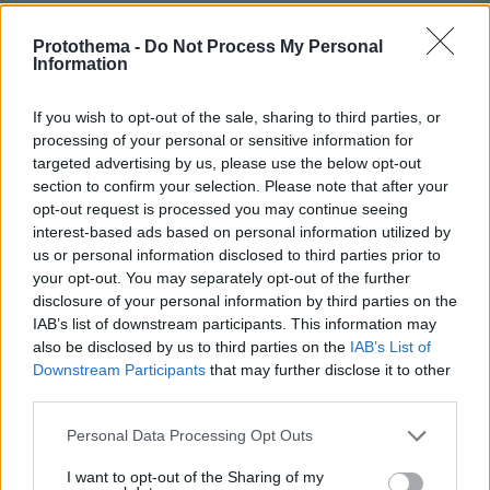
Protothema -
Do Not Process My Personal
Εγκαταλείπει το κόμμα Καρυστιανού
Information
και ο επιχειρηματίας Νίκος
Μπρουτζάκης: Καταγγέλλει κλειστή
κάστα, «λένε προδότες και
If you wish to opt-out of the sale, sharing to third parties, or
πληρωμένους όσους αποχωρούν»
processing of your personal or sensitive information for
targeted advertising by us, please use the below opt-out
198
08.08.2026, 18:48
section to confirm your selection. Please note that after your
opt-out request is processed you may continue seeing
interest-based ads based on personal information utilized by
Τραγωδία στην Πάρο: Πνίγηκε
us or personal information disclosed to third parties prior to
4χρονος σε πισίνα beach bar, βούτηξε
your opt-out. You may separately opt-out of the further
ο μπάρμαν για να τον σώσει
disclosure of your personal information by third parties on the
97
08.08.2026, 19:36
IAB’s list of downstream participants. This information may
also be disclosed by us to third parties on the
IAB’s List of
Downstream Participants
that may further disclose it to other
third parties.
Please note that this website/app uses one or more Google
Αντόνιο Μπαντέρας: Ήξερα ότι δεν θα
Personal Data Processing Opt Outs
πέρναγα όλη μου τη ζωή στο
services and may gather and store information including but
Χόλιγουντ, δεν ήταν γραφτό να
not limited to your visit or usage behaviour. You may click to
I want to opt-out of the Sharing of my