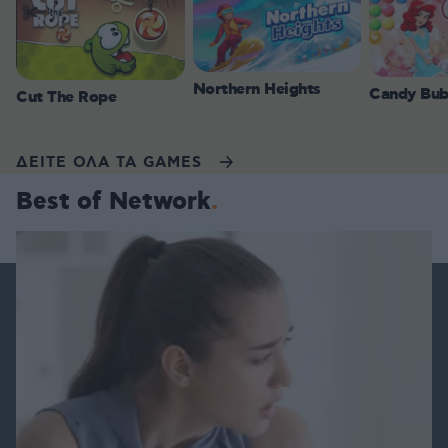
Northern Heights
Candy Bub
Cut The Rope
ΔΕΙΤΕ ΟΛΑ ΤΑ GAMES
Best of Network