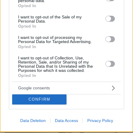
personal data.
πριν 32 λεπτά
grant or deny consent to Google and its third-party tags to
Opted In
Μαντόνα για Γουίλιαμ Όρμπιτ: Η μουσική σου μου
use your data for below specified purposes in below Google
έδωσε ένα μαγικό χαλί για να πετάξω, ήμουν τόσο
consent section.
I want to opt-out of the Sale of my
τυχερή που σε γνώρισα
Personal Data.
Opted In
πριν 33 λεπτά
Οι τελευταίες μέρες της 49χρονης TikToker που
I want to opt-out of processing my
διαγνώστηκε με Αλτσχάιμερ και επέλεξε την ιατρικώς
Personal Data for Targeted Advertising.
υποβοηθούμενη αυτοκτονία
Opted In
I want to opt-out of Collection, Use,
Retention, Sale, and/or Sharing of my
ΔΕΙΤΕ ΟΛΕΣ ΤΙΣ ΕΙΔΗΣΕΙΣ
Personal Data that Is Unrelated with the
Purposes for which it was collected.
Opted In
Google consents
ΤΑ ΠΙΟ ΔΗΜΟΦΙΛΗ
CONFIRM
Data Deletion
Data Access
Privacy Policy