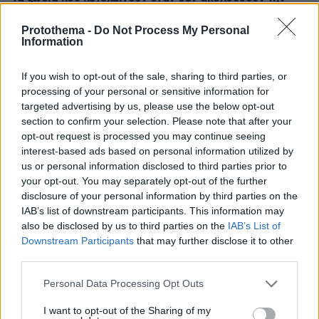
παραδοσιακή επαγγελματική πορεία
Protothema -
Do Not Process My Personal
πριν 19 λεπτά
Information
Αυτό είναι το επάγγελμα που είναι μάλλον δύσκολο να
αντικαταστήσει η AI και φαίνεται να έχει μεγάλη ζήτηση
If you wish to opt-out of the sale, sharing to third parties, or
πριν 23 λεπτά
processing of your personal or sensitive information for
Σοκαριστικές απειλές για Μέσι και Ρονάλντο – Το
targeted advertising by us, please use the below opt-out
σκοτεινό… παρασκήνιο του Μουντιάλ
section to confirm your selection. Please note that after your
opt-out request is processed you may continue seeing
πριν 25 λεπτά
Οι ωραιότερες παραλίες της Σαμοθράκης -Οι
interest-based ads based on personal information utilized by
αμμώδεις, οι απομονωμένες, οι άγριες και βραχώδεις
us or personal information disclosed to third parties prior to
your opt-out. You may separately opt-out of the further
πριν 27 λεπτά
disclosure of your personal information by third parties on the
Πώς ξυπνούσαν οι άνθρωποι πριν τα smartphones: Από
IAB’s list of downstream participants. This information may
τους κόκορες στους επαγγελματίες με σφυρίχτρες και
also be disclosed by us to third parties on the
IAB’s List of
μπιζέλια της βιομηχανικής επανάστασης
Downstream Participants
that may further disclose it to other
πριν 31 λεπτά
third parties.
Νέα ανάφλεξη στη Μέση Ανατολή: Οι Χούθι χτύπησαν
Please note that this website/app uses one or more Google
εγκατάσταση της Aramco, το Ιράν βάζει πιο σκληρούς
Personal Data Processing Opt Outs
services and may gather and store information including but
όρους για τα Στενά του Ορμούζ
not limited to your visit or usage behaviour. You may click to
I want to opt-out of the Sharing of my