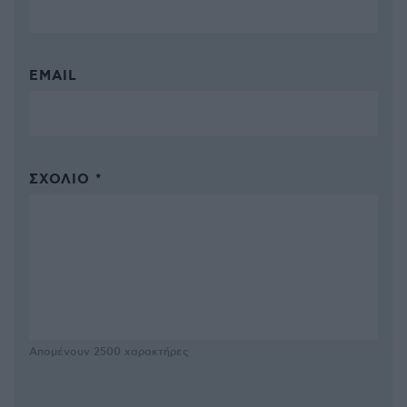
EMAIL
ΣΧΌΛΙΟ *
Απομένουν
2500
χαρακτήρες