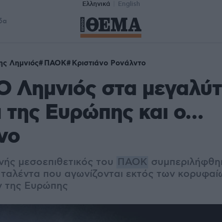
Ελληνικά
English
δα
ης Λημνιός
ΠΑΟΚ
Κριστιάνο Ρονάλντο
Ο Λημνιός στα μεγαλύ
 της Ευρώπης και ο…
νο
νής μεσοεπιθετικός του
ΠΑΟΚ
συμπεριλήφθηκ
 ταλέντα που αγωνίζονται εκτός των κορυφαί
 της Ευρώπης