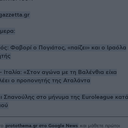
azzetta.gr
ήμερα:
ς: Φαβορί ο Πογιάτος, «παίζει» και ο Ιραόλα
ητής
 Ιταλία: «Στον αγώνα με τη Βαλένθια είχα
λέει ο προπονητής της Αταλάντα
ι Σπανούλης στο μήνυμα της Euroleague κατ
μού
protothema.gr στο Google News
το
και μάθετε πρώτοι