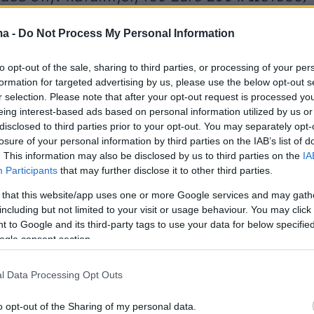
ίναι ένας… διασκεδαστής. Ένα εξτρέμ που θα
ma -
Do Not Process My Personal Information
ρές ενέργειες και ντρίμπλες, περισσότερο σαν
νο Ρονάλντο, παρά σαν τον Άγγελο Χαριστέα.
to opt-out of the sale, sharing to third parties, or processing of your per
formation for targeted advertising by us, please use the below opt-out s
 Αίντραχτ και Μονακό είναι μερικές από τις
r selection. Please note that after your opt-out request is processed y
eing interest-based ads based on personal information utilized by us or
άδες που κοιτούν τον ποδοσφαιριστή του
disclosed to third parties prior to your opt-out. You may separately opt-
 και δεν υπάρχει αμφιβολία ότι τους αρέσει
losure of your personal information by third parties on the IAB’s list of
λέπουν.
. This information may also be disclosed by us to third parties on the
IA
Participants
that may further disclose it to other third parties.
μο μέλος της ιστορικής κατάκτησης του
 that this website/app uses one or more Google services and may gath
including but not limited to your visit or usage behaviour. You may click 
ρωταθλήματος και του νταμπλ της περυσινής
 to Google and its third-party tags to use your data for below specifi
χοντας γίνει βασικό μέλος της πρώτης
ogle consent section.
Φέτος έχει περάσει ήδη τα γκολ της περσινής
χει σκοράρει έξι φορές), ενώ έχει κάνει
l Data Processing Opt Outs
 με την φανέλα της Εθνικής.
o opt-out of the Sharing of my personal data.