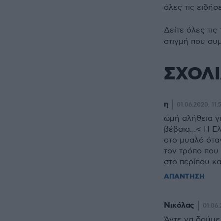
όλες τις ειδήσ
Δείτε όλες τις
στιγμή που συ
ΣΧΟΛ
η
01.06.2020, 11:
ωμή αλήθεια γι
βέβαια...< Η Ε
στο μυαλό όταν
τον τρόπο που
στο περίπου κα
ΑΠΑΝΤΗΣΗ
Νικόλας
01.06.
Άντε να δούμε