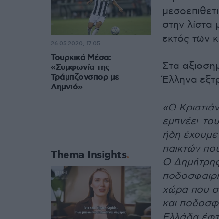
μεσοεπιθετ
στην λίστα 
εκτός των 
26.05.2020, 17:05
Τουρκικά Μέσα:
Στα αξιοση
«Συμφωνία της
Τράμπζονσπορ με
Έλληνα εξτ
Λημνιό»
«Ο Κριστιά
εμπνέει το
ήδη έχουμε
παικτών πο
Thema Insights
Ο Δημήτρης
ποδοσφαιρι
χώρα που σο
και ποδοσφα
Ελλάδα έφτ