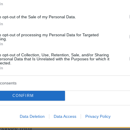
In
ου δεν αποτελεί έκπληξη, αφού έκανε το
ε τον Ατρόμητο στα 16 του χρόνια, και έγινε 
o opt-out of the Sale of my Personal Data.
ερος ποδοσφαιριστής που κάνει το ντεμπούτο
In
ληνικό πρωτάθλημα.
to opt-out of processing my Personal Data for Targeted
ing.
In
ύπου παίκτης είναι. Ο Λημνιός είναι
ς, τολμηρός και άμεσος. Η πρόθεση του με το
o opt-out of Collection, Use, Retention, Sale, and/or Sharing
ersonal Data that Is Unrelated with the Purposes for which it
 την μπάλα είναι να πέσει πάνω στους
lected.
In
 θέλει να δημιουργεί ευκαιρίες και έχει την
ση ότι θα τα καταφέρει.
consents
έντο είναι στα γονίδια του, δεδομένου ότι η
CONFIRM
είναι από την Βραζιλία. Ωστόσο ενώ το
υ ενθουσιάζει, πρέπει να βρει μεγαλύτερη
Data Deletion
Data Access
Privacy Policy
ά και να προσθέσει περισσότερα γκολ και
αιχνίδι του»
.