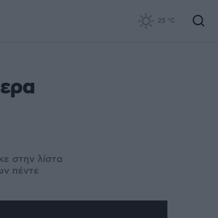
25
°C
τερα
ε στην λίστα
ων πέντε