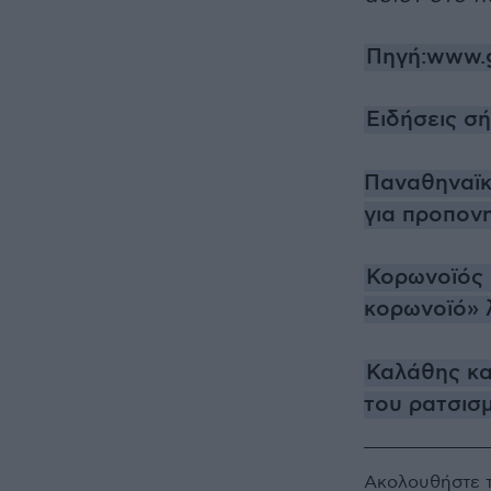
Πηγή:www.g
Ειδήσεις σ
Παναθηναϊκό
για προπον
Κορωνοϊός -
κορωνοϊό» 
Καλάθης κα
του ρατσισ
Ακολουθήστε 