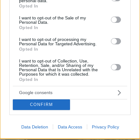
personal data.
grant or deny consent to Google and its third-party tags to
Opted In
use your data for below specified purposes in below Google
consent section.
I want to opt-out of the Sale of my
Personal Data.
Opted In
I want to opt-out of processing my
Personal Data for Targeted Advertising.
Opted In
07.08.2026, 14:57
I want to opt-out of Collection, Use,
Retention, Sale, and/or Sharing of my
«Τα έχω χάσει όλα»: Συντετριμμένος ο πατέρας
Personal Data that Is Unrelated with the
και σύζυγος των θυμάτων στο τροχαίο στις
Purposes for which it was collected.
Σέρρες
Opted In
Google consents
CONFIRM
Data Deletion
Data Access
Privacy Policy