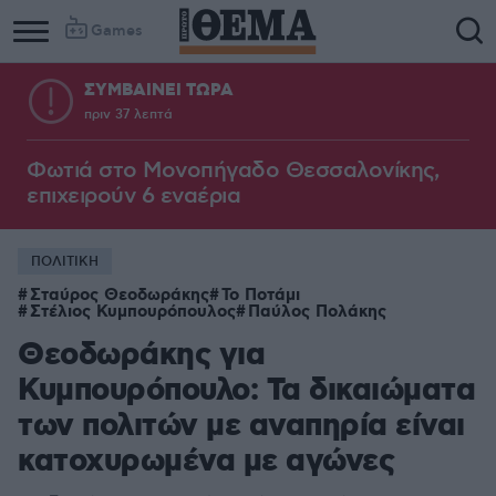
Games
ΣΥΜΒΑΙΝΕΙ ΤΩΡΑ
πριν 37 λεπτά
Column
Column
1
2
Φωτιά στο Μονοπήγαδο Θεσσαλονίκης,
επιχειρούν 6 εναέρια
ΠΟΛΙΤΙΚΗ
Σταύρος Θεοδωράκης
Το Ποτάμι
Στέλιος Κυμπουρόπουλος
Παύλος Πολάκης
Θεοδωράκης για
Κυμπουρόπουλο: Τα δικαιώματα
των πολιτών με αναπηρία είναι
κατοχυρωμένα με αγώνες