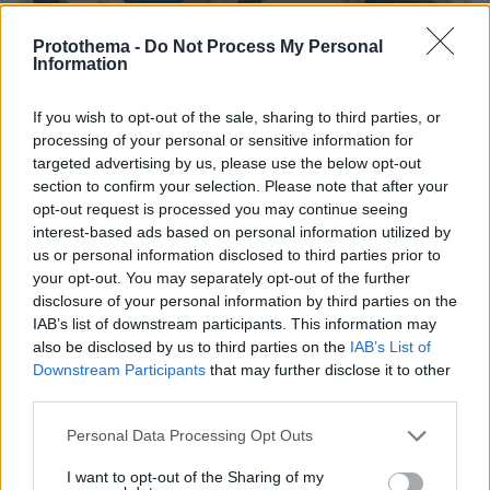
Protothema -
Do Not Process My Personal
Information
07.08.2026, 15:59
If you wish to opt-out of the sale, sharing to third parties, or
Είδος υπό εξαφάνιση οι υπερπολύτεκνοι στην
processing of your personal or sensitive information for
Ελλάδα που γερνάει: Τα... δύο ταψιά μεσημεριανό,
targeted advertising by us, please use the below opt-out
τα επιδόματα, η καθημερινότητά τους
section to confirm your selection. Please note that after your
opt-out request is processed you may continue seeing
interest-based ads based on personal information utilized by
us or personal information disclosed to third parties prior to
your opt-out. You may separately opt-out of the further
disclosure of your personal information by third parties on the
IAB’s list of downstream participants. This information may
also be disclosed by us to third parties on the
IAB’s List of
Downstream Participants
that may further disclose it to other
third parties.
Please note that this website/app uses one or more Google
Personal Data Processing Opt Outs
services and may gather and store information including but
not limited to your visit or usage behaviour. You may click to
I want to opt-out of the Sharing of my