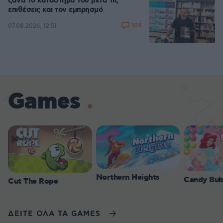
ξανά το κατάστημά του μετά τις
επιθέσεις και τον εμπρησμό
104
07.08.2026, 12:51
Games
Northern Heights
Candy Bub
Cut The Rope
ΔΕΙΤΕ ΟΛΑ ΤΑ GAMES