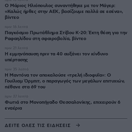
Ο Μάριος Ηλιόπουλος συναντήθηκε με τον Μάγερ:
«Καλώς ήρθες στην ΑΕΚ, βασίζουμε πολλά σε εσένα»,
βίντεο
πριν 16 λεπτά
Παγκόσμιο Πρωτάθλημα Στίβου Κ-20: Έκτη θέση για την
Ραφαηλίδου στη σφαιροβολία, βίντεο
πριν 21 λεπτά
Η εμμηνόπαυση πριν τα 40 αυξάνει τον κίνδυνο
υπέρτασης
πριν 35 λεπτά
Η Μαντόνα τον αποκαλούσε «τρελή ιδιοφυΐα»: Ο
Γουίλιαμ Όρμπιτ, ο παραγωγός των μεγάλων επιτυχιών,
πέθανε στα 69 του
πριν 37 λεπτά
Φωτιά στο Μονοπήγαδο Θεσσαλονίκης, επιχειρούν 6
εναέρια
ΔΕΙΤΕ ΟΛΕΣ ΤΙΣ ΕΙΔΗΣΕΙΣ