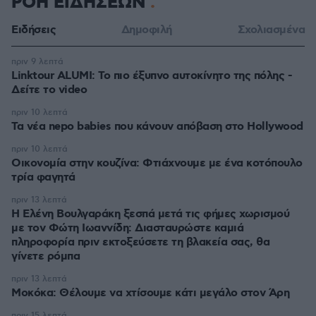
ΡΟΗ ΕΙΔΗΣΕΩΝ
Ειδήσεις
Δημοφιλή
Σχολιασμένα
πριν 9 λεπτά
Linktour ALUMI: Το πιο έξυπνο αυτοκίνητο της πόλης -
Δείτε το video
πριν 10 λεπτά
Τα νέα nepo babies που κάνουν απόβαση στο Hollywood
πριν 10 λεπτά
Οικονομία στην κουζίνα: Φτιάχνουμε με ένα κοτόπουλο
τρία φαγητά
πριν 13 λεπτά
Η Ελένη Βουλγαράκη ξεσπά μετά τις φήμες χωρισμού
με τον Φώτη Ιωαννίδη: Διασταυρώστε καμιά
πληροφορία πριν εκτοξεύσετε τη βλακεία σας, θα
γίνετε ρόμπα
πριν 13 λεπτά
Μοκόκα: Θέλουμε να χτίσουμε κάτι μεγάλο στον Άρη
πριν 15 λεπτά