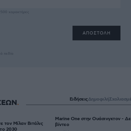
2500
χαρακτήρες
κά πεδία
Ειδήσεις
Δημοφιλή
Σχολιασμ
ΣΕΩΝ
Marine One στην Ουάσινγκτον - Δε
 τον Μίλαν Βιτάλις
βίντεο
 το 2030