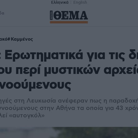
Ελληνικά
English
δα
ακό
Καμμένος
 Ερωτηματικά για τις 
υ περί μυστικών αρχεί
γνοούμενους
ηγές στη Λευκωσία ανέφεραν πως η παραδοχ
αγνοούμενους στην Αθήνα τα οποία για 43 χρό
λεί «αυτογκόλ»