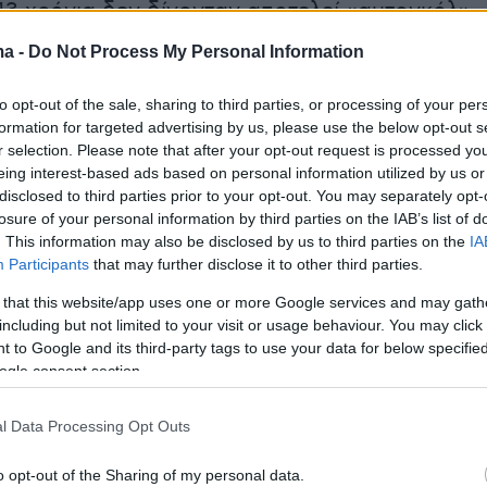
 43 χρόνια δεν δίνονταν αποτελεί «αυτογκόλ»
ου η Λευκωσία σε όλους τους διεθνείς
ma -
Do Not Process My Personal Information
καταγγέλλει τη Τουρκία για άρνηση να ανοίξει
κά της αρχεία και να δώσει πληροφορίες για
to opt-out of the sale, sharing to third parties, or processing of your per
formation for targeted advertising by us, please use the below opt-out s
ς.
r selection. Please note that after your opt-out request is processed y
eing interest-based ads based on personal information utilized by us or
σημειώνουν ότι τα αρχεία που μεταφέρθηκαν
disclosed to third parties prior to your opt-out. You may separately opt-
losure of your personal information by third parties on the IAB’s list of
 στην Αθήνα κατά και μετά την εισβολή του 19
. This information may also be disclosed by us to third parties on the
IA
να περιέχουν στοιχεία που αφήνουν
Participants
that may further disclose it to other third parties.
ς αξιωματικούς του Ελληνικού στρατού και για
 that this website/app uses one or more Google services and may gath
, όλα αυτά τα χρόνια υπήρχε αντίδραση από τ
including but not limited to your visit or usage behaviour. You may click 
γεσία των ενόπλων δυνάμεων να αρθεί το
 to Google and its third-party tags to use your data for below specifi
ogle consent section.
ώ και πολλά χρόνια έγιναν κρούσεις από τη
ρίς αποτέλεσμα.
l Data Processing Opt Outs
o opt-out of the Sharing of my personal data.