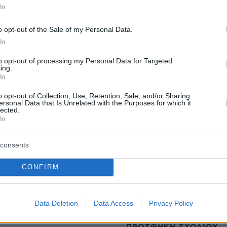
In
o opt-out of the Sale of my Personal Data.
In
to opt-out of processing my Personal Data for Targeted
ing.
ήμερα η συμφωνία που υπάρχει είναι να
In
όνο για σκοπούς πληροφοριών που αφορούν
o opt-out of Collection, Use, Retention, Sale, and/or Sharing
 και για τίποτα άλλο πέραν αυτού. Πρόκειται
ersonal Data that Is Unrelated with the Purposes for which it
lected.
μερολόγια μονάδων.
In
consents
protothema.gr στο Google News
ο
και μάθετε πρώτοι όλες
CONFIRM
Ειδήσεις
ελευταίες
από την Ελλάδα και τον Κόσμο, τη στιγ
Protothema.gr
 στο
Data Deletion
Data Access
Privacy Policy