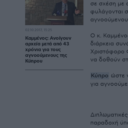
σε σχέση με σ
φυλάγονται σ
αγνοούμενους
02.10.2017, 15:25
Ο κ. Καμμένο
Καμμένος: Ανοίγουν
διάρκεια συν
αρχεία μετά από 43
χρόνια για τους
Χριστόφορο Φ
αγνοούμενους της
να δοθούν σ
Κύπρου
Κύπρο
ώστε ν
για αγνοούμ
Διπλωματικές
παραδοχή ύπα