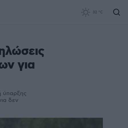
32
°C
δηλώσεις
ων για
ή ύπαρξης
νια δεν