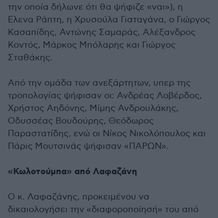
την οποία δήλωνε ότι θα ψήφιζε «ναι»), η
Ελενα Ράπτη, η Χρυσούλα Γιαταγάνα, ο Γιώργος
Κασαπίδης, Αντώνης Σαμαράς, Αλέξανδρος
Κοντός, Μάρκος Μπόλαρης και Γιώργος
Σταθάκης.
Από την ομάδα των ανεξάρτητων, υπερ της
τροπολογίας ψήφισαν οι: Ανδρέας Λοβέρδος,
Χρήστος Αηδόνης, Μίμης Ανδρουλάκης,
Οδυσσέας Βουδούρης, Θεόδωρος
Παραστατίδης, ενώ οι Νίκος Νικολόπουλος και
Πάρις Μουτσινάς ψήφισαν «ΠΑΡΩΝ».
«Κωλοτούμπα» από Λαφαζάνη
Ο κ. Λαφαζάνης, προκειμένου να
δικαιολογήσει την «διαφοροποίησή» του από