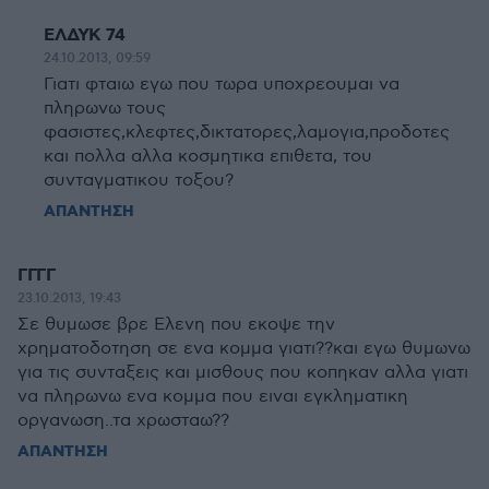
ΕΛΔΥΚ 74
24.10.2013, 09:59
Γιατι φταιω εγω που τωρα υποχρεουμαι να
πληρωνω τους
φασιστες,κλεφτες,δικτατορες,λαμογια,προδοτες
και πολλα αλλα κοσμητικα επιθετα, του
συνταγματικου τοξου?
ΑΠΑΝΤΗΣΗ
ΓΓΓΓ
23.10.2013, 19:43
Σε θυμωσε βρε Ελενη που εκοψε την
χρηματοδοτηση σε ενα κομμα γιατι??και εγω θυμωνω
για τις συνταξεις και μισθους που κοπηκαν αλλα γιατι
να πληρωνω ενα κομμα που ειναι εγκληματικη
οργανωση..τα χρωσταω??
ΑΠΑΝΤΗΣΗ