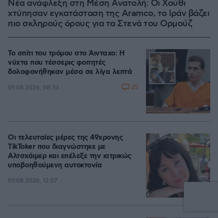
Νέα ανάφλεξη στη Μέση Ανατολή: Οι Χούθι
χτύπησαν εγκατάσταση της Aramco, το Ιράν βάζει
πιο σκληρούς όρους για τα Στενά του Ορμούζ
Το σπίτι του τρόμου στο Άινταχο: Η
νύχτα που τέσσερις φοιτητές
δολοφονήθηκαν μέσα σε λίγα λεπτά
25
09.08.2026, 08:33
Οι τελευταίες μέρες της 49χρονης
TikToker που διαγνώστηκε με
Αλτσχάιμερ και επέλεξε την ιατρικώς
υποβοηθούμενη αυτοκτονία
09.08.2026, 12:07