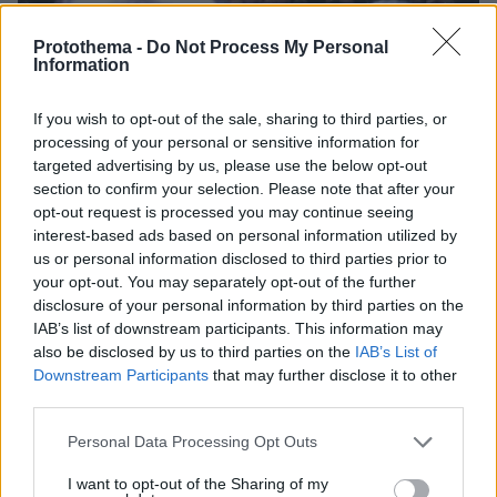
23.10.2013, 00:35
Protothema -
Do Not Process My Personal
Με 235 «ΝΑΙ» η αναστολή της χρηματοδότησης της Χρυσής
Information
Αυγής
If you wish to opt-out of the sale, sharing to third parties, or
ΣΧΟΛΙΑ
(47)
processing of your personal or sensitive information for
targeted advertising by us, please use the below opt-out
ΠΡΟΣΘΗΚΗ ΣΧΟΛΙΟΥ
section to confirm your selection. Please note that after your
opt-out request is processed you may continue seeing
interest-based ads based on personal information utilized by
us or personal information disclosed to third parties prior to
Αγύριγο κεφάλι
your opt-out. You may separately opt-out of the further
23.10.2013, 23:10
disclosure of your personal information by third parties on the
Με την ΔΟΛΟΦΟΝΙΑ Φύσσα, έσπασε η "αμπούλα" και
IAB’s list of downstream participants. This information may
ΒΡΩΜΙΣΕ όλη η Ελλάδα από την ΝΑΖΙΣΤΙΚΗ
also be disclosed by us to third parties on the
IAB’s List of
ΟΡΓΑΝΩΣΗ-φανατικών θαυμαστών του Χίτλερ, της
Downstream Participants
that may further disclose it to other
οποίας μέλη πήγαιναν πρώτοι-πρώτοι σαν αυτόκλητοι
third parties.
μάρτυρες περί του ότι δήθεν … ΕΙΔΑΝ στους
Please note that this website/app uses one or more Google
τραυματισμούς αλλοδαπών, ο υπαίτιος να είναι άλλος
Personal Data Processing Opt Outs
services and may gather and store information including but
αλλοδαπός, ενώ την "δουλειά", την είχαν κάνει …
not limited to your visit or usage behaviour. You may click to
I want to opt-out of the Sharing of my
ΑΥΤΟΙ! Τι μου λέτε λοιπόν τώρα ότι θέλετε την