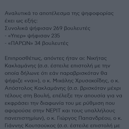
Αναλυτικά το αποτέλεσμα της ψηφοφορίας
έχει ως εξής:
Συνολικά ψήφισαν 269 βουλευτές
- «Υπερ» ψήφισαν 235
- «ΠΑΡΩΝ» 34 βουλευτές
Επιπροσθέτως, απόντες ήταν οι: Νικήτας
Κακλαμάνης (σ.σ. έστειλε επιστολή με την
οποία δήλωνε ότι εάν παραβρισκόταν θα
ψήφιζε «ναι»), ο κ. Μιχάλης Χρυσοχοΐδης, ο κ.
Απόστολος Κακλαμάνης (σ.σ. βρισκόταν μέχρι
τέλους στη Βουλή, επέλεξε την απουσία για να
εκφράσει την διαφωνία του με ρύθμιση που
αφορούσε στην ΝΕΡΙΤ και τους υπαλλήλους
πανεπιστημίων), ο κ. Γιώργος Παπανδρέου, ο κ.
Γιάννης Κουτσούκος (σ.σ. έστειλε επιστολή με