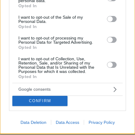
personal data.
grant or deny consent to Google and its third-party tags to
ΦΟΝΟ-Αυγή γιά "να ξεβρωμίσει η Ελλάδα"; Αφού
Opted In
use your data for below specified purposes in below Google
βουτηγμένοι μέσα στον βορβόρο του ΕΓΚΛΗΜΑΤΟΣ
consent section.
του ΡΑΤΣΙΣΜΟΥ και του ΜΙΣΟΥΣ είναι...
I want to opt-out of the Sale of my
Personal Data.
ΑΠΑΝΤΗΣΗ
Opted In
I want to opt-out of processing my
Personal Data for Targeted Advertising.
ΓΤ
Opted In
23.10.2013, 19:49
Σωστο στο σωστο θα ελεγα!!και αργησαν οσο για την
I want to opt-out of Collection, Use,
Retention, Sale, and/or Sharing of my
αντιδραση...τοσα κομματα υπαρχουν...την
Personal Data that Is Unrelated with the
εγκληματικη οργανωση βρηκες!!
Purposes for which it was collected.
Opted In
ΑΠΑΝΤΗΣΗ
Google consents
ΓΓΓΓ
CONFIRM
23.10.2013, 19:48
και γω τι σου φταιω να πληρωνω μια εγκληματικη
οργανωση!!μην φοβασαι εχει βρει αλλους πορους!!
Data Deletion
Data Access
Privacy Policy
δεν περιμενε τα ψιχουλα!!
ΑΠΑΝΤΗΣΗ