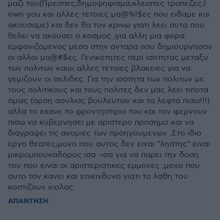
μαζι του(Πρεσπες,δημοψηφισμα,κλειστες τραπεζες,I
own you και αλλες τετοιες μα@%!$ες που ειδαμε και
ακουσαμε) και δεν θα τον κρινω γιατι λεει αυτα που
θελει να ακουσει ο κοσμος ,για αλλη μια φορα
εμφανιζομενος μεσα στην ανταρα που δημιουργησαν
οι αλλοι μα@#$ες. Γενικοτητες περι ισοτητας μεταξυ
των πολιτων καιοι αλλες τετοιες βλακειες για να
γεμιζουν οι σελιδες. Για την ισοτητα των πολιτων με
τους πολιτικους και τους πολιτες δεν μας λεει τιποτα
ομως (αρση ασυλιας βουλευτων και τα λεφτα πισω!!!)
αλλα το εκανε το φροντηστιριο του και τον φερνουν
πισω να κυβερνησει με αριστερο προσημο και να
διαγραψει τις ανομιες των προηγουμενων .Στο ιδιο
εργο θεατες,μονο που αυτος δεν ειναι "ληστης" ειναι
μικρομπουκαδορος ισα -ισα για να παρει την δοση
του που ειναι οι αριστεριστικες εμμονες ,μονο που
αυτο τον κανει και επικινδυνο γιατι τα λαθη του
κοστιζουν κιολας.
ΑΠΑΝΤΗΣΗ