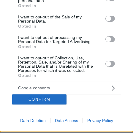
personal data.
grant or deny consent to Google and its third-party tags to
κόσμου της εργασίας, στη μείωση των
Opted In
use your data for below specified purposes in below Google
ανισοτήτων, στην κοινωνική δικαιοσύνη, στην
consent section.
I want to opt-out of the Sale of my
αναδιανομή των εισοδημάτων, στην εξάλειψη
Personal Data.
Opted In
των έμφυλων, φυλετικών και κοινωνικών
διακρίσεων, στα ανθρώπινα δικαιώματα και στη
I want to opt-out of processing my
Personal Data for Targeted Advertising.
διασφάλιση της ανθρώπινης αξιοπρέπειας,
Opted In
I want to opt-out of Collection, Use,
➢ υπερασπίζεται τα δημόσια αγαθά – την
Retention, Sale, and/or Sharing of my
Personal Data that Is Unrelated with the
ενέργεια, το νερό, το περιβάλλον – ως θεμέλια
Purposes for which it was collected.
συλλογικής ασφάλειας,
Opted In
Google consents
➢ προστατεύει το δημόσιο συμφέρον, την
υγεία, την εκπαίδευση, τον πολιτισμό,
CONFIRM
➢ ενισχύει τη δημοκρατία, τη διαφάνεια, τη
Data Deletion
Data Access
Privacy Policy
λογοδοσία, την ισότιμη εκπροσώπηση και
μεταχείριση, ως προϋποθέσεις εμπιστοσύνης,