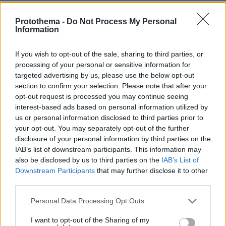
Όσο για τη «ριζοσπαστική και ανανεωτική
Protothema -
Do Not Process My Personal
Αριστερά», αυτή οφείλει «να επεξεργαστεί
Information
ρεαλιστικές και εφαρμόσιμες πολιτικές για την
παραγωγική ανασυγκρότηση και τη θεσμική
If you wish to opt-out of the sale, sharing to third parties, or
processing of your personal or sensitive information for
ανασύνταξη της χώρας», ενώ η πολιτική
targeted advertising by us, please use the below opt-out
οικολογία προτείνεται «να ενσωματωθεί στον
section to confirm your selection. Please note that after your
πυρήνα ενός νέου μοντέλου ανάπτυξης που θα
opt-out request is processed you may continue seeing
συνδυάζει βιωσιμότητα, ενεργειακή ασφάλεια
interest-based ads based on personal information utilized by
και κοινωνική δικαιοσύνη».
us or personal information disclosed to third parties prior to
your opt-out. You may separately opt-out of the further
disclosure of your personal information by third parties on the
Απαντώντας, παράλληλα, στο ερώτημα «τι
IAB’s list of downstream participants. This information may
also be disclosed by us to third parties on the
IAB’s List of
είναι και τι θέλει η Κυβερνώσα Αριστερά»,
Downstream Participants
that may further disclose it to other
third parties.
κατά το «Μανιφέστο» του Ινστιτούτου Τσίπρα,
αυτή θα πρέπει:
Please note that this website/app uses one or more Google
Personal Data Processing Opt Outs
services and may gather and store information including but
not limited to your visit or usage behaviour. You may click to
I want to opt-out of the Sharing of my
➢ Δίνει προτεραιότητα στην ενίσχυση του