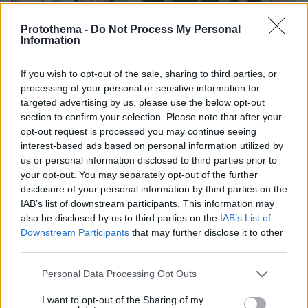
Protothema -
Do Not Process My Personal
Information
If you wish to opt-out of the sale, sharing to third parties, or
processing of your personal or sensitive information for
targeted advertising by us, please use the below opt-out
section to confirm your selection. Please note that after your
opt-out request is processed you may continue seeing
07.08.2026, 15:59
interest-based ads based on personal information utilized by
Είδος υπό εξαφάνιση οι υπερπολύτεκνοι στην
us or personal information disclosed to third parties prior to
Ελλάδα που γερνάει: Τα... δύο ταψιά μεσημεριανό,
your opt-out. You may separately opt-out of the further
τα επιδόματα, η καθημερινότητά τους
disclosure of your personal information by third parties on the
IAB’s list of downstream participants. This information may
Νέες καταγγελίες στην Ελπίδα για τη
also be disclosed by us to third parties on the
IAB’s List of
Δημοκρατία: Γρατσία, Γαλανός,
Downstream Participants
that may further disclose it to other
Καρυστιανού και αυλικοί το
third parties.
μετέτρεψαν σε φοβικό αρχηγικό
κόμμα
Please note that this website/app uses one or more Google
Personal Data Processing Opt Outs
services and may gather and store information including but
63
07.08.2026, 19:33
not limited to your visit or usage behaviour. You may click to
I want to opt-out of the Sharing of my