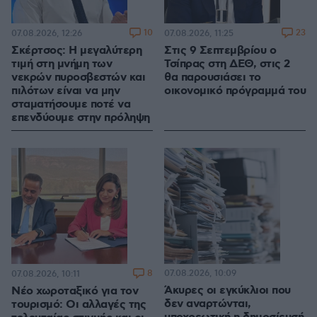
10
23
07.08.2026, 12:26
07.08.2026, 11:25
Σκέρτσος: Η μεγαλύτερη
Στις 9 Σεπτεμβρίου ο
τιμή στη μνήμη των
Τσίπρας στη ΔΕΘ, στις 2
νεκρών πυροσβεστών και
θα παρουσιάσει το
πιλότων είναι να μην
οικονομικό πρόγραμμά του
σταματήσουμε ποτέ να
επενδύουμε στην πρόληψη
8
07.08.2026, 10:09
07.08.2026, 10:11
Άκυρες οι εγκύκλιοι που
Νέο χωροταξικό για τον
δεν αναρτώνται,
τουρισμό: Οι αλλαγές της