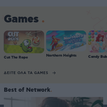
Games
Northern Heights
Candy Bub
Cut The Rope
ΔΕΙΤΕ ΟΛΑ ΤΑ GAMES
Best of Network