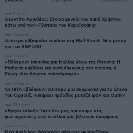
Ειδήσεις
Δημοφιλή
Σχολιασμένα
πριν 9 λεπτά
Λεοντίτο Αργιθέας: Στο καφενείο του παπά Χρήστου,
κάτω από τον «Πλάτανο του Καραϊσκάκη»
πριν 10 λεπτά
Δεύτερη εβδομάδα κερδών στη Wall Street: Νέο ρεκόρ
για τον S&P 500
πριν 15 λεπτά
«Πόλεμος» Ισπανίας και Ιταλίας λόγω της Θέουτα: Η
Μαδρίτη επιβάλει και αυτή έλεγχους στα σύνορα, η
Ρώμη «δεν δέχεται τελεσίγραφα»
πριν 19 λεπτά
Οι ΗΠΑ «βλέπουν» σύντομα μια συμφωνία για τα Στενά
του Ορμούζ, «υπάρχει πρόοδος μεταξύ Ιράν και Ομάν»
πριν 23 λεπτά
«Βγήκα χάλια!»: Γιατί δεν μας αρέσουμε στις
φωτογραφίες, ενώ οι άλλοι μάς βλέπουν όμορφους
πριν 23 λεπτά
Νέα Αγχίαλος: 66χρονος σάτυρος αυνανιζόταν