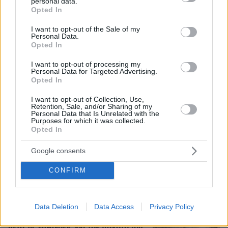
personal data.
grant or deny consent to Google and its third-party tags to
Opted In
use your data for below specified purposes in below Google
«Κάτι απέσπασε την προσοχή του
consent section.
I want to opt-out of the Sale of my
οδηγού»: Πραγματογνώμονας
Personal Data.
επιχειρεί να ρίξει φως στα αίτια του
Opted In
δυστυχήματος στις Σέρρες
I want to opt-out of processing my
120
07.08.2026, 18:54
Personal Data for Targeted Advertising.
Opted In
Loaded
:
100.00%
I want to opt-out of Collection, Use,
Retention, Sale, and/or Sharing of my
Φραντσέσκα Τόκα: Η Ιταλίδα «νύφη»
Personal Data that Is Unrelated with the
της Eurovision ποζάρει με μπικίνι και...
Purposes for which it was collected.
ολόγυμνη στην μπανιέρα της, δείτε
Opted In
φωτογραφίες
Google consents
26
07.08.2026, 20:57
CONFIRM
«Άξιζε να θέσουμε σε κίνδυνο μια
Data Deletion
Data Access
Privacy Policy
οικογένεια λύκων, για να σώσουμε
έναν σκύλο; Όχι» λέει ο ερευνητής
μετά τις επικρίσεις για τον θάνατο του