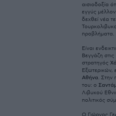
αισιοδοξία ό
εγγύς μέλλον
δεχθεί νέα τ
Τουρκολιβυκ
προβλήματα.
Είναι ενδεικτ
Βεγγάζη στις 
στρατηγός
Χ
Εξωτερικών, 
Αθήνα
. Στην
του: ο
Σαντά
Λιβυκού Εθνι
πολιτικός σύ
Ο Γιώργος Γε