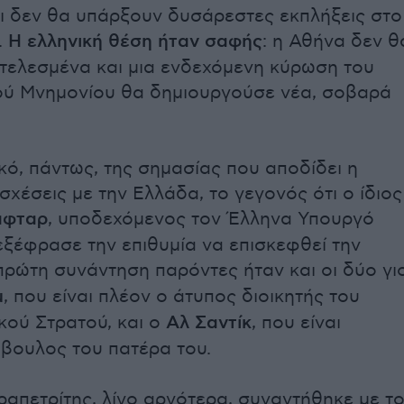
τι δεν θα υπάρξουν δυσάρεστες εκπλήξεις στο
.
Η ελληνική θέση ήταν σαφής
: η Αθήνα δεν θ
ετελεσμένα και μια ενδεχόμενη κύρωση του
ού Μνημονίου θα δημιουργούσε νέα, σοβαρά
ικό, πάντως, της σημασίας που αποδίδει η
σχέσεις με την Ελλάδα, το γεγονός ότι ο ίδιος
άφταρ
, υποδεχόμενος τον Έλληνα Υπουργό
εξέφρασε την επιθυμία να επισκεφθεί την
 πρώτη συνάντηση παρόντες ήταν και οι δύο γιο
μ
, που είναι πλέον ο άτυπος διοικητής του
κού Στρατού, και ο
Αλ Σαντίκ
, που είναι
μβουλος του πατέρα του.
ραπετρίτης, λίγο αργότερα, συναντήθηκε με τ