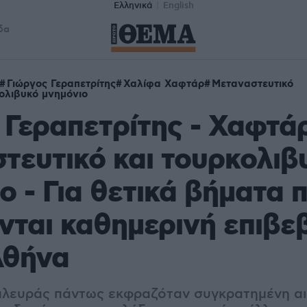
Ελληνικά
English
δα
Γιώργος Γεραπετρίτης
Χαλίφα Χαφτάρ
Μεταναστευτικό
ολιβυκό μνημόνιο
ν Γεραπετρίτης - Χαφτά
τευτικό και τουρκολιβ
ο - Για θετικά βήματα 
νται καθημερινή επιβε
Αθήνα
πλευράς πάντως εκφραζόταν συγκρατημένη αι