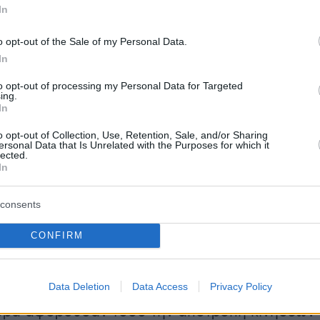
In
o opt-out of the Sale of my Personal Data.
In
to opt-out of processing my Personal Data for Targeted
ing.
In
την επίσκεψη που θα πραγματοποιηθεί την
o opt-out of Collection, Use, Retention, Sale, and/or Sharing
ersonal Data that Is Unrelated with the Purposes for which it
ρίπολη και Βεγγάζη, ο Επίτροπος Μετανάστευσ
lected.
In
ζί με τους υπουργούς Μετανάστευσης της
 Ιταλίας και της Μάλτας, θα παρουσιάσουν
consents
 πλαίσιο για την παροχή τεχνογνωσίας και
 την αντιμετώπιση του προβλήματος, το οποί
CONFIRM
ει μεγάλες διαστάσεις.
 των συνομιλιών κάλυψε το θέμα των
Data Deletion
Data Access
Privacy Policy
ζωνών
. Οι άξονες στους οποίους κινήθηκε η
ευρά αφορούσαν τόσο την αποτροπή κινήσεων