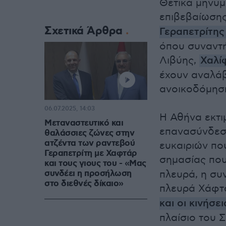
Θετικά μηνύμ
επιβεβαίωσης
Σχετικά Άρθρα
Γεραπετρίτη
όπου συναντή
Λιβύης,
Χαλί
έχουν αναλάβε
ανοικοδόμηση
06.07.2025, 14:03
Η Αθήνα εκτι
Μεταναστευτικό και
επανασύνδεση
θαλάσσιες ζώνες στην
ατζέντα των ραντεβού
ευκαιριών πο
Γεραπετρίτη με Χαφτάρ
σημασίας που
και τους γιους του - «Μας
συνδέει η προσήλωση
πλευρά, η συ
στο διεθνές δίκαιο»
πλευρά Χάφτα
και οι κινήσε
πλαίσιο του 