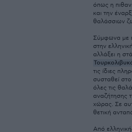
όπως η πιθαν
και την έναρ
θαλάσσιων ζ
Σύμφωνα με π
στην ελληνικ
αλλάξει η στ
Τουρκολιβυκ
τις ίδιες πλη
συσταθεί στο
όλες τις θαλ
αναζήτησης τ
χώρας. Σε αυ
θετική ανταπ
Από ελληνικ