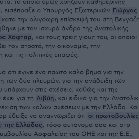
ατα, τα οποία όμως χρήζουν καθημερινής
, εισέπραξε ο Υπουργός Εξωτερικών
Γιώργος
ς
κατά την ολιγόωρη επίσκεψή του στη Βεγγάζη
θηκε με τον ισχυρό άνδρα της Ανατολικής
φα Χάφταρ
, και τους τρεις γιους του, οι οποίοι
ι τον στρατό, την οικονομία, την
 και τις πολιτικές επαφές.
μά ότι έγινε ένα πρώτο καλό βήμα για την
 των δύο πλευρών, για την ανάδειξη των
υ υπάρχουν στις σχέσεις, καθώς και της
 έχει για τη
Λιβύη
, και ειδικά για την Ανατολι
νέχιση των καλών σχέσεων με την Ελλάδα. Και
ρ έδειξε να αναγνωρίζει ότι
οι πρωτοβουλίες
ις της Ελλάδας
, τόσο αυτόνομα όσο και στο
Συμβουλίου Ασφαλείας του ΟΗΕ και της Ε.Ε.,