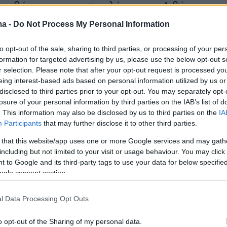
οηθήσουν και να ωφελήσουν τη Λιβύη, και
ντιλαμβάνεται τι θα σήμαιναν αρνητικές σχέσε
ma -
Do Not Process My Personal Information
ας.
to opt-out of the sale, sharing to third parties, or processing of your per
formation for targeted advertising by us, please use the below opt-out s
ευτικό
, που συζητήθηκε στη συνάντηση με το
r selection. Please note that after your opt-out request is processed y
ταρ, υπήρξε διάθεση συνεργασίας. Ωστόσο,
eing interest-based ads based on personal information utilized by us or
οβαρά εμπόδια, όπως η έλλειψη μέσων και
disclosed to third parties prior to your opt-out. You may separately opt-
losure of your personal information by third parties on the IAB’s list of
θώς και οι δυσκολίες στην αντιμετώπιση των
. This information may also be disclosed by us to third parties on the
IA
ιακινητών και στη φύλαξη των συνόρων με τ
Participants
that may further disclose it to other third parties.
 πλαίσιο αυτό, η Ελλάδα προσφέρθηκε να
 that this website/app uses one or more Google services and may gath
οφορίες από την επιτήρηση των θαλάσσιων
including but not limited to your visit or usage behaviour. You may click 
 από τα χωρικά ύδατα της Λιβύης.
 to Google and its third-party tags to use your data for below specifi
ogle consent section.
l Data Processing Opt Outs
o opt-out of the Sharing of my personal data.