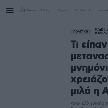
Games
Όλες οι Ειδήσεις
Ελλάδα
Πρωτοσέλι
Λιβύη
ΠΟΛΙΤΙΚΗ
Τουρκ
Τι είπα
μετανασ
μνημόνι
χρειάζο
μιλά η 
Από ελληνικής 