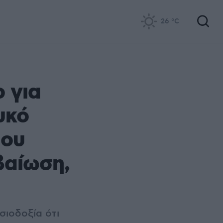
26
°C
ρ για
υκό
που
βαίωση,
σιοδοξία ότι