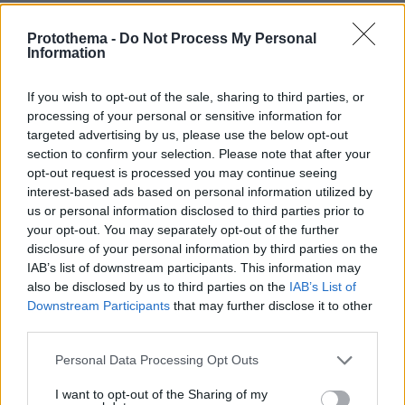
Παραλήρημα.
ΑΠΑΝΤΗΣΗ
Protothema -
Do Not Process My Personal
Information
Χωριαπλαμάς
If you wish to opt-out of the sale, sharing to third parties, or
25.05.2025, 09:37
processing of your personal or sensitive information for
Είμαι καθ οδόν με το αυτοκίνητο για το νέο καφέ που
targeted advertising by us, please use the below opt-out
άνοιξε ο Χρυσοβαλάντης Χαλιλόπουλος στα Σαγαίικα
section to confirm your selection. Please note that after your
Αχαΐας. Με την βοήθεια της Δυπα ένας ακόμη
opt-out request is processed you may continue seeing
αξιόλογος συμπολίτης μας άνοιξε την δική του
interest-based ads based on personal information utilized by
επιχείρηση. Πάω να πιω καφέ από τα χεράκια του.
us or personal information disclosed to third parties prior to
Μεγάλη μέρα για την επιχειρηματικότητα στην
your opt-out. You may separately opt-out of the further
disclosure of your personal information by third parties on the
Ελλάδα.
IAB’s list of downstream participants. This information may
ΑΠΑΝΤΗΣΗ
also be disclosed by us to third parties on the
IAB’s List of
Downstream Participants
that may further disclose it to other
third parties.
anticagouras
25.05.2025, 09:32
Please note that this website/app uses one or more Google
Personal Data Processing Opt Outs
επιδοτησεις για να κανουμε καφε, ανακαινισεις για
services and may gather and store information including but
airbnb, οικοδομες κλπ ακινητο-τουριστικα δεν ειναι
not limited to your visit or usage behaviour. You may click to
I want to opt-out of the Sharing of my