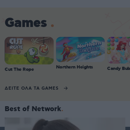
Games
Northern Heights
Candy Bub
Cut The Rope
ΔΕΙΤΕ ΟΛΑ ΤΑ GAMES
Best of Network