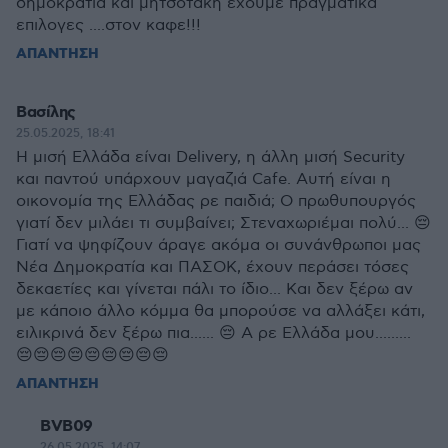
δημοκρατια και μητσοτακη εχουμε πραγματικα
επιλογες ....στον καφε!!!
ΑΠΑΝΤΗΣΗ
Βασίλης
25.05.2025, 18:41
Η μισή Ελλάδα είναι Delivery, η άλλη μισή Security
και παντού υπάρχουν μαγαζιά Cafe. Αυτή είναι η
οικονομία της Ελλάδας ρε παιδιά; Ο πρωθυπουργός
γιατί δεν μιλάει τι συμβαίνει; Στεναχωριέμαι πολύ... 😔
Γιατί να ψηφίζουν άραγε ακόμα οι συνάνθρωποι μας
Νέα Δημοκρατία και ΠΑΣΟΚ, έχουν περάσει τόσες
δεκαετίες και γίνεται πάλι το ίδιο... Και δεν ξέρω αν
με κάποιο άλλο κόμμα θα μπορούσε να αλλάξει κάτι,
ειλικρινά δεν ξέρω πια...... 😔 Α ρε Ελλάδα μου.........
😔😔😔😔😔😔😔😔😔
ΑΠΑΝΤΗΣΗ
BVB09
26.05.2025, 14:07