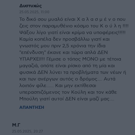
Δυστυχώς
25.05.2025, 11:00
Το δικό σου μυαλό είναι Χ α λ α σ μ έ ν ο που
ζεις στον παραμυθένιο κόσμο του Κ ο ύ λ η !!!!
Ψάξου λίγο γιατί είναι κρίμα να υποφέρεις!!!!!
Καμία κοπέλα δεν προσβάλλω γιατί και
γνωστός μου πριν 2,5 χρόνια την ίδια
"επένδυση" έκανε και τώρα απλά ΔΕΝ
ΥΠΑΡΧΕΙ!!! Γέμισε ο τόπος ΜΟΝΟ με τέτοια
μαγαζιά, οπότε είναι ρίσκο από τη μία και
φυσικά ΔΕΝ λύνει τα προβλήματα των νέων ή
και των ανέργων αυτός ο δρόμος.... Αυτά
λοιπόν φίλε...... Και μην εκτίθεσαι
υπερασπιζόμενος τον Κούλη και τον κάθε
Μπούλη γιατί αυτοί ΔΕΝ είναι μαζί μας....
ΑΠΑΝΤΗΣΗ
Μ.Γ
25.05.2025, 20:27