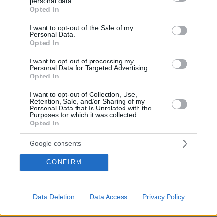
personal data.
new economies ενος παραγωγικου μοντελου...απλα
grant or deny consent to Google and its third-party tags to
Opted In
ψευτο-ανεβαζουμε το ΑΕΠ οπως εκανε ο
use your data for below specified purposes in below Google
Καραμανλης και ο Παπανδρεου για να
consent section.
I want to opt-out of the Sale of my
προσποιουμαστε αναπτυξη...
Personal Data.
Opted In
ΑΠΑΝΤΗΣΗ
I want to opt-out of processing my
Personal Data for Targeted Advertising.
Opted In
I want to opt-out of Collection, Use,
Κλαρινογαμπρός
Retention, Sale, and/or Sharing of my
Personal Data that Is Unrelated with the
25.05.2025, 09:23
Purposes for which it was collected.
Είμαι νέος όμορφος και έχω πολύ όρεξη να
Opted In
δουλέψω. Θέλω να ανοίξω το δικό μου καφέ
ντελίβερι στο χωριό μου. Το χωριό έχει 15 κατοίκους.
Google consents
10 ετοιμοθάνατους και 5 κοντά σε αυτό που
CONFIRM
βρίσκονται οι άλλοι 10. Έχω δικό μου ακίνητο. Που
μπορώ να απευθυνθείτε για να λάβω την επιδότηση; ;;
Να μου απαντήσει ο συριζαίος μπαγλαμάς. Φαίνεται
σοβαρός και του έχω εμπιστοσύνη.
Data Deletion
Data Access
Privacy Policy
ΑΠΑΝΤΗΣΗ