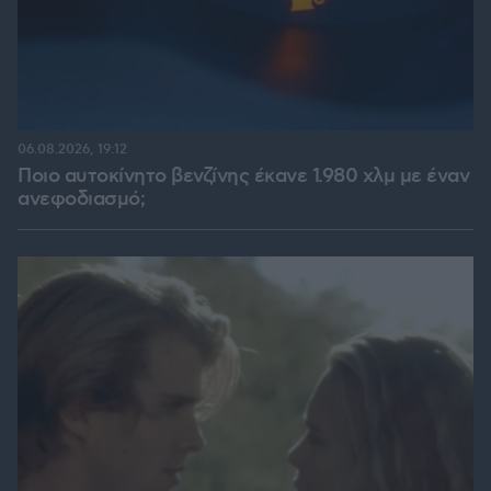
06.08.2026, 19:12
Ποιο αυτοκίνητο βενζίνης έκανε 1.980 χλμ με έναν
ανεφοδιασμό;