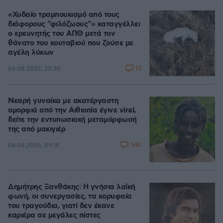
«Χυδαίο τραμπουκισμό από τους
διάφορους "φιλόζωους"» καταγγέλλει
ο ερευνητής του ΑΠΘ μετά τον
θάνατο του κουταβιού που ζούσε με
αγέλη λύκων
13
06.08.2026, 20:30
Νεαρή γυναίκα με ακατέργαστη
ομορφιά από την Αιθιοπία έγινε viral,
δείτε την εντυπωσιακή μεταμόρφωσή
της από μακιγιέρ
340
06.08.2026, 09:18
Δημήτρης Ξανθάκης: Η γνήσια λαϊκή
φωνή, οι συνεργασίες, τα κορυφαία
του τραγούδια, γιατί δεν έκανε
καριέρα σε μεγάλες πίστες