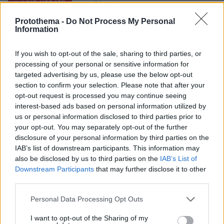
LIVE UPDATE
πριν 5 λεπτά
ΠΑΟΚ - Άντερλεχτ 0-1 (ημίχρονο): Οι Βέλγοι
Protothema -
Do Not Process My Personal
«πάγωσαν» την Τούμπα στα 17 δευτερόλεπτα, έχασε
Information
πριν 8 λεπτά
If you wish to opt-out of the sale, sharing to third parties, or
Για πάντα στη Ρεάλ Μαδρίτης ο Βινίσιους: Yπέγραψε
processing of your personal or sensitive information for
νέο συμβόλαιο έως το 2032 ο Βραζιλιάνος
targeted advertising by us, please use the below opt-out
section to confirm your selection. Please note that after your
πριν 11 λεπτά
opt-out request is processed you may continue seeing
Σφουγγάτο: 8 τρόποι να το φτιάξουμε – Από το πιο
interest-based ads based on personal information utilized by
απλό μέχρι το πιο πλούσιο
us or personal information disclosed to third parties prior to
πριν 11 λεπτά
your opt-out. You may separately opt-out of the further
Ποιες είναι οι ομοιότητες και οι διαφορές ανάμεσα στις
disclosure of your personal information by third parties on the
μέλισσες και τις σφήκες
IAB’s list of downstream participants. This information may
also be disclosed by us to third parties on the
IAB’s List of
πριν 17 λεπτά
Σαλάχ: Αποθεώθηκε από 25.000 φίλους της
Downstream Participants
that may further disclose it to other
Τραμπζονσπόρ στο «Papara Park», βίντεο και
third parties.
φωτογραφίες
Please note that this website/app uses one or more Google
Personal Data Processing Opt Outs
πριν 18 λεπτά
services and may gather and store information including but
Πώς έγινε η τραγωδία με την νεκρή μητέρα στα Μάλια:
not limited to your visit or usage behaviour. You may click to
I want to opt-out of the Sharing of my