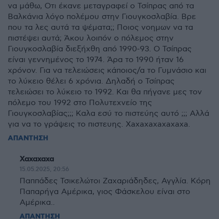
να μάθω, Οτι έκανε μεταγραφεί ο Τσίπρας από τα
Βαλκάνια λόγο πολέμου στην Γιουγκοσλαβία. Βρε
που τα λες αυτά τα ψέματα;; Ποιος νοημων να τα
πιστέψει αυτά; Άκου λοιπόν ο πόλεμος στην
Γιουγκοσλαβία διεξήχθη από 1990-93. Ο Τσίπρας
είναι γεννημένος το 1974. Άρα το 1990 ήταν 16
χρόνον. Για να τελειώσεις κάποιος/α το Γυμνάσιο και
το λύκειο θέλει 6 χρόνια. Δηλαδή ο Τσίπρας
τελειώσει το λύκειο το 1992. Και θα πήγανε μες τον
πόλεμο του 1992 στο Πολυτεχνείο της
Γιουγκοσλαβίας;;; Καλα εσύ το πιστεύης αυτό ;;; Αλλά
για να το γράψεις το πιστευης. Xaxaxaxaxaxaxa.
ΑΠΑΝΤΗΣΗ
Χαχαχαχα
15.05.2025, 20:56
Παππάδες Τσικελώτοι Ζαχαριάδηδες, Αγγλία. Κόρη
Παπαρήγα Αμέρικα, γιος Φάσκελου είναι στο
Αμέρικα..
ΑΠΑΝΤΗΣΗ