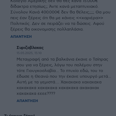
Κολέγιο Αμερικής δεν θα θες κανά 15.000€
δίδακτρα ετησίως;; Άντε κανά μεταπτυχιακό.
Σύνολον Κανά 400.000€ δεν θα θέλεις;;;;; Θα μου
πεις έαν ξέρεις ότι θα με κάνεις <<καριέρα>>
Πολιτικός. Δεν σε πειράζει να τα δώσεις. Αφού
ξέρεις θα οικονομισης πολλαπλάσια.
ΑΠΑΝΤΗΣΗ
Συριζοβλακας
15.05.2025, 15:10
Μεταγραφή από τα βαλκάνια έκανε ο Τσίπρας
σου για να ξέρεις, λόγω του πολέμου στην
τότε Γιουγκοσλαβία... Το πτυχίο εδώ, του το
έδωσε η Θεανώ που την έκανε υπουργό μετά...
Αυτή με τα γεμιστά.... Χαχαχαχα χαχαχαχα
χαχαχαχα χαχαχαχα χαχαχαχα αχαχαχαχ
χαχαχαχα εεεε????
ΑΠΑΝΤΗΣΗ