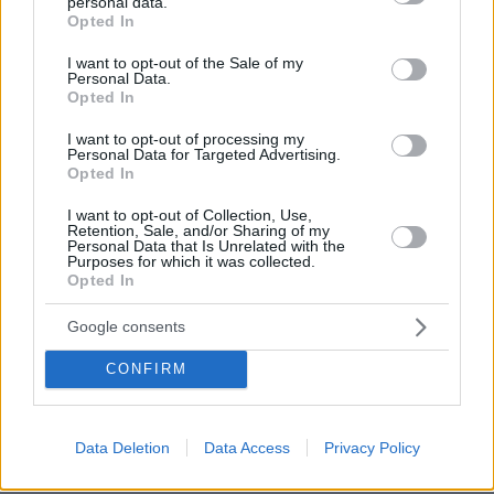
Βούτηξε για να βοηθήσει τη φίλη της και πνίγηκε, τα
personal data.
grant or deny consent to Google and its third-party tags to
Opted In
παιδιά φώναζαν για βοήθεια
use your data for below specified purposes in below Google
consent section.
πριν 21 λεπτά
I want to opt-out of the Sale of my
Personal Data.
5 συναρπαστικά εστιατόρια στο Παρίσι
Opted In
πριν 21 λεπτά
Ο αδερφός της Αντζελίνα Τζολί αποκάλυψε ότι είναι
I want to opt-out of processing my
Personal Data for Targeted Advertising.
γκέι: Κουράστηκα να κρύβομαι, δήλωσε
Opted In
πριν 25 λεπτά
I want to opt-out of Collection, Use,
Αποχωρούν ακόμη δύο στελέχη από το κόμμα της
Retention, Sale, and/or Sharing of my
Καρυστιανού, καταγγέλλουν έλλειψη διαλόγου
Personal Data that Is Unrelated with the
Purposes for which it was collected.
πριν 27 λεπτά
Opted In
Συνελήφθησαν ο διευθυντής κι ο τεχνικός ασφαλείας
του ΔΕΔΔΗΕ στην Άρτα για τη φωτιά σε υποσταθμό της
Google consents
ΔΕΗ
CONFIRM
ΔΕΙΤΕ ΟΛΕΣ ΤΙΣ ΕΙΔΗΣΕΙΣ
Data Deletion
Data Access
Privacy Policy