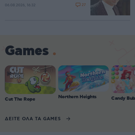
27
06.08.2026, 16:32
Games
Northern Heights
Candy Bub
Cut The Rope
ΔΕΙΤΕ ΟΛΑ ΤΑ GAMES