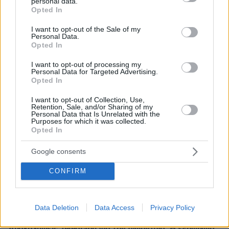
Ειδήσεις
Δημοφιλή
Σχολιασμένα
personal data.
grant or deny consent to Google and its third-party tags to
Opted In
use your data for below specified purposes in below Google
πριν 43 λεπτά
consent section.
I want to opt-out of the Sale of my
Ρωσικά πλήγματα σε Κίεβο και Μπροβαρί: Τρεις νεκροί,
Personal Data.
ανάμεσά τους ένα παιδί
Opted In
08.08.2026, 03:37
I want to opt-out of processing my
Ήττα της Σάκκαρη με 2-0 από την Γκοφ και αποκλεισμός
Personal Data for Targeted Advertising.
Opted In
στο Τορόντο
08.08.2026, 03:31
I want to opt-out of Collection, Use,
Retention, Sale, and/or Sharing of my
Ο Κούτσιας πέτυχε το πρώτο γκολ της φετινής Primeira
Personal Data that Is Unrelated with the
Liga, δείτε το γκολ
Purposes for which it was collected.
Opted In
08.08.2026, 03:00
Ο Τραμπ προσφεύγει στο Ανώτατο Δικαστήριο: «Εθνική
Google consents
ντροπή» το μπλόκο στην αίθουσα χορού του Λευκού
Οίκου
CONFIRM
08.08.2026, 02:28
Ορκίστηκε πρόεδρος της Κολομβίας ο Αμπελάρδο ντε
λα Εσπριέγια, δείτε βίντεο
Data Deletion
Data Access
Privacy Policy
08.08.2026, 01:56
Αποκαλύψεις Telegraph για τον Ινφαντίνο: Η εξαψήφια