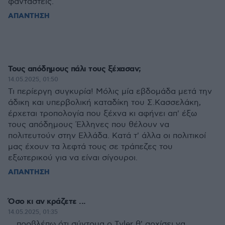
φανταστείς.
ΑΠΑΝΤΗΣΗ
Τους απόδημους πάλι τους ξέχασαν;
14.05.2025, 01:50
Τι περίεργη συγκυρία! Μόλις μία εβδομάδα μετά την
άδικη και υπερβολική καταδίκη του Σ.Κασσελάκη,
έρχεται τροπολογία που ξέχνα κι αφήνει απ' έξω
τους απόδημους Έλληνες που θέλουν να
πολιτευτούν στην Ελλάδα. Κατά τ' άλλα οι πολιτικοί
μας έχουν τα λεφτά τους σε τράπεζες του
εξωτερικού για να είναι σίγουροι.
ΑΠΑΝΤΗΣΗ
Όσο κι αν κράζετε ...
14.05.2025, 01:35
... προβλέπω ότι σύντομα ο Tyler θ' αρχίσει να