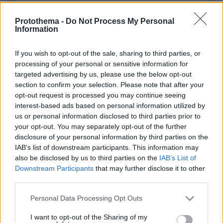
Protothema -
Do Not Process My Personal
Information
If you wish to opt-out of the sale, sharing to third parties, or
processing of your personal or sensitive information for
targeted advertising by us, please use the below opt-out
Απομένουν
2500
χαρακτήρες
section to confirm your selection. Please note that after your
opt-out request is processed you may continue seeing
interest-based ads based on personal information utilized by
us or personal information disclosed to third parties prior to
your opt-out. You may separately opt-out of the further
disclosure of your personal information by third parties on the
IAB’s list of downstream participants. This information may
also be disclosed by us to third parties on the
IAB’s List of
* Υποχρεωτικά πεδία
Downstream Participants
that may further disclose it to other
third parties.
Please note that this website/app uses one or more Google
Personal Data Processing Opt Outs
ΡΟΗ ΕΙΔΗΣΕΩΝ
services and may gather and store information including but
not limited to your visit or usage behaviour. You may click to
I want to opt-out of the Sharing of my