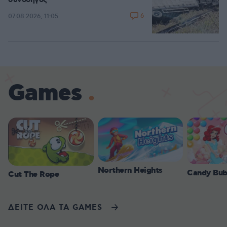
συνοδηγός
6
07.08.2026, 11:05
Games
Northern Heights
Candy Bub
Cut The Rope
ΔΕΙΤΕ ΟΛΑ ΤΑ GAMES