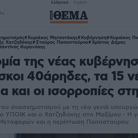
Ελληνικά
English
δα
ηματισμός
Κυριάκος Μητσοτάκης
Κυβέρνηση
Κυριάκος Π
ής Χατζηδάκης
Σταύρος Παπασταύρου
Χρίστος Δήμας
αντίνος Κυρανάκης
μία της νέας κυβέρνησ
σκοι 40άρηδες, τα 15 ν
 και οι ισορροπίες στ
του ανασχηματισμού με τη νέα γενιά υπουργώ
ο ΥΠΟΙΚ και ο Χατζηδάκης στο Μαξίμου - Η γ
Μεταφορών και η περίπτωση Παπασταύρου