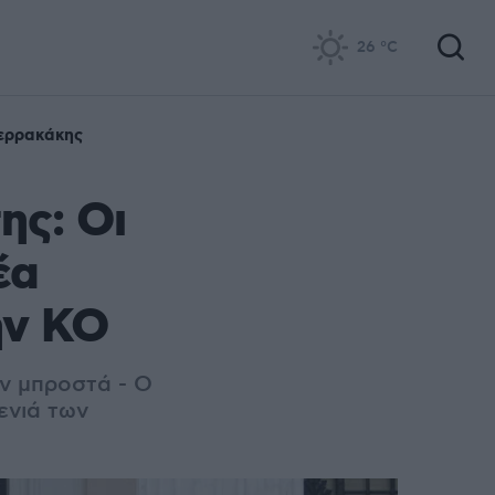
26
°C
ιερρακάκης
ης: Οι
έα
ην ΚΟ
ν μπροστά - Ο
ενιά των