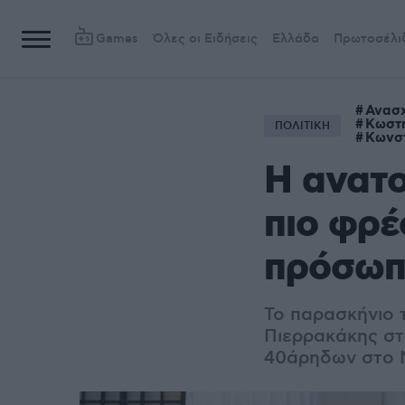
Games
Όλες οι Ειδήσεις
Ελλάδα
Πρωτοσέλι
Ανασχ
Κωστ
ΠΟΛΙΤΙΚΗ
Κωνστ
Η ανατο
πιο φρέ
πρόσωπα
Το παρασκήνιο 
Πιερρακάκης στ
40άρηδων στο 