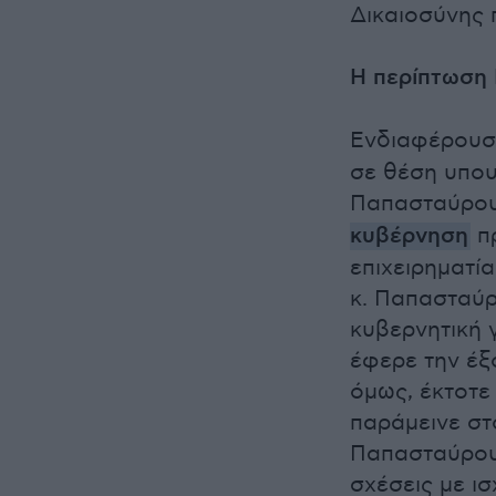
Δικαιοσύνης π
Η περίπτωση
Ενδιαφέρουσα
σε θέση υπου
Παπασταύρο
κυβέρνηση
πρ
επιχειρηματί
κ. Παπασταύρ
κυβερνητική 
έφερε την έξ
όμως, έκτοτε
παράμεινε στ
Παπασταύρου 
σχέσεις με ισ