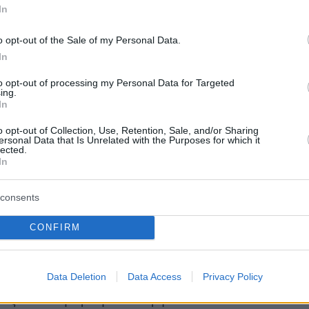
ομικών επιτυχιών της κυβέρνησης με την
In
τα των πολιτών, χωρίς καμία έκπτωση στη
o opt-out of the Sale of my Personal Data.
ή πειθαρχία, ανέλαβε ο επιτυχημένος 42χρον
In
ερρακάκης
του gov.gr και των μη κρατικών
to opt-out of processing my Personal Data for Targeted
ν, ο οποίος θα είναι σε στενή συνεργασία με
ing.
τζηδάκη.
In
o opt-out of Collection, Use, Retention, Sale, and/or Sharing
ersonal Data that Is Unrelated with the Purposes for which it
ατζηδάκης
μετακομίζει στο Μέγαρο Μαξίμου ω
lected.
In
, έχοντας την ευρύτερη ευθύνη συντονισμού
ικού έργου σε στενή συνεργασία με τον έτερο
consents
 Σκέρτσο.
CONFIRM
α λειτουργεί πλέον με νέο τρόπο, ώστε να
 η κακοφωνία και η πολυφωνία σε ορισμένες
Data Deletion
Data Access
Privacy Policy
 στην κατεύθυνση της ενίσχυσης της
ας του κυβερνητικού έργου.