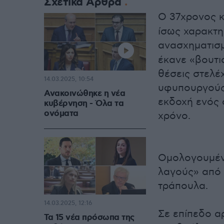
Σχετικά Άρθρα
Ο 37χρονος 
ίσως χαρακτη
ανασχηματισμ
έκανε «βουτι
θέσεις στελέ
14.03.2025, 10:54
υφυπουργούς,
Ανακοινώθηκε η νέα
εκδοχή ενός 
κυβέρνηση - Όλα τα
ονόματα
χρόνο.
Ομολογουμένω
λαγούς» από 
τράπουλα.
14.03.2025, 12:16
Σε επίπεδο α
Τα 15 νέα πρόσωπα της