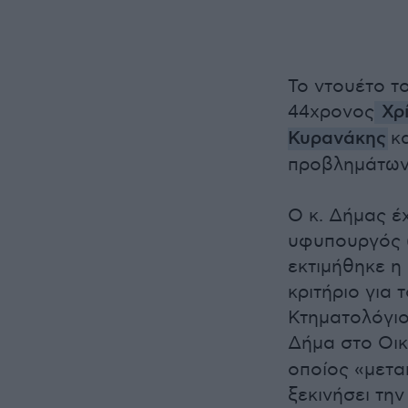
Το ντουέτο τ
44χρονος
Χρ
Κυρανάκης
κα
προβλημάτων 
Ο κ. Δήμας έ
υφυπουργός (
εκτιμήθηκε η
κριτήριο για 
Κτηματολόγιο.
Δήμα στο Οι
οποίος «μετα
ξεκινήσει τη