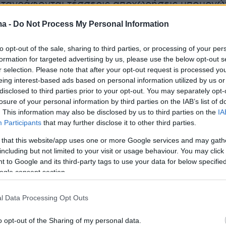
αταγράφονται τέσσερις αποχωρήσεις υπουργώ
ουργών καθώς και
η είσοδος συνολικά 15 νέων
ma -
Do Not Process My Personal Information
ντίστοιχα, από τα
61 μέλη της κυβέρνησης,
ρωθυπουργό,
οι 41 είναι βουλευτές,
όταν στην
to opt-out of the sale, sharing to third parties, or processing of your per
formation for targeted advertising by us, please use the below opt-out s
 σύνθεση, από τους
59
οι
40
κατείχαν έδρανο
r selection. Please note that after your opt-out request is processed y
λιο.
eing interest-based ads based on personal information utilized by us or
disclosed to third parties prior to your opt-out. You may separately opt-
losure of your personal information by third parties on the IAB’s list of
 και σαραντάρηδες
. This information may also be disclosed by us to third parties on the
IA
Participants
that may further disclose it to other third parties.
νιάς» της κυβέρνησης σηματοδοτείται από μια
 that this website/app uses one or more Google services and may gath
πων που καταλαμβάνουν θέσεις υπουργών και
including but not limited to your visit or usage behaviour. You may click 
αι ανήκουν στην κατηγορία των
 to Google and its third-party tags to use your data for below specifi
ogle consent section.
ν ή των τριαντάρηδων.
l Data Processing Opt Outs
ργο της σύνδεσης της οικονομικής πολιτικής κ
o opt-out of the Sharing of my personal data.