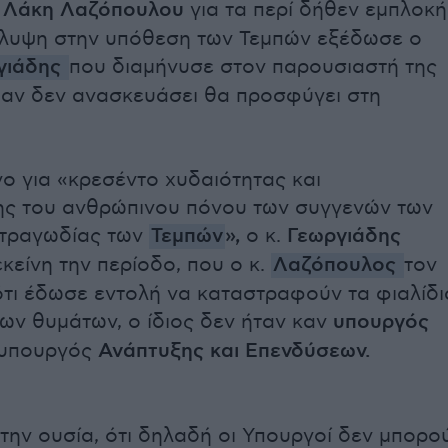
υ
Λάκη Λαζόπουλου
για τα περί δήθεν εμπλοκή
άλυψη στην υπόθεση των Τεμπών εξέδωσε ο
γιάδης
που διαμήνυσε στον παρουσιαστή της
 αν δεν ανασκευάσει θα προσφύγει στη
ο για «κρεσέντο χυδαιότητας και
ης του ανθρώπινου πόνου των συγγενών των
 τραγωδίας των
Τεμπών
»,
ο κ.
Γεωργιάδης
κείνη την περίοδο, που ο κ.
Λαζόπουλος
τον
τι έδωσε εντολή να καταστραφούν τα φιαλίδι
των θυμάτων, ο ίδιος δεν ήταν καν
υπουργός
υπουργός
Ανάπτυξης και Επενδύσεων.
ην ουσία, ότι δηλαδή οι Υπουργοί δεν μπορο