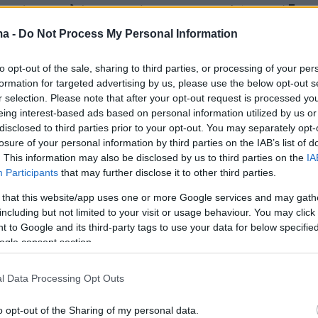
αμμία εντολή σε κανέναν
ανακριτή
(ονομάζετα
εξουσιών): στις 10/04/2023 (όταν και εξεδόθη
ma -
Do Not Process My Personal Information
ριτική εντολή) εγώ δεν ήμουν Υπουργός Υγείας
to opt-out of the sale, sharing to third parties, or processing of your per
ς Ανάπτυξης και Επενδύσεων. Είναι λοιπόν
formation for targeted advertising by us, please use the below opt-out s
φανές ότι ο κ. Λαζόπουλος εις γνώσιν του λέ
r selection. Please note that after your opt-out request is processed y
νέφερε χαρακτηριστικά.
eing interest-based ads based on personal information utilized by us or
disclosed to third parties prior to your opt-out. You may separately opt-
losure of your personal information by third parties on the IAB’s list of
Λάκης Λαζόπουλος, στο
@MegaTvOfficial
, σε άλλο
. This information may also be disclosed by us to third parties on the
IA
το χυδαιότητας και εκμετάλλευσης του ανθρώπινου
Participants
that may further disclose it to other third parties.
συγγενών των θυμάτων της τραγωδίας των Τεμπών,
 that this website/app uses one or more Google services and may gath
ονομαστικά για το εξής:
including but not limited to your visit or usage behaviour. You may click 
ς Υπουργός Υγείας, στις 10/04/2023 «έδωσα εντολ
 to Google and its third-party tags to use your data for below specifi
twitter.com/abwW2rlWlG
ogle consent section.
Γεωργιάδης (@AdonisGeorgiadi)
February 6,
l Data Processing Opt Outs
o opt-out of the Sharing of my personal data.