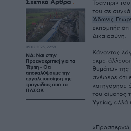
Σχετικά Άρθρα
Τσαντίρι» το
του σε συγκ
Άδωνις Γεωρ
εκπομπής ότι
Δικαιοσύνη.
05.02.2025, 22:58
Κάνοντας λόγ
ΝΔ: Ναι στην
εκμετάλλευσ
Προανακριτική για τα
Τέμπη - Θα
θυμάτων της
αποκαλύψουμε την
ανέφερε ότι ε
εργαλειοποίηση της
τραγωδίας από το
κατηγόρησε ό
ΠΑΣΟΚ
του αίματος 
Υγείας,
αλλά 
«Προσπερνώ τ