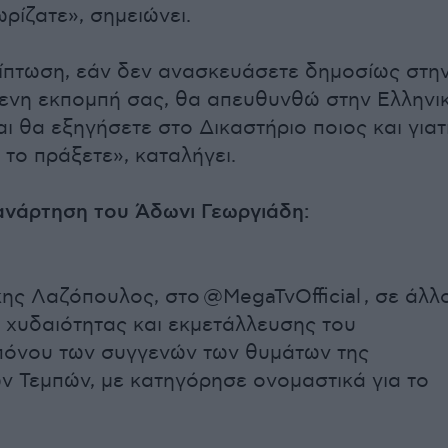
ωρίζατε», σημειώνει.
ίπτωση, εάν δεν ανασκευάσετε δημοσίως στη
ενη εκπομπή σας, θα απευθυνθώ στην Ελληνι
ι θα εξηγήσετε στο Δικαστήριο ποιος και γιατ
 το πράξετε», καταλήγει.
ανάρτηση του Άδωνι Γεωργιάδη:
κης Λαζόπουλος, στο @MegaTvOfficial , σε άλλ
 χυδαιότητας και εκμετάλλευσης του
πόνου των συγγενών των θυμάτων της
ν Τεμπών, με κατηγόρησε ονομαστικά για το