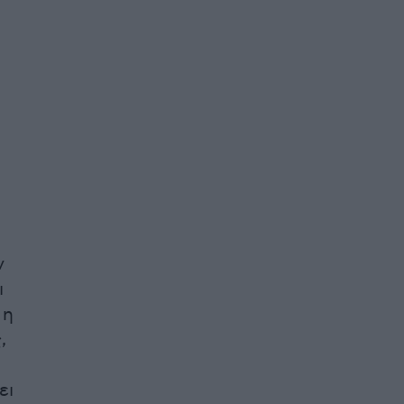
ν
ι
 η
,
ει