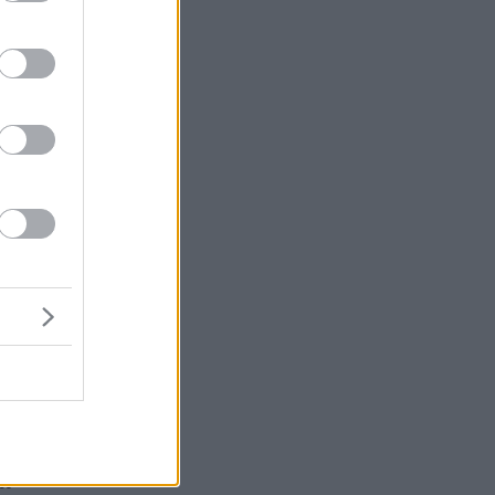
λε
ς
ως
ψω