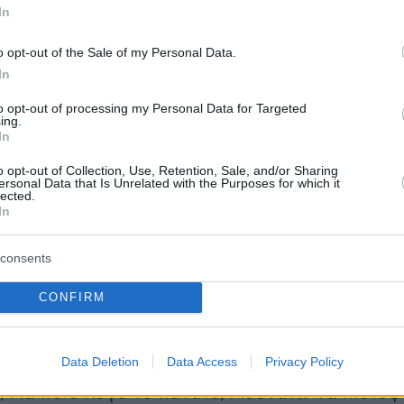
In
δης κατηγόρησε ευθέως τον
Λάκη Λαζόπουλο
o opt-out of the Sale of my Personal Data.
κάνει καμία έρευνα, αλλά εκτελεί συμβόλαιο
In
αρακτήρα. «Καμμία γνώμη δεν έχει και καμμία
to opt-out of processing my Personal Data for Targeted
χει κάνει. Εκτελεί μόνον ένα συμβόλαιο
ing.
In
ου χαρακτήρα μου, με σκοπό να με
ως εμπλεκόμενο στην δήθεν συγκάλυψη και
o opt-out of Collection, Use, Retention, Sale, and/or Sharing
ersonal Data that Is Unrelated with the Purposes for which it
ρωταγωνιστή της», τόνισε.
lected.
In
consents
ν δημοσίως τον κ. Λαζόπουλο, ποιος τον έβα
ριε Λαζόπουλε, εάν τον γνωρίζατε και είπατε ει
CONFIRM
έματα είστε ένας κοινός συκοφάντης, εάν όμ
ατε είστε επικίνδυνος. Διαλέξτε! Ποίου τα
Data Deletion
Data Access
Privacy Policy
ξυπηρετείτε με αυτή σας την συκοφαντία και
; Για ποιο λόγο το κάνατε; Αδυνατώ να πιστέ