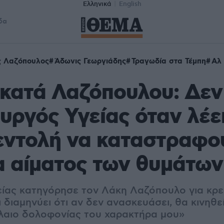
Ελληνικά
English
δα
ς Λαζόπουλος
Άδωνις Γεωργιάδης
Τραγωδία στα Τέμπη
Αλ 
κατά Λαζόπουλου: Δεν
υργός Υγείας όταν λέει
εντολή να καταστραφο
α αίματος των θυμάτων
ίας κατηγόρησε τον Λάκη Λαζόπουλο για κρ
 διαμηνύει ότι αν δεν ανασκευάσει, θα κινηθεί
λαιο δολοφονίας του χαρακτήρα μου»