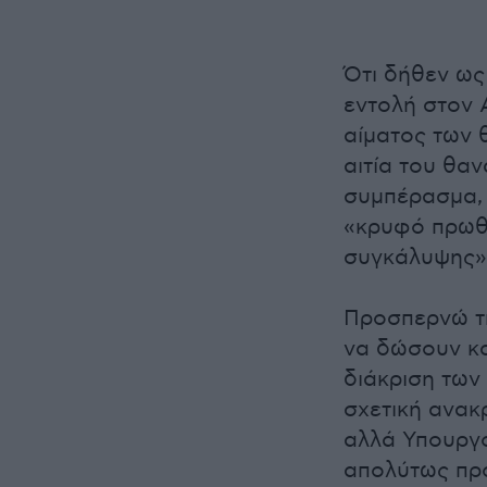
Ότι δήθεν ως
εντολή στον 
αίματος των 
αιτία του θα
συμπέρασμα, 
«κρυφό πρωθ
συγκάλυψης» κ
Προσπερνώ τη
να δώσουν κα
διάκριση των 
σχετική ανακ
αλλά Υπουργό
απολύτως προ