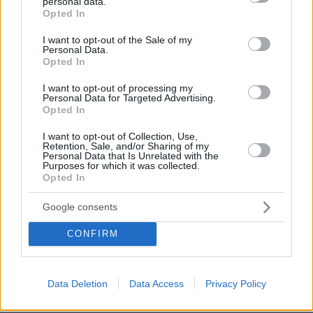
personal data.
grant or deny consent to Google and its third-party tags to
ήταν στον κατάλογο με τους 90 ομιλητές που
Opted In
use your data for below specified purposes in below Google
για να ανέβουν στο βήμα θα έπρεπε η
consent section.
I want to opt-out of the Sale of my
μονοήμερη συνεδρίαση να μετατραπεί σε
Personal Data.
διήμερη.
Opted In
I want to opt-out of processing my
Personal Data for Targeted Advertising.
Opted In
I want to opt-out of Collection, Use,
Retention, Sale, and/or Sharing of my
Personal Data that Is Unrelated with the
Purposes for which it was collected.
Opted In
Google consents
CONFIRM
Data Deletion
Data Access
Privacy Policy