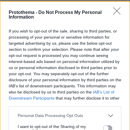
διάθεση για «πόλεμο» περιορίστηκε από την
παραδοχή Ανδρουλάκη ότι η κορυφαία
Protothema -
Do Not Process My Personal
Information
διαδικασία εκλογής ηγεσίας δεν μπορούσε
πλέον να καθυστερήσει. Μάλιστα, στελέχη που
If you wish to opt-out of the sale, sharing to third parties, or
ήδη βρίσκονται στο πλευρό του Χάρη Δούκα
processing of your personal or sensitive information for
και έχουν σηκώσει από την πρώτη στιγμή το
targeted advertising by us, please use the below opt-out
section to confirm your selection. Please note that after your
βάρος της μετεκλογικής επίθεσης προς τον κ.
opt-out request is processed you may continue seeing
Ανδρουλάκη, προτίμησαν να «ακυρώσουν» στη
interest-based ads based on personal information utilized by
συνέχεια μια νέα καταγγελτική εμφάνιση από
us or personal information disclosed to third parties prior to
το βήμα της Κεντρικής Επιτροπής. Ήταν εκεί
your opt-out. You may separately opt-out of the further
disclosure of your personal information by third parties on the
αλλά δεν πήραν τελικά το λόγο, ο Πέτρος
IAB’s list of downstream participants. This information may
Ευθυμίου, ο Κώστας Σκανδαλίδης, ο Οδυσσέας
also be disclosed by us to third parties on the
IAB’s List of
Κωνσταντινόπουλος, η Τόνια Αντωνίου και
Downstream Participants
that may further disclose it to other
άλλοι- ο δε Μανώλης Χριστοδουλάκης
third parties.
αποχώρησε νωρίς «τρέχοντας» στην εκλογική
Please note that this website/app uses one or more Google
Personal Data Processing Opt Outs
του περιφέρεια όπου δινόταν μάχη εναντίον
services and may gather and store information including but
των πύρινων μετώπων. Κάποιοι από αυτούς
not limited to your visit or usage behaviour. You may click to
I want to opt-out of the Sharing of my