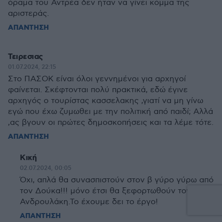
όραμα του Αντρέα δεν ήταν να γίνει κόμμα της
αριστεράς.
ΑΠΑΝΤΗΣΗ
Τειρεσιας
01.07.2024, 22:15
Στο ΠΑΣΟΚ είναι όλοι γεννημένοι για αρχηγοί
φαίνεται. Σκέφτονται πολύ πρακτικά, εδώ έγινε
αρχηγός ο τουρίστας κασσελακης ,γιατί να μη γίνω
εγώ που έχω ζυμωθει με την πολιτική από παιδί; Αλλά
,ας βγουν οι πρώτες δημοσκοπήσεις και τα λέμε τότε.
ΑΠΑΝΤΗΣΗ
Κική
02.07.2024, 00:05
Όχι, απλά θα συνασπιστούν στον β γύρο γύρω από
τον Δούκα!!! μόνο έτσι θα ξεφορτωθούν τον
Ανδρουλάκη.Το έχουμε δει το έργο!
ΑΠΑΝΤΗΣΗ