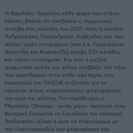
Η Χαριλάου Τρικούπη κάθε φορά που στήνει
κάλπες βλέπει ότι ανεβαίνει η συμμετοχή-
συνέβη στις εκλογές του 2021, όπου η κόντρα
Ανδρουλάκη, Παπανδρέου, Λοβέρδου και των
άλλων τριών υποψηφίων (των κ.κ. Γερουλάνου,
Χρηστίδη και Καστανίδη) έκοψε 270 χιλιάδες
και πλέον «εισιτήρια». Και ενώ η μαζική
συμμετοχή μελών και φίλων ανεβάζει τον πήχη
των προσδοκιών στην κάθε αφετηρία, στο
εσωτερικό του ΠΑΣΟΚ συζητούν για το
«φρένο» στους «περαστικούς» ψηφοφόρους
την ώρα της κάλπης. Για παράδειγμα ο
Μανώλης Όθωνας – κι όχι μόνο- πρότεινε στην
Κεντρική Επιτροπή να ξαναδούν την εκλογική
διαδικασία: «Είναι η ώρα να τελειώνουμε με
την ιλαροτραγωδία των ψηφοφόρων του