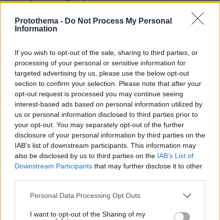
ΣΥΡΙΖΑ στο μονοψήφιο 9%. Μικρή απήχηση
Protothema -
Do Not Process My Personal
έχει το ΠΑΣΟΚ στους ψηφοφόρους από 17 έως
Information
34 ετών, ενώ σημειώνει καλό πέρασμα στις
μεγάλες ηλικίες. Τα δυνατά του σημεία στον
If you wish to opt-out of the sale, sharing to third parties, or
πανελλαδικό Χάρτη είναι η περιφέρεια: στην
processing of your personal or sensitive information for
Κρήτη και δη στο Ηράκλειο και το Λασίθι βγήκε
targeted advertising by us, please use the below opt-out
section to confirm your selection. Please note that after your
πρώτο κόμμα, δεύτερο κόμμα αναδείχθηκε σε
opt-out request is processed you may continue seeing
21 εκλογικές περιφέρειες ανά την Ελλάδα, ενώ
interest-based ads based on personal information utilized by
εκτός από την Αττική και σε άλλα αστικά
us or personal information disclosed to third parties prior to
κέντρα δεν καταφέρνει να αποτρέψει τις
your opt-out. You may separately opt-out of the further
disclosure of your personal information by third parties on the
στάσιμες επιδόσεις.
IAB’s list of downstream participants. This information may
also be disclosed by us to third parties on the
IAB’s List of
Κεντροαριστερά
Downstream Participants
that may further disclose it to other
third parties.
Η μετεκλογική περίοδος «φορτώνει» στη
Please note that this website/app uses one or more Google
Personal Data Processing Opt Outs
Χαριλάου Τρικούπη νέα διλήμματα για τον
services and may gather and store information including but
χειρισμό των κεντροαριστερών προσκλήσεων.
not limited to your visit or usage behaviour. You may click to
I want to opt-out of the Sharing of my