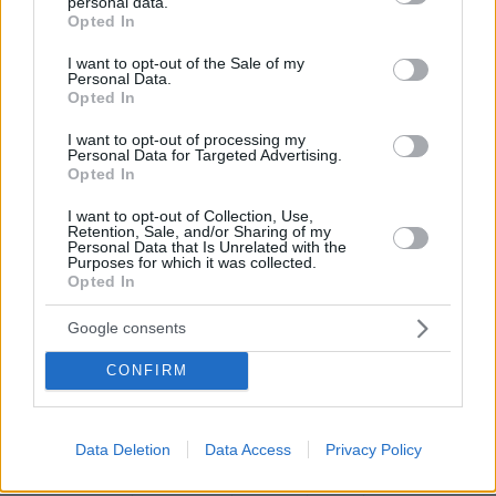
personal data.
grant or deny consent to Google and its third-party tags to
Ο ίδιος ο αρχηγός του ΠΑΣΟΚ δήλωσε μετά
Opted In
use your data for below specified purposes in below Google
την ανακοίνωση των αποτελεσμάτων ότι θα
consent section.
I want to opt-out of the Sale of my
λάβει «όλες τις αναγκαίες πολιτικές
Personal Data.
Opted In
πρωτοβουλίες διαλόγου με τις δημιουργικές
αλλά πάνω από όλα πραγματικές προοδευτικές
I want to opt-out of processing my
Personal Data for Targeted Advertising.
δυνάμεις της κοινωνίας». Οι καλά γνωρίζοντες
Opted In
προβλέπουν ότι δεν πρόκειται να κάνει …βήμα
πριν ξεκαθαρίσει πρώτα το τοπίο στο
I want to opt-out of Collection, Use,
Retention, Sale, and/or Sharing of my
εσωκομματικό πεδίο- ωστόσο είναι στις
Personal Data that Is Unrelated with the
Purposes for which it was collected.
προθέσεις του κ. Ανδρουλάκη να «αιφνιδιάσει»
Opted In
και να φρενάρει έτσι στελέχη από το ΠΑΣΟΚ
Google consents
που φιλοδοξούν να παίξουν πρωταγωνιστικό
ρόλο στις διεργασίες για τη συγκρότηση
CONFIRM
ενιαίου κεντροαριστερού μετώπου. Έχει ήδη –
όπως επιμένει έμπειρο στέλεχος του ΠΑΣΟΚ-
ανοίξει διαύλους επικοινωνίας με τη Νέα
Data Deletion
Data Access
Privacy Policy
Αριστερά, που παρά τη μεγάλη της ήττα στις