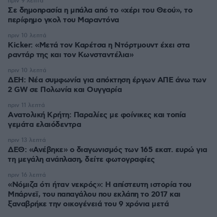
πριν 9 λεπτά
Σε δημοπρασία η μπάλα από το «χέρι του Θεού», το
περίφημο γκολ του Μαραντόνα
πριν 10 λεπτά
Kicker: «Μετά τον Καρέτσα η Ντόρτμουντ έχει στα
ραντάρ της και τον Κωνσταντέλια»
πριν 10 λεπτά
ΔΕΗ: Νέα συμφωνία για απόκτηση έργων ΑΠΕ άνω των
2 GW σε Πολωνία και Ουγγαρία
πριν 11 λεπτά
Aνατολική Κρήτη: Παραλίες με φοίνικες και τοπία
γεμάτα ελαιόδεντρα
πριν 13 λεπτά
ΔΕΘ: «Ανέβηκε» ο διαγωνισμός των 165 εκατ. ευρώ για
τη μεγάλη ανάπλαση, δείτε φωτογραφίες
πριν 16 λεπτά
«Νόμιζα ότι ήταν νεκρός»: Η απίστευτη ιστορία του
Μπάρνεϊ, του παπαγάλου που εκλάπη το 2017 και
ξαναβρήκε την οικογένειά του 9 χρόνια μετά