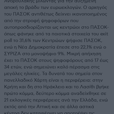
Ανδρουλάκης μιλώντας για την αυξημένη
αποχή το βράδυ των ευρωεκλογών. Ο αρχηγός
του ΠΑΣΟΚ αντιθέτως δείχνει ικανοποιημένος
από την στροφή ψηφοφόρων που
αυτοπροσδιορίζονται ως κεντρώοι στο ΠΑΣΟΚ-
όπως φάνηκε από τα ποιοτικά στοιχεία του exit
poll το 31,6% των Κεντρώων ψήφισε ΠΑΣΟΚ,
ενώ η Νέα Δημοκρατία έπεσε στο 22,1% ενώ ο
ΣΥΡΙΖΑ στο μονοψήφιο 9%. Μικρή απήχηση
έχει το ΠΑΣΟΚ στους ψηφοφόρους από 17 έως
34 ετών, ενώ σημειώνει καλό πέρασμα στις
μεγάλες ηλικίες. Τα δυνατά του σημεία στον
πανελλαδικό Χάρτη είναι η περιφέρεια: στην
Κρήτη και δη στο Ηράκλειο και το Λασίθι βγήκε
πρώτο κόμμα, δεύτερο κόμμα αναδείχθηκε σε
21 εκλογικές περιφέρειες ανά την Ελλάδα, ενώ
εκτός από την Αττική και σε άλλα αστικά
κέντρα δεν καταφέρνει να αποτρέψει τις