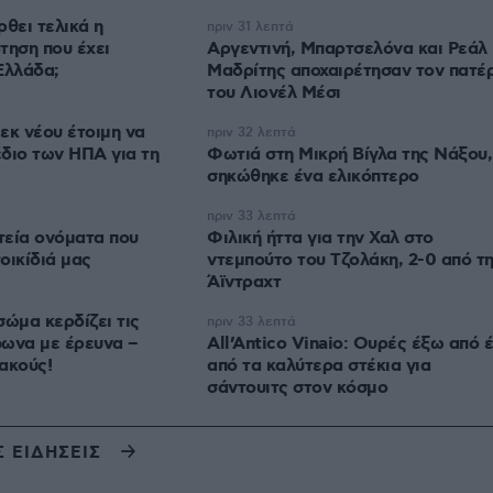
ρθει τελικά η
πριν 31 λεπτά
τηση που έχει
Αργεντινή, Μπαρτσελόνα και Ρεάλ
Ελλάδα;
Μαδρίτης αποχαιρέτησαν τον πατέ
του Λιονέλ Μέσι
εκ νέου έτοιμη να
πριν 32 λεπτά
διο των ΗΠΑ για τη
Φωτιά στη Μικρή Βίγλα της Νάξου,
σηκώθηκε ένα ελικόπτερο
πριν 33 λεπτά
στεία ονόματα που
Φιλική ήττα για την Χαλ στο
οικίδιά μας
ντεμπούτο του Τζολάκη, 2-0 από τ
Άϊντραχτ
σώμα κερδίζει τις
πριν 33 λεπτά
φωνα με έρευνα –
All’Antico Vinaio: Ουρές έξω από 
ιακούς!
από τα καλύτερα στέκια για
σάντουιτς στον κόσμο
Σ ΕΙΔΗΣΕΙΣ