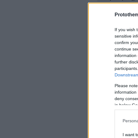
Τραϊάνα Αναν
Protothe
εμπειρία για
If you wish 
sensitive in
Μητροπολίτης
confirm you
continue se
απαράδεκτος 
information 
προτροπή το
further disc
participants
Downstream 
Scorpios Bar
το μαγαζί, τ
Please note
information 
deny consent
in below Go
Persona
I want t