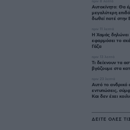
πριν 8 λεπτά
Αυτοκίνητο: Θα έ
μεγαλύτερη επιδό
δωθεί ποτέ στην 
πριν 11 λεπτά
Η Χαμάς δηλώνει 
εφαρμόσει το σχέ
Γάζα
πριν 13 λεπτά
Τι δείχνουν τα α
βγάζουμε στα κατ
πριν 23 λεπτά
Αυτό το ανδρικό 
εντυπώσεις, σύμ
Και δεν έχει κοιλ
ΔΕΙΤΕ ΟΛΕΣ ΤΙ