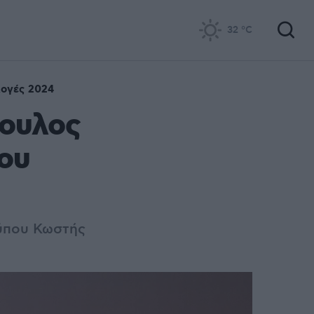
32
°C
ογές 2024
πουλος
ου
Τύπου Κωστής