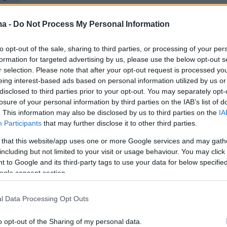
ία για Δημήτρη Κόκοτα: Ήταν μια σοκαριστική
ma -
Do Not Process My Personal Information
 μένα, μου πήρε καιρό να το ξεπεράσω
to opt-out of the sale, sharing to third parties, or processing of your per
formation for targeted advertising by us, please use the below opt-out s
 Δημητριάδος Ιγνάτιος: Προκλητικός και
r selection. Please note that after your opt-out request is processed y
eing interest-based ads based on personal information utilized by us or
ο Βελόπουλος, δεν θα έχει απήχηση η
disclosed to third parties prior to your opt-out. You may separately opt-
υ
losure of your personal information by third parties on the IAB’s list of
. This information may also be disclosed by us to third parties on the
IA
Participants
that may further disclose it to other third parties.
: Τα κορίτσια του μπαρ σε κοινή συνέντευξη γι
ον τσακωμό τους και τους μαμάκηδες Έλληνες
 that this website/app uses one or more Google services and may gath
including but not limited to your visit or usage behaviour. You may click 
 to Google and its third-party tags to use your data for below specifi
ogle consent section.
l Data Processing Opt Outs
o opt-out of the Sharing of my personal data.