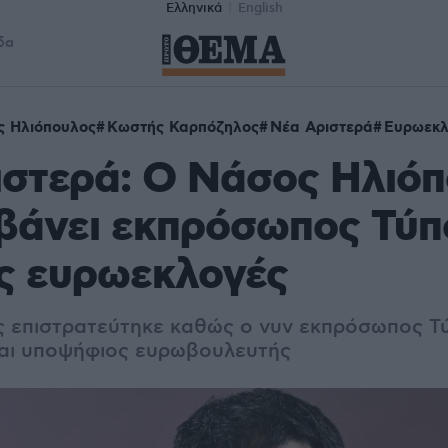
Ελληνικά
English
δα
 Ηλιόπουλος
Κωστής Καρπόζηλος
Νέα Αριστερά
Ευρωεκλ
ιστερά: Ο Νάσος Ηλιό
βάνει εκπρόσωπος Τύπ
ις ευρωεκλογές
ς επιστρατεύτηκε καθώς ο νυν εκπρόσωπος 
ναι υποψήφιος ευρωβουλευτής