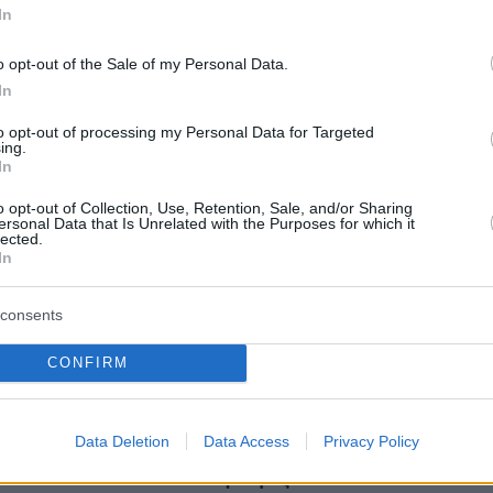
In
o opt-out of the Sale of my Personal Data.
protothema.gr στο Google News
ο
και μάθετε πρώτοι όλες
In
to opt-out of processing my Personal Data for Targeted
ing.
Ειδήσεις
ελευταίες
από την Ελλάδα και τον Κόσμο, τη στιγ
In
Protothema.gr
 στο
o opt-out of Collection, Use, Retention, Sale, and/or Sharing
ersonal Data that Is Unrelated with the Purposes for which it
lected.
In
consents
Ειδήσεις
Δημοφιλή
Σχολιασμ
ΣΕΩΝ
CONFIRM
πριν 31 λεπτά
ρο: Πνίγηκε
Κλείνει τα μεσάνυχτα ο λόφος
α beach bar, βούτηξε
Φινόπουλου στην Αθήνα λόγω
Data Deletion
Data Access
Privacy Policy
 τον σώσει
αυξημένου κινδύνου εκδήλωσης
πυρκαγιάς