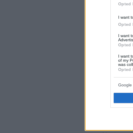
Opted 
I want t
Ακολουθήστε τ
Opted 
τις ειδήσεις
I want 
Advertis
Δείτε όλες τις τ
Opted 
που συμβαίνουν,
I want t
of my P
was col
Opted 
Google 
ΡΟΗ ΕΙΔΗ
πριν 7 λεπτά
Τραγωδία στην Πά
4χρονος σε πισίν
ο μπάρμαν για να