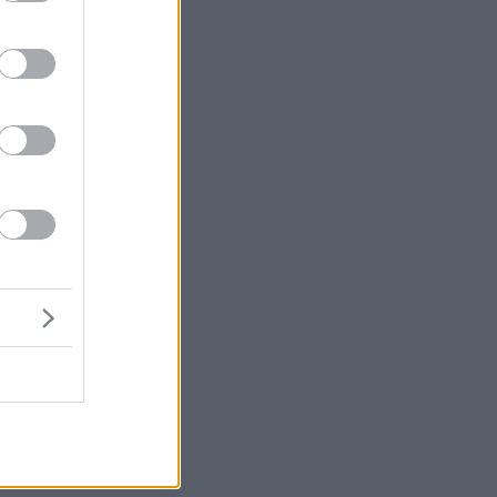
μή
ένα