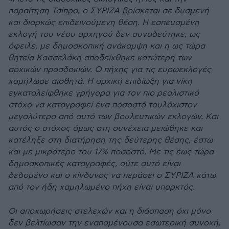
παραίτηση Τσίπρα, ο ΣΥΡΙΖΑ βρίσκεται σε δυσµενή
και διαρκώς επιδεινούµενη θέση. Η εσπευσµένη
εκλογή του νέου αρχηγού δεν συνοδεύτηκε, ως
όφειλε, µε δηµοσκοπική ανάκαµψη και η ως τώρα
θητεία Κασσελάκη αποδείχθηκε κατώτερη των
αρχικών προσδοκιών. Ο πήχης για τις ευρωεκλογές
χαµήλωσε αισθητά. Η αρχική επιδίωξη για νίκη
εγκαταλείφθηκε γρήγορα για τον πιο ρεαλιστικό
στόχο να καταγραφεί ένα ποσοστό τουλάχιστον
µεγαλύτερο από αυτό των βουλευτικών εκλογών. Και
αυτός ο στόχος όµως στη συνέχεια µειώθηκε και
κατέληξε στη διατήρηση της δεύτερης θέσης, έστω
και µε µικρότερο του 17% ποσοστό. Με τις έως τώρα
δηµοσκοπικές καταγραφές, ούτε αυτό είναι
δεδοµένο και ο κίνδυνος να περάσει ο ΣΥΡΙΖΑ κάτω
από τον ήδη χαµηλωµένο πήχη είναι υπαρκτός.
Οι αποχωρήσεις στελεχών και η διάσπαση όχι µόνο
δεν βελτίωσαν την εναποµένουσα εσωτερική συνοχή,