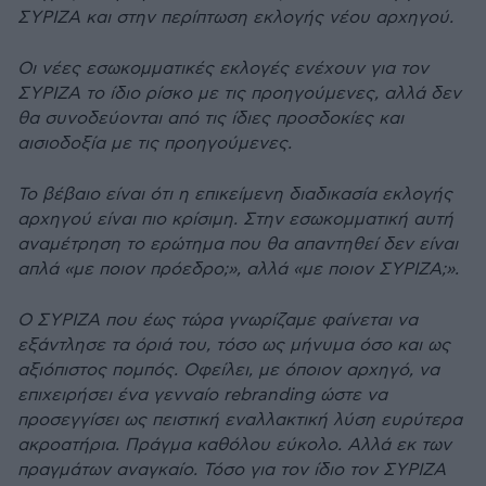
ΣΥΡΙΖΑ και στην περίπτωση εκλογής νέου αρχηγού.
Οι νέες εσωκοµµατικές εκλογές ενέχουν για τον
ΣΥΡΙΖΑ το ίδιο ρίσκο µε τις προηγούµενες, αλλά δεν
θα συνοδεύονται από τις ίδιες προσδοκίες και
αισιοδοξία µε τις προηγούµενες.
Το βέβαιο είναι ότι η επικείµενη διαδικασία εκλογής
αρχηγού είναι πιο κρίσιµη. Στην εσωκοµµατική αυτή
αναµέτρηση το ερώτηµα που θα απαντηθεί δεν είναι
απλά «µε ποιον πρόεδρο;», αλλά «µε ποιον ΣΥΡΙΖΑ;».
Ο ΣΥΡΙΖΑ που έως τώρα γνωρίζαµε φαίνεται να
εξάντλησε τα όριά του, τόσο ως µήνυµα όσο και ως
αξιόπιστος ποµπός. Οφείλει, µε όποιον αρχηγό, να
επιχειρήσει ένα γενναίο rebranding ώστε να
προσεγγίσει ως πειστική εναλλακτική λύση ευρύτερα
ακροατήρια. Πράγµα καθόλου εύκολο. Αλλά εκ των
πραγµάτων αναγκαίο. Τόσο για τον ίδιο τον ΣΥΡΙΖΑ