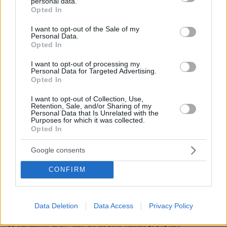
personal data.
grant or deny consent to Google and its third-party tags to
Opted In
use your data for below specified purposes in below Google
consent section.
I want to opt-out of the Sale of my
Personal Data.
Opted In
I want to opt-out of processing my
Personal Data for Targeted Advertising.
26.02.2024, 08:59
Opted In
Λαβωμένος ο Κασσελάκης, ηττημένος ο Τσίπρας μετά το
συνέδριο - Διχασμένος ο ΣΥΡΙΖΑ προς τις ευρωεκλογές
I want to opt-out of Collection, Use,
Retention, Sale, and/or Sharing of my
Personal Data that Is Unrelated with the
Purposes for which it was collected.
Opted In
ΡΟΗ ΕΙΔΗΣΕΩΝ
Google consents
Ειδήσεις
Δημοφιλή
Σχολιασμένα
CONFIRM
πριν 7 λεπτά
Σχεδόν 100 νεκροί από τις πλημμύρες στη
βορειοανατολική Ινδία
Data Deletion
Data Access
Privacy Policy
πριν 7 λεπτά