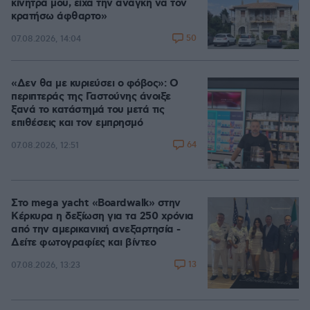
κίνητρά μου, είχα την ανάγκη να τον
κρατήσω άφθαρτο»
50
07.08.2026, 14:04
«Δεν θα με κυριεύσει ο φόβος»: Ο
περιπτεράς της Γαστούνης άνοιξε
ξανά το κατάστημά του μετά τις
επιθέσεις και τον εμπρησμό
64
07.08.2026, 12:51
Στο mega yacht «Boardwalk» στην
Κέρκυρα η δεξίωση για τα 250 χρόνια
από την αμερικανική ανεξαρτησία -
Δείτε φωτογραφίες και βίντεο
13
07.08.2026, 13:23