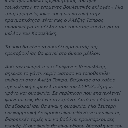
κάθε προσπάθεια αµφισβήτησής του πριν
τουλάχιστον τις επόµενες βουλευτικές εκλογές». Μια
τρίτη ερµηνεία, ίσως και η πιο κοντινή στην
πραγµατικότητα, είναι πως ο Αλέξης Τσίπρας
ανησυχεί για το µέλλον του κόµµατος και όχι για το
µέλλον του Κασσελάκη.
Το ποιο θα είναι το αποτέλεσµα αυτής της
πρωτοβουλίας θα φανεί στο άµεσο µέλλον.
Από την πλευρά του ο Στέφανος Κασσελάκης
σήκωσε το γάντι, χωρίς ωστόσο να τοποθετηθεί
απέναντι στον Αλέξη Τσίπρα. Βάζοντας στο κάδρο
την πολιτική νοµενκλατούρα του ΣΥΡΙΖΑ, ζήτησε
χρόνο και οµοψυχία. Σε περίπτωση που επανεκλεγεί
φαίνεται πως θα έχει τον χρόνο. Αυτό που δύσκολα
θα εξασφαλίσει θα είναι η οµοψυχία. Μια δεύτερη
εσωκοµµατική δοκιµασία είναι πιθανό να εντείνει τις
διαιρετικές τοµές και να βαθύνει προϋπάρχουσες
πληγές. Η οµοψυχία θα είναι εξίσου δύσκολη για τον