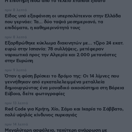
Η επιστήμη πίσω από το τέλειο χταπόδι ξιδάτο
πριν 8 λεπτά
Είδος υπό εξαφάνιση οι υπερπολύτεκνοι στην Ελλάδα
που γερνάει: Τα... δύο ταψιά μεσημεριανό, τα
επιδόματα, η καθημερινότητά τους
πριν 8 λεπτά
Εξαρθρώθηκε κύκλωμα διακινητών με... τζίρο 24 εκατ.
ευρώ στην Ισπανία: 78 συλλήψεις, μετέφεραν
ναρκωτικά προς την Αλγερία και 2.000 μετανάστες
στην Ευρώπη
πριν 9 λεπτά
Όταν η φύση βρίσκει το δρόμο της: Οι 14 λίμνες που
γεννήθηκαν από εγκαταλελειμμένα μεταλλεία
δημιουργώντας ένα μοναδικό οικοσύστημα στη Βόρεια
Εύβοια, δείτε φωτογραφίες
πριν 13 λεπτά
Red Code για Κρήτη, Χίο, Σάμο και Ικαρία το Σάββατο,
πολύ υψηλός κίνδυνος πυρκαγιάς
πριν 14 λεπτά
Μεγαλύτερη ασφάλεια, ταχύτερη ανάρρωση με