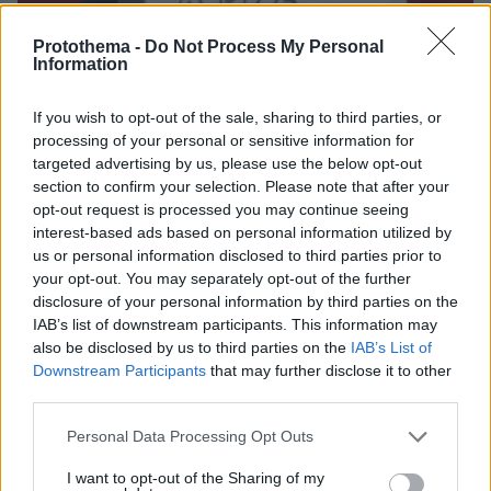
Protothema -
Do Not Process My Personal
Information
26.02.2024, 10:23
Κασσελάκης στην ΕΦΣΥΝ μετά το Συνέδριο: Χρειαζόμαστε
ένα κόμμα μακριά και πέρα από παιχνίδια συσχετισμών και
If you wish to opt-out of the sale, sharing to third parties, or
ισορροπιών
processing of your personal or sensitive information for
targeted advertising by us, please use the below opt-out
section to confirm your selection. Please note that after your
opt-out request is processed you may continue seeing
interest-based ads based on personal information utilized by
us or personal information disclosed to third parties prior to
your opt-out. You may separately opt-out of the further
disclosure of your personal information by third parties on the
IAB’s list of downstream participants. This information may
also be disclosed by us to third parties on the
IAB’s List of
Downstream Participants
that may further disclose it to other
third parties.
Please note that this website/app uses one or more Google
Personal Data Processing Opt Outs
services and may gather and store information including but
not limited to your visit or usage behaviour. You may click to
I want to opt-out of the Sharing of my