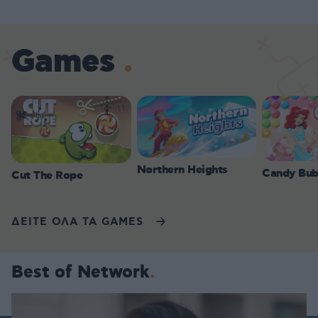
Games
Northern Heights
Candy Bub
Cut The Rope
ΔΕΙΤΕ ΟΛΑ ΤΑ GAMES
Best of Network