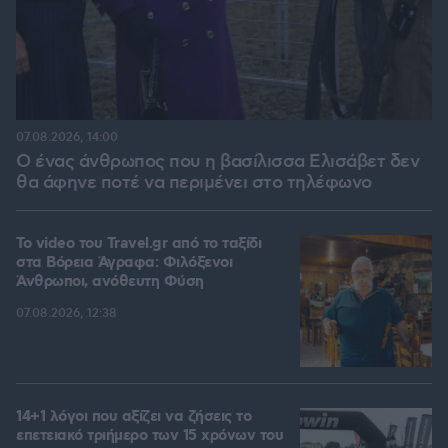
07.08.2026, 14:00
Ο ένας άνθρωπος που η βασίλισσα Ελισάβετ δεν
θα άφηνε ποτέ να περιμένει στο τηλέφωνο
To video του Travel.gr από το ταξίδι
στα Βόρεια Άγραφα: Φιλόξενοι
Άνθρωποι, ανόθευτη Φύση
07.08.2026, 12:38
14+1 λόγοι που αξίζει να ζήσεις το
επετειακό τριήμερο των 15 χρόνων του