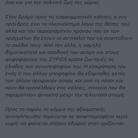
όσο και για την πολιτική ζωή της χώρας.
Στον δρόµο προς τις εσωκοµµατικές κάλπες, ο νυν
πρόεδρος έχει το πλεονέκτηµα λόγω της θέσης του
αλλά και του περιορισµένου χρόνου που εκ των
πραγµάτων θα έχουν οι αντίπαλοί του να αναπτύξουν
το σχέδιό τους. Από την άλλη, η χαµηλή
δηµοτικότητα και αποδοχή του ακόµη και στους
ψηφοφόρους του ΣΥΡΙΖΑ κρατά ζωντανές τις
ελπίδες των συνυποψηφίων του. Η επικράτηση του
ενός ή του άλλου υποψηφίου θα εξαρτηθεί, εκτός
των άλλων προφανών αιτιών, και από το πόσοι και
ποιοι θα προσέλθουν στις κάλπες, στοιχεία που θα
παραµείνουν άγνωστα µέχρι την τελευταία στιγµή.
Προς το παρόν, το κόµµα της αξιωµατικής
αντιπολίτευσης πορεύεται σε αχαρτογράφητα νερά,
χωρίς να φαίνεται στέρεο έδαφος στον ορίζοντα».