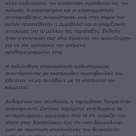
αλλά επιδείνωσαν την κατάσταση πυροδοτώντας την
πόλωση. Η εσωστρέφεια και οι εσωκοµµατικές
αντιπαραθέσεις συνεχίστηκαν, ενώ στην πικρία των
µελών προστέθηκαν η αµφιβολία και οι υπαρξιακές
ανησυχίες για το µέλλον της παράταξης. Εκδηλη
ήταν η εντύπωση πως όλοι έψαχναν τον «µουτζούρη»
για να του χρεώσουν την επόµενη
προδιαγεγραµµένη ήττα.
Η πολυπόθητη επανεκκίνηση καθυστερούσε,
σκοντάφτοντας σε εκατέρωθεν πρωτοβουλίες που
έδειχναν να µη συνάδουν µε τη νοοτροπία του
κόµµατος.
∆εδοµένων των συνθηκών, η παρέµβαση Τσίπρα ήταν
αναπόφευκτη. Ωστόσο, παρέµεινε εκτεθειµένη σε
αντικρουόµενες ερµηνείες. Από το ότι «γυρίζει την
πλάτη στον Κασσελάκη» έως ότι «τον διευκολύνει,
γιατί σε περίπτωση επανεκλογής του δυσκολεύει