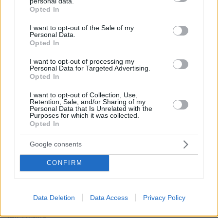
personal data.
grant or deny consent to Google and its third-party tags to
φετινό καλοκαίρι – Από τα ηχεία με μουσική μέχρι… την
Opted In
ούρηση στη θάλασσα
use your data for below specified purposes in below Google
consent section.
I want to opt-out of the Sale of my
πριν 5 λεπτά
Personal Data.
Απίστευτη σπατάλη φαρμάκων στην Αγγλία: Σε έναν
Opted In
χρόνο κατέληξαν στα σκουπίδια φάρμακα που θα
γέμιζαν 75 πισίνες
I want to opt-out of processing my
Personal Data for Targeted Advertising.
πριν 6 λεπτά
Opted In
ΕΛΑΣ για το περιστατικό στην Κρήτη με τον τουρίστα:
Δεν προκύπτει προσέγγιση ανήλικης έναντι αμοιβής
I want to opt-out of Collection, Use,
Retention, Sale, and/or Sharing of my
Personal Data that Is Unrelated with the
πριν 7 λεπτά
Purposes for which it was collected.
Ο Ολυμπιακός έχει μπει δυνατά για Σκίρι αλλά η
Opted In
Σεβίλλη έχει το προβάδισμα
Google consents
πριν 13 λεπτά
Οι διακοπές της Δούκισσας Νομικού στην Πολυνησία με
CONFIRM
τα παιδιά της
πριν 13 λεπτά
Γιατί η θωρακισμένη BMW δεν κατάφερε να
Data Deletion
Data Access
Privacy Policy
προστατεύσει τον Ζαμπούνη από τις σφαίρες
πριν 14 λεπτά