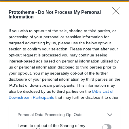
Απομένουν
2500
χαρακτήρες
Protothema -
Do Not Process My Personal
Information
If you wish to opt-out of the sale, sharing to third parties, or
processing of your personal or sensitive information for
targeted advertising by us, please use the below opt-out
section to confirm your selection. Please note that after your
opt-out request is processed you may continue seeing
* Υποχρεωτικά πεδία
interest-based ads based on personal information utilized by
us or personal information disclosed to third parties prior to
your opt-out. You may separately opt-out of the further
disclosure of your personal information by third parties on the
ΡΟΗ ΕΙΔΗΣΕΩΝ
IAB’s list of downstream participants. This information may
also be disclosed by us to third parties on the
IAB’s List of
Ειδήσεις
Δημοφιλή
Σχολιασμένα
Downstream Participants
that may further disclose it to other
third parties.
πριν 4 λεπτά
4 τρόφιμα που πρέπει να πετάξετε από το ψυγείο σας
Please note that this website/app uses one or more Google
Personal Data Processing Opt Outs
services and may gather and store information including but
πριν 4 λεπτά
not limited to your visit or usage behaviour. You may click to
I want to opt-out of the Sharing of my
Οι κανόνες που ισχύουν στις παραλίες της Ευρώπης το