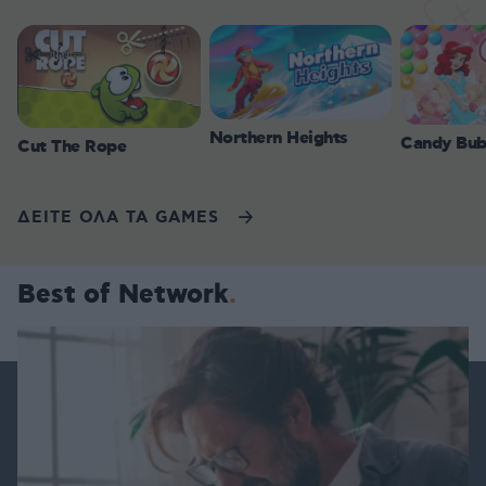
Northern Heights
Candy Bub
Cut The Rope
ΔΕΙΤΕ ΟΛΑ ΤΑ GAMES
Best of Network