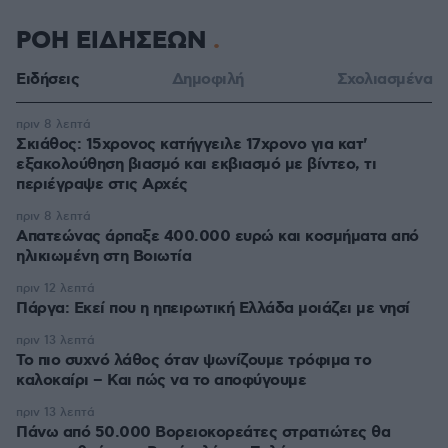
ΡΟΗ ΕΙΔΗΣΕΩΝ
Ειδήσεις
Δημοφιλή
Σχολιασμένα
πριν 8 λεπτά
Σκιάθος: 15χρονος κατήγγειλε 17χρονο για κατ'
εξακολούθηση βιασμό και εκβιασμό με βίντεο, τι
περιέγραψε στις Αρχές
πριν 8 λεπτά
Απατεώνας άρπαξε 400.000 ευρώ και κοσμήματα από
ηλικιωμένη στη Βοιωτία
πριν 12 λεπτά
Πάργα: Εκεί που η ηπειρωτική Ελλάδα μοιάζει με νησί
πριν 13 λεπτά
Το πιο συχνό λάθος όταν ψωνίζουμε τρόφιμα το
καλοκαίρι – Και πώς να το αποφύγουμε
πριν 13 λεπτά
Πάνω από 50.000 Βορειοκορεάτες στρατιώτες θα