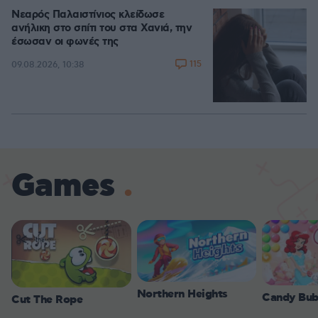
Νεαρός Παλαιστίνιος κλείδωσε
ανήλικη στο σπίτι του στα Χανιά, την
έσωσαν οι φωνές της
115
09.08.2026, 10:38
Games
Northern Heights
Candy Bub
Cut The Rope