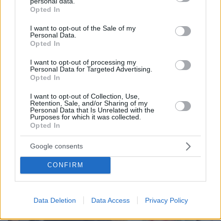
personal data.
grant or deny consent to Google and its third-party tags to
Opted In
use your data for below specified purposes in below Google
consent section.
I want to opt-out of the Sale of my
Personal Data.
Opted In
I want to opt-out of processing my
Personal Data for Targeted Advertising.
Opted In
I want to opt-out of Collection, Use,
Retention, Sale, and/or Sharing of my
Personal Data that Is Unrelated with the
Purposes for which it was collected.
09.08.2026, 10:51
Opted In
Ασθενής ξυλοκόπησε νοσηλεύτρια στα Επείγοντα
του Ερυθρού Σταυρού, την άρπαξε από τα μαλλιά
Google consents
και τη χτύπησε σε πόρτες - Τι καταγγέλλει η
ΠΟΕΔΗΝ
CONFIRM
Data Deletion
Data Access
Privacy Policy