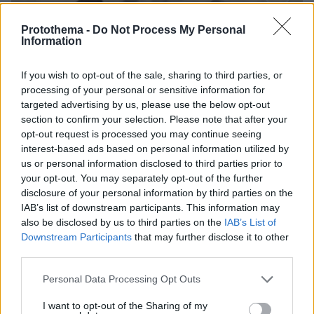
Protothema -
Do Not Process My Personal
Information
Loaded
:
If you wish to opt-out of the sale, sharing to third parties, or
100.00%
09.08.2026, 14:15
processing of your personal or sensitive information for
Η Πολιτική Αεροπορία διαπίστωσε κενό στον νόμο
targeted advertising by us, please use the below opt-out
όταν ένας... απίθανος τύπος προσγείωσε το
section to confirm your selection. Please note that after your
ελικόπτερό του στο Σαρακήνικο με εκατοντάδες
opt-out request is processed you may continue seeing
λουόμενους - Παρέμβαση Εισαγγελέα
interest-based ads based on personal information utilized by
us or personal information disclosed to third parties prior to
your opt-out. You may separately opt-out of the further
disclosure of your personal information by third parties on the
IAB’s list of downstream participants. This information may
also be disclosed by us to third parties on the
IAB’s List of
Downstream Participants
that may further disclose it to other
third parties.
Please note that this website/app uses one or more Google
Personal Data Processing Opt Outs
services and may gather and store information including but
not limited to your visit or usage behaviour. You may click to
I want to opt-out of the Sharing of my