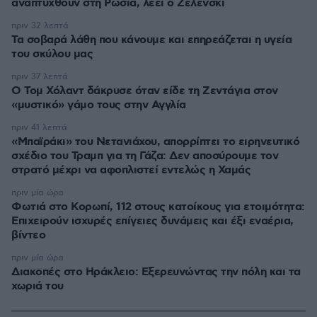
αναπτυχθούν στη Ρωσία, λέει ο Ζελένσκι
πριν 32 λεπτά
Τα σοβαρά λάθη που κάνουμε και επηρεάζεται η υγεία
του σκύλου μας
πριν 37 λεπτά
Ο Τομ Χόλαντ δάκρυσε όταν είδε τη Ζεντάγια στον
«μυστικό» γάμο τους στην Αγγλία
πριν 41 λεπτά
«Μπαϊράκι» του Νετανιάχου, απορρίπτει το ειρηνευτικό
σχέδιο του Τραμπ για τη Γάζα: Δεν αποσύρουμε τον
στρατό μέχρι να αφοπλιστεί εντελώς η Χαμάς
πριν μία ώρα
Φωτιά στο Κορωπί, 112 στους κατοίκους για ετοιμότητα:
Επιχειρούν ισχυρές επίγειες δυνάμεις και έξι εναέρια,
βίντεο
πριν μία ώρα
Διακοπές στο Ηράκλειο: Εξερευνώντας την πόλη και τα
χωριά του