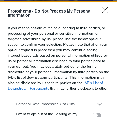
Protothema -
Do Not Process My Personal
Information
If you wish to opt-out of the sale, sharing to third parties, or
processing of your personal or sensitive information for
targeted advertising by us, please use the below opt-out
section to confirm your selection. Please note that after your
opt-out request is processed you may continue seeing
interest-based ads based on personal information utilized by
us or personal information disclosed to third parties prior to
your opt-out. You may separately opt-out of the further
20.09.2023, 19:08
disclosure of your personal information by third parties on the
Εξώδικο Αχτσιόγλου για το «sms στον Τσίπρα» - «Είναι
IAB’s list of downstream participants. This information may
ψευδές και κατασκευασμένο»
also be disclosed by us to third parties on the
IAB’s List of
Downstream Participants
that may further disclose it to other
third parties.
Please note that this website/app uses one or more Google
Personal Data Processing Opt Outs
services and may gather and store information including but
not limited to your visit or usage behaviour. You may click to
I want to opt-out of the Sharing of my