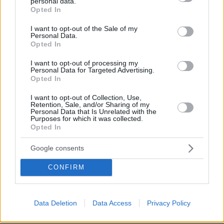
personal data.
grant or deny consent to Google and its third-party tags to
Opted In
use your data for below specified purposes in below Google
consent section.
I want to opt-out of the Sale of my
Personal Data.
Opted In
I want to opt-out of processing my
Personal Data for Targeted Advertising.
Opted In
I want to opt-out of Collection, Use,
Retention, Sale, and/or Sharing of my
Personal Data that Is Unrelated with the
Purposes for which it was collected.
Opted In
Google consents
CONFIRM
20.09.2023, 17:09
Αχτσιόγλου: Ο Πολάκης εξαπολύει υβριστικές επιθέσεις -
Δεν τσιμπάω, απαντά ο Κρητικός βουλευτής
Data Deletion
Data Access
Privacy Policy