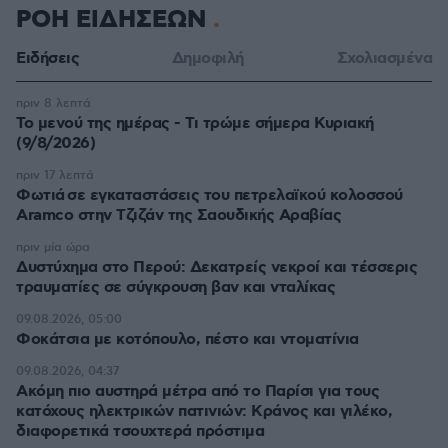
ΡΟΗ ΕΙΔΗΣΕΩΝ
Ειδήσεις
Δημοφιλή
Σχολιασμένα
πριν 8 λεπτά
Το μενού της ημέρας - Τι τρώμε σήμερα Κυριακή
(9/8/2026)
πριν 17 λεπτά
Φωτιά σε εγκαταστάσεις του πετρελαϊκού κολοσσού
Aramco στην Τζιζάν της Σαουδικής Αραβίας
πριν μία ώρα
Δυστύχημα στο Περού: Δεκατρείς νεκροί και τέσσερις
τραυματίες σε σύγκρουση βαν και νταλίκας
09.08.2026, 05:00
Φοκάτσια με κοτόπουλο, πέστο και ντοματίνια
09.08.2026, 04:37
Ακόμη πιο αυστηρά μέτρα από το Παρίσι για τους
κατόχους ηλεκτρικών πατινιών: Κράνος και γιλέκο,
διαφορετικά τσουχτερά πρόστιμα