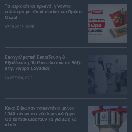
Tα κυριακάτικα πρωινά, γίνονται
καλύτερα με efood market και Πρώτο
Θέμα!
07.08.2026, 12:25
Επαγγελματική Εκπαίδευση &
Εξειδίκευση: Το Mοντέλο που σε Bάζει
στην Aγορά Eργασίας
26.07.2026, 09:54
Κίνα: Σήκωσαν τσιμεντένιο μπλοκ
1.540 τόνων για νέο λιμενικό έργο –
Θα κατασκευαστούν 75 για έως 72
πλοία