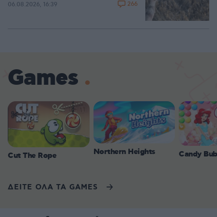
266
06.08.2026, 16:39
Games
Northern Heights
Candy Bub
Cut The Rope
ΔΕΙΤΕ ΟΛΑ ΤΑ GAMES