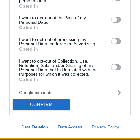
personal data.
grant or deny consent to Google and its third-party tags to
Opted In
use your data for below specified purposes in below Google
consent section.
I want to opt-out of the Sale of my
Personal Data.
Opted In
I want to opt-out of processing my
Personal Data for Targeted Advertising.
Opted In
I want to opt-out of Collection, Use,
Retention, Sale, and/or Sharing of my
Personal Data that Is Unrelated with the
Purposes for which it was collected.
Opted In
Google consents
CONFIRM
Data Deletion
Data Access
Privacy Policy
07.08.2026, 07:19
«Δεν το πιστεύουμε», λένε οι Αμερικανοί που