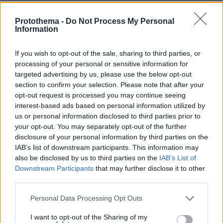
Το λάθος που μπορεί να σου χαλάσει τις διακοπές
Protothema -
Do Not Process My Personal
πριν 15 λεπτά
Information
Συγκρίνουμε τα δύο πιο δημοφιλή ηλεκτρικά - Ποιο
κερδίζει τη μάχη;
If you wish to opt-out of the sale, sharing to third parties, or
πριν 16 λεπτά
processing of your personal or sensitive information for
Περιφέρεια Αττικής: Τα έξι συμπεράσματα για την
targeted advertising by us, please use the below opt-out
ψηφιακή μετάβαση των επιχειρήσεων - Χαρδαλιάς:
section to confirm your selection. Please note that after your
Στηρίζουμε τις παραγωγικές δυνάμεις
opt-out request is processed you may continue seeing
πριν 16 λεπτά
interest-based ads based on personal information utilized by
Άγριος καβγάς στη Θήβα: Ρομά πήρε το αυτοκίνητο και
us or personal information disclosed to third parties prior to
άρχισε να εμβολίζει το ΙΧ ενός αλλοδαπού, δείτε βίντεο
your opt-out. You may separately opt-out of the further
disclosure of your personal information by third parties on the
IAB’s list of downstream participants. This information may
ΔΕΙΤΕ ΟΛΕΣ ΤΙΣ ΕΙΔΗΣΕΙΣ
also be disclosed by us to third parties on the
IAB’s List of
Downstream Participants
that may further disclose it to other
third parties.
ΤΑ ΠΙΟ ΔΗΜΟΦΙΛΗ
Please note that this website/app uses one or more Google
Personal Data Processing Opt Outs
services and may gather and store information including but
not limited to your visit or usage behaviour. You may click to
I want to opt-out of the Sharing of my