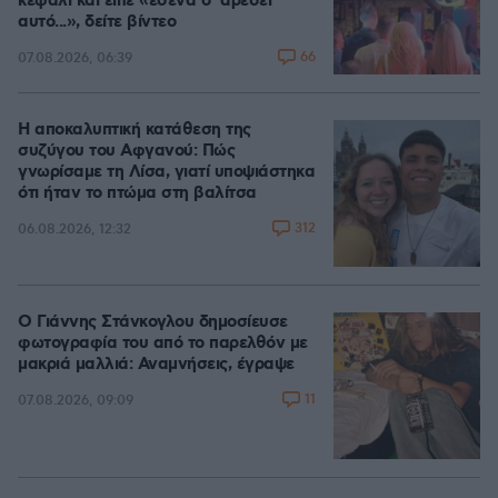
κεφάλι και είπε «εσένα σ' αρέσει
αυτό...», δείτε βίντεο
66
07.08.2026, 06:39
Η αποκαλυπτική κατάθεση της
συζύγου του Αφγανού: Πώς
γνωρίσαμε τη Λίσα, γιατί υποψιάστηκα
ότι ήταν το πτώμα στη βαλίτσα
312
06.08.2026, 12:32
Ο Γιάννης Στάνκογλου δημοσίευσε
φωτογραφία του από το παρελθόν με
μακριά μαλλιά: Αναμνήσεις, έγραψε
11
07.08.2026, 09:09