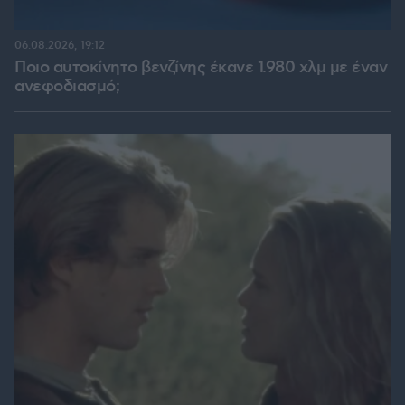
06.08.2026, 19:12
Ποιο αυτοκίνητο βενζίνης έκανε 1.980 χλμ με έναν
ανεφοδιασμό;