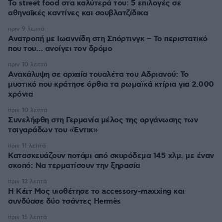
Το street food στα καλύτερά του: 5 επιλογές σε
αθηναϊκές καντίνες και σουβλατζίδικα
πριν 9 λεπτά
Ανατροπή με Ιωαννίδη στη Σπόρτινγκ – Το περιστατικό
που του… ανοίγει τον δρόμο
πριν 10 λεπτά
Ανακάλυψη σε αρχαία τουαλέτα του Αδριανού: Το
μυστικό που κράτησε όρθια τα ρωμαϊκά κτίρια για 2.000
χρόνια
πριν 10 λεπτά
Συνελήφθη στη Γερμανία μέλος της οργάνωσης των
τσιγαράδων του «Έντικ»
πριν 11 λεπτά
Κατασκευάζουν ποτάμι από σκυρόδεμα 145 χλμ. με έναν
σκοπό: Να τερματίσουν την ξηρασία
πριν 13 λεπτά
Η Κέιτ Μος υιοθέτησε τo accessory-maxxing και
συνδύασε δύο τσάντες Hermès
πριν 15 λεπτά