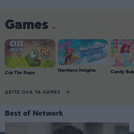
Games
Northern Heights
Candy Bub
Cut The Rope
ΔΕΙΤΕ ΟΛΑ ΤΑ GAMES
Best of Network