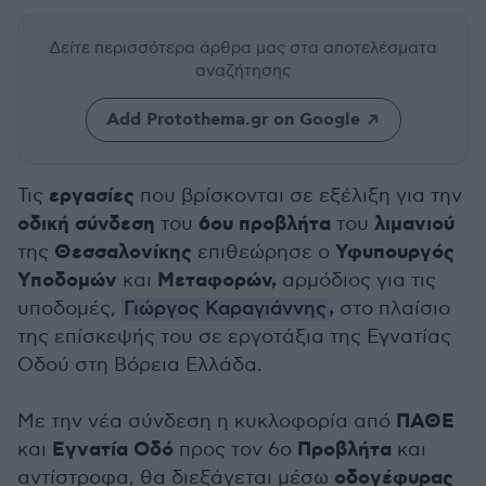
Δείτε περισσότερα άρθρα μας
στα αποτελέσματα
αναζήτησης
Add Protothema.gr on Google
εργασίες
Τις
που βρίσκονται σε εξέλιξη για την
οδική σύνδεση
6ου προβλήτα
λιμανιού
του
του
Θεσσαλονίκης
Υφυπουργός
της
επιθεώρησε ο
Υποδομών
Μεταφορών,
και
αρμόδιος για τις
,
υποδομές,
Γιώργος Καραγιάννης
στο πλαίσιο
της επίσκεψής του σε εργοτάξια της Εγνατίας
Οδού στη Βόρεια Ελλάδα.
ΠΑΘΕ
Με την νέα σύνδεση η κυκλοφορία από
Εγνατία Οδό
Προβλήτα
και
προς τον 6ο
και
οδογέφυρας
αντίστροφα, θα διεξάγεται μέσω