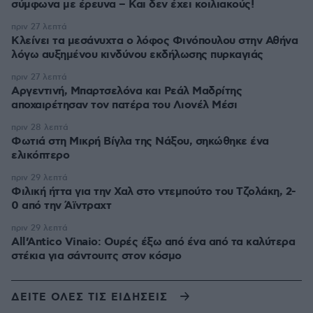
σύμφωνα με έρευνα – Και δεν έχει κοιλιακούς!
πριν 27 λεπτά
Κλείνει τα μεσάνυχτα ο λόφος Φινόπουλου στην Αθήνα
λόγω αυξημένου κινδύνου εκδήλωσης πυρκαγιάς
πριν 27 λεπτά
Αργεντινή, Μπαρτσελόνα και Ρεάλ Μαδρίτης
αποχαιρέτησαν τον πατέρα του Λιονέλ Μέσι
πριν 28 λεπτά
Φωτιά στη Μικρή Βίγλα της Νάξου, σηκώθηκε ένα
ελικόπτερο
πριν 29 λεπτά
Φιλική ήττα για την Χαλ στο ντεμπούτο του Τζολάκη, 2-
0 από την Άϊντραχτ
πριν 29 λεπτά
All’Antico Vinaio: Ουρές έξω από ένα από τα καλύτερα
στέκια για σάντουιτς στον κόσμο
ΔΕΙΤΕ ΟΛΕΣ ΤΙΣ ΕΙΔΗΣΕΙΣ