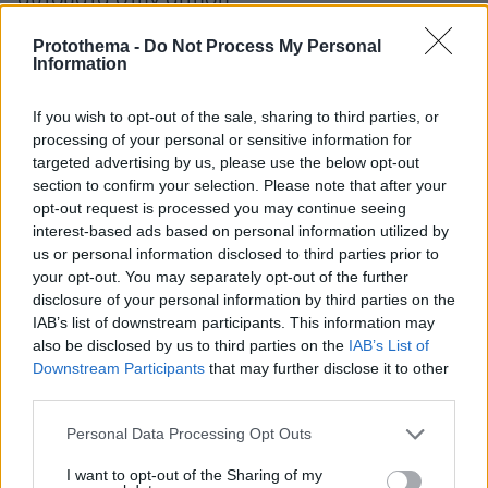
Protothema -
Do Not Process My Personal
Βήμα 3ο:
Kαταχωρίζει τη διεύθυνση μόνιμης
Information
κατοικίας του, τηλεφωνικούς αριθμούς
επικοινωνίας και διεύθυνση ηλεκτρονικού
If you wish to opt-out of the sale, sharing to third parties, or
ταχυδρομείου (e-mail). Επιλέγει χώρα και πόλη
processing of your personal or sensitive information for
targeted advertising by us, please use the below opt-out
που επιθυμεί να ασκήσει το εκλογικό του
section to confirm your selection. Please note that after your
δικαίωμα, από τις αντίστοιχες λίστες των
opt-out request is processed you may continue seeing
συγκεκριμένων πεδίων.
interest-based ads based on personal information utilized by
us or personal information disclosed to third parties prior to
your opt-out. You may separately opt-out of the further
Βήμα 4ο:
Ο εκλογέας αναρτά ηλεκτρονικά
disclosure of your personal information by third parties on the
αντίγραφα των δικαιολογητικών των
IAB’s list of downstream participants. This information may
προϋποθέσεων της παραγράφου 4 του άρθρου
also be disclosed by us to third parties on the
IAB’s List of
4 του ν. 4648/2019, δηλαδή δημόσια έγγραφα
Downstream Participants
that may further disclose it to other
third parties.
διαμονής δύο (2) ετών στην Ελληνική
Επικράτεια επιλέγοντας το δημόσιο φορέα
Please note that this website/app uses one or more Google
Personal Data Processing Opt Outs
έκδοσης».
services and may gather and store information including but
not limited to your visit or usage behaviour. You may click to
I want to opt-out of the Sharing of my