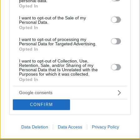
personal data.
grant or deny consent to Google and its third-party tags to
Εναλλακτικά, ο εκλογέας επιλέγει την
Opted In
use your data for below specified purposes in below Google
κατηγορία του δικαιολογητικού,
consent section.
I want to opt-out of the Sale of my
συμπληρώνοντας τα στοιχεία που ζητούνται,
Personal Data.
Opted In
και εξουσιοδοτεί το Υπουργείο Εσωτερικών για
την αυτεπάγγελτη αναζήτηση του.
I want to opt-out of processing my
Personal Data for Targeted Advertising.
Opted In
Στην περίπτωση που ο εκλογέας εγγράφεται
I want to opt-out of Collection, Use,
στους ειδικούς εκλογικούς καταλόγους
Retention, Sale, and/or Sharing of my
Personal Data that Is Unrelated with the
εξωτερικού για την άσκηση του εκλογικού του
Purposes for which it was collected.
δικαιώματος στις Ευρωεκλογές, σε εκλογικό
Opted In
τμήμα που θα συσταθεί σε κράτος – μέλος της
Google consents
Ευρωπαϊκής Ένωσης, ΔΕΝ ΑΠΑΙΤΕΙΤΑΙ Η
ΑΝΑΡΤΗΣΗ ΤΩΝ ΑΝΩΤΕΡΩ
CONFIRM
ΔΙΚΑΙΟΛΟΓΗΤΙΚΩΝ.
Data Deletion
Data Access
Privacy Policy
Βήμα 5ο:
Ο εκλογέας βεβαιώνει ότι τα στοιχεία
της αίτησης του είναι αληθή, λαμβάνει γνώση