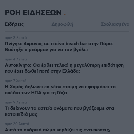
ΡΟΗ ΕΙΔΗΣΕΩΝ
Ειδήσεις
Δημοφιλή
Σχολιασμένα
πριν 2 λεπτά
Πνίγηκε 4χρονος σε πισίνα beach bar στην Πάρο:
Βούτηξε ο μπάρμαν για να τον βγάλει
πριν 4 λεπτά
Αυτοκίνητο: Θα έρθει τελικά η μεγαλύτερη επιδότηση
που έχει δωθεί ποτέ στην Ελλάδα;
πριν 7 λεπτά
Η Χαμάς δηλώνει εκ νέου έτοιμη να εφαρμόσει το
σχέδιο των ΗΠΑ για τη Γάζα
πριν 9 λεπτά
Τι δείχνουν τα αστεία ονόματα που βγάζουμε στα
κατοικίδιά μας
πριν 20 λεπτά
Αυτό το ανδρικό σώμα κερδίζει τις εντυπώσεις,