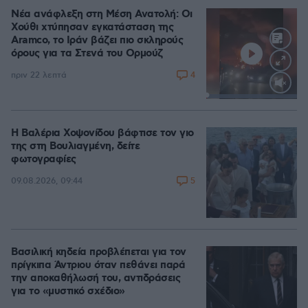
Νέα ανάφλεξη στη Μέση Ανατολή: Οι
Χούθι χτύπησαν εγκατάσταση της
Aramco, το Ιράν βάζει πιο σκληρούς
όρους για τα Στενά του Ορμούζ
4
πριν 22 λεπτά
Loaded
:
100.00%
Η Βαλέρια Χοψονίδου βάφτισε τον γιο
της στη Βουλιαγμένη, δείτε
φωτογραφίες
5
09.08.2026, 09:44
Βασιλική κηδεία προβλέπεται για τον
πρίγκιπα Άντριου όταν πεθάνει παρά
την αποκαθήλωσή του, αντιδράσεις
για το «μυστικό σχέδιο»