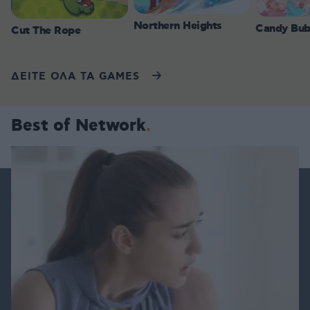
Northern Heights
Candy Bub
Cut The Rope
ΔΕΙΤΕ ΟΛΑ ΤΑ GAMES
Best of Network