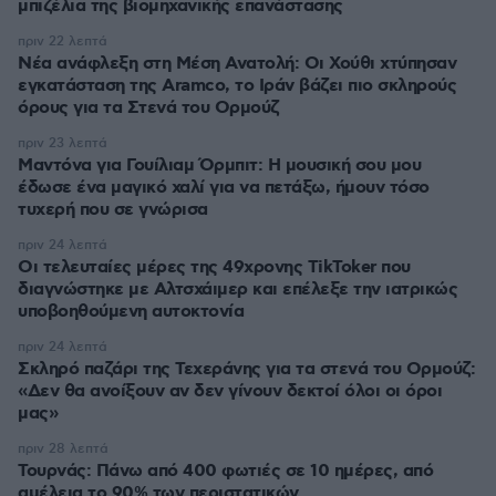
μπιζέλια της βιομηχανικής επανάστασης
πριν 22 λεπτά
Νέα ανάφλεξη στη Μέση Ανατολή: Οι Χούθι χτύπησαν
εγκατάσταση της Aramco, το Ιράν βάζει πιο σκληρούς
όρους για τα Στενά του Ορμούζ
πριν 23 λεπτά
Μαντόνα για Γουίλιαμ Όρμπιτ: Η μουσική σου μου
έδωσε ένα μαγικό χαλί για να πετάξω, ήμουν τόσο
τυχερή που σε γνώρισα
πριν 24 λεπτά
Οι τελευταίες μέρες της 49χρονης TikToker που
διαγνώστηκε με Αλτσχάιμερ και επέλεξε την ιατρικώς
υποβοηθούμενη αυτοκτονία
πριν 24 λεπτά
Σκληρό παζάρι της Τεχεράνης για τα στενά του Ορμούζ:
«Δεν θα ανοίξουν αν δεν γίνουν δεκτοί όλοι οι όροι
μας»
πριν 28 λεπτά
Τουρνάς: Πάνω από 400 φωτιές σε 10 ημέρες, από
αμέλεια το 90% των περιστατικών