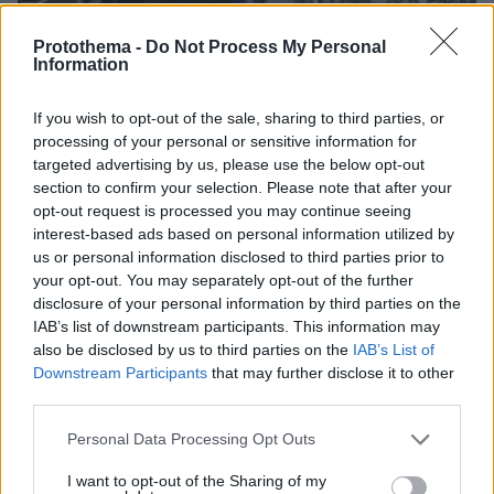
Protothema -
Do Not Process My Personal
Information
If you wish to opt-out of the sale, sharing to third parties, or
processing of your personal or sensitive information for
targeted advertising by us, please use the below opt-out
section to confirm your selection. Please note that after your
opt-out request is processed you may continue seeing
interest-based ads based on personal information utilized by
us or personal information disclosed to third parties prior to
09.08.2026, 10:51
your opt-out. You may separately opt-out of the further
Ασθενής ξυλοκόπησε νοσηλεύτρια στα Επείγοντα
disclosure of your personal information by third parties on the
του Ερυθρού Σταυρού, την άρπαξε από τα μαλλιά
IAB’s list of downstream participants. This information may
και τη χτύπησε σε πόρτες - Τι καταγγέλλει η
also be disclosed by us to third parties on the
IAB’s List of
ΠΟΕΔΗΝ
Downstream Participants
that may further disclose it to other
third parties.
Please note that this website/app uses one or more Google
Personal Data Processing Opt Outs
services and may gather and store information including but
not limited to your visit or usage behaviour. You may click to
I want to opt-out of the Sharing of my