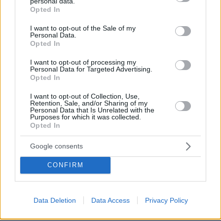
personal data.
grant or deny consent to Google and its third-party tags to
Opted In
use your data for below specified purposes in below Google
consent section.
I want to opt-out of the Sale of my
Personal Data.
Opted In
I want to opt-out of processing my
Personal Data for Targeted Advertising.
Opted In
I want to opt-out of Collection, Use,
Retention, Sale, and/or Sharing of my
Personal Data that Is Unrelated with the
Purposes for which it was collected.
Opted In
Google consents
CONFIRM
09.08.2026, 08:33
Το σπίτι του τρόμου στο Άινταχο: Η νύχτα που
τέσσερις φοιτητές δολοφονήθηκαν μέσα σε λίγα
Data Deletion
Data Access
Privacy Policy
λεπτά