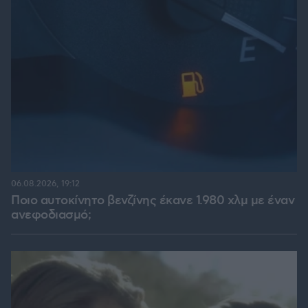
06.08.2026, 19:12
Ποιο αυτοκίνητο βενζίνης έκανε 1.980 χλμ με έναν
ανεφοδιασμό;