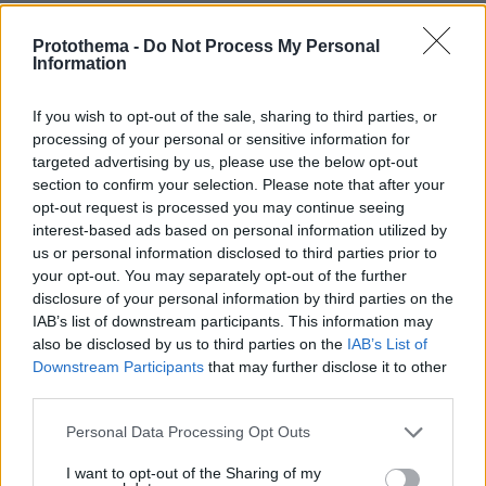
ΝΑΤΟ να σταματήσει να την κακομαθαίνει»
Protothema -
Do Not Process My Personal
Information
ΡΟΗ ΕΙΔΗΣΕΩΝ
If you wish to opt-out of the sale, sharing to third parties, or
processing of your personal or sensitive information for
Ειδήσεις
Δημοφιλή
Σχολιασμένα
targeted advertising by us, please use the below opt-out
section to confirm your selection. Please note that after your
πριν 5 λεπτά
opt-out request is processed you may continue seeing
Χαλαρή έξοδος για τον Κυριάκο Μητσοτάκης και τη
interest-based ads based on personal information utilized by
σύζυγό του Μαρέβα στα Χανιά, φωτογραφίες
us or personal information disclosed to third parties prior to
your opt-out. You may separately opt-out of the further
πριν 8 λεπτά
«Θα μπορούσε να συμβεί σύντομα»: Αισιόδοξος ξανά ο
disclosure of your personal information by third parties on the
Τραμπ για το τέλος του πολέμου με το Ιράν, «δεν
IAB’s list of downstream participants. This information may
νομίζω ότι μπορούν ν' αντέξουν πολύ ακόμα»
also be disclosed by us to third parties on the
IAB’s List of
Downstream Participants
that may further disclose it to other
πριν 19 λεπτά
third parties.
Διακοπές στη Σίκινο
Please note that this website/app uses one or more Google
Personal Data Processing Opt Outs
πριν 20 λεπτά
services and may gather and store information including but
Ο Τραμπ θα απαγορεύσει τη χορήγηση υπηκοότητας στα
not limited to your visit or usage behaviour. You may click to
I want to opt-out of the Sharing of my
παιδιά αλλοδαπών που πηγαίνουν στις ΗΠΑ για να