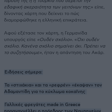
ίδρυσή της ή η Τουρκία που σέβεται την
εδαφική ακεραιότητα των γειτόνων της
;» είπε,
δίνοντας χάρτη που δείχνει το πώς
διαμορφώθηκε η ελληνική επικράτεια.
Αφού εξέτασε τον χάρτη, η Γερμανίδα
υπουργός είπε
«Ουδέν σχόλιο».
«
Όχι ουδέν
σχόλιο. Κανένα σχόλιο σημαίνει όχι. Πρέπει να
το συζητήσουμε»
, ήταν η απάντηση του Ακάρ.
Ειδήσεις σήμερα:
Τα «στιχάκια» και τα «ρεφρέν» «έκαψαν» τον
Αδαμαντίδη για το κύκλωμα κοκαΐνης
Γαλλικές φρεγάτες made in Greece
προαναγγέλλει ο πρόεδρος των Ναυπηγείων