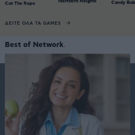
Northern Heights
Candy Bub
Cut The Rope
ΔΕΙΤΕ ΟΛΑ ΤΑ GAMES
Best of Network