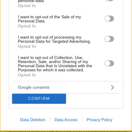
personal data.
γεννήσουν
grant or deny consent to Google and its third-party tags to
Opted In
use your data for below specified purposes in below Google
πριν 32 λεπτά
consent section.
I want to opt-out of the Sale of my
Πώς θα βοηθήσετε τη γάτα σας να συνηθίσει το κλουβί
Personal Data.
της
Opted In
πριν 40 λεπτά
I want to opt-out of processing my
Κόπωση της Wall Street μετά τα ρεκόρ εν μέσω
Personal Data for Targeted Advertising.
αβεβαιότητας για το Ιράν, το πετρέλαιο και τη Fed
Opted In
πριν 45 λεπτά
I want to opt-out of Collection, Use,
Στη ΓΑΔΑ κρατείται η 46χρονη που κατηγορείται για την
Retention, Sale, and/or Sharing of my
Personal Data that Is Unrelated with the
επίθεση στη Marfin, δείτε βίντεο και φωτογραφίες
Purposes for which it was collected.
Opted In
πριν μία ώρα
3 ταξιδιωτικές συνήθειες της Gen Z που θα
Google consents
διαμορφώσουν νέες τάσεις στον τουρισμό
πριν μία ώρα
CONFIRM
Στο νοσοκομείο διακομίστηκε ναυτικός που
τραυματίστηκε κατά τη πρόσδεση πλοίου στο λιμάνι της
Ρόδου
Data Deletion
Data Access
Privacy Policy
πριν μία ώρα
Καλύτερη η εικόνα της φωτιάς στην Κολυμπάδα Σκύρου,