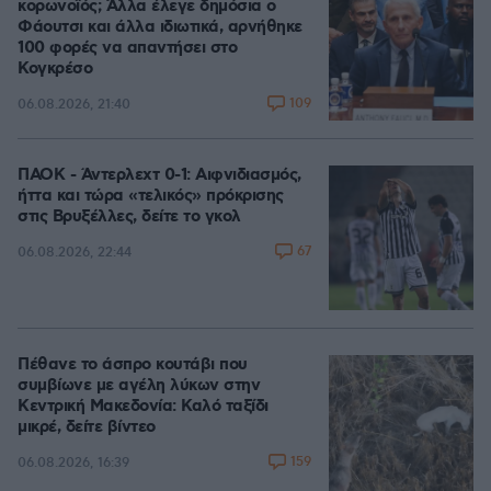
κορωνοϊός; Άλλα έλεγε δημόσια ο
Φάουτσι και άλλα ιδιωτικά, αρνήθηκε
100 φορές να απαντήσει στο
Κογκρέσο
109
06.08.2026, 21:40
ΠΑΟΚ - Άντερλεχτ 0-1: Αιφνιδιασμός,
ήττα και τώρα «τελικός» πρόκρισης
στις Βρυξέλλες, δείτε το γκολ
67
06.08.2026, 22:44
Πέθανε το άσπρο κουτάβι που
συμβίωνε με αγέλη λύκων στην
Κεντρική Μακεδονία: Καλό ταξίδι
μικρέ, δείτε βίντεο
159
06.08.2026, 16:39