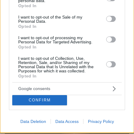
personal data.
grant or deny consent to Google and its third-party tags to
πριν 41 λεπτά
Opted In
Εν ψυχρώ δολοφονία ζευγαριού σε μπαρ στην
use your data for below specified purposes in below Google
Κολομβία: Η γυναίκα προσπάθησε να προστατεύσει τον
consent section.
I want to opt-out of the Sale of my
άνδρα της, ήταν γονείς 6χρονου κοριτσιού, δείτε βίντεο
Personal Data.
Opted In
πριν μία ώρα
H Αποστολία Ζώη φωτογραφίζεται στην παραλία
I want to opt-out of processing my
Personal Data for Targeted Advertising.
«χαρούμενη, γεμάτη αλμύρα»
Opted In
06.08.2026, 06:05
Έρευνα σε βάρος 116 αστυνομικών στην Κόστα Ρίκα για
I want to opt-out of Collection, Use,
Retention, Sale, and/or Sharing of my
διασυνδέσεις με το οργανωμένο έγκλημα
Personal Data that Is Unrelated with the
Purposes for which it was collected.
Opted In
ΔΕΙΤΕ ΟΛΕΣ ΤΙΣ ΕΙΔΗΣΕΙΣ
Google consents
CONFIRM
ΤΑ ΠΙΟ ΔΗΜΟΦΙΛΗ
Data Deletion
Data Access
Privacy Policy