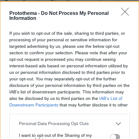
Το παρεξηγημένο αιθέριο έλαιο που κρατά μακριά τα
κουνούπια για 3 ώρες
Protothema -
Do Not Process My Personal
Information
πριν 6 λεπτά
Η ντομάτα στο μικροσκόπιο: Τι συμβαίνει όταν την
αλατίζουμε;
If you wish to opt-out of the sale, sharing to third parties, or
processing of your personal or sensitive information for
πριν 17 λεπτά
Φωτιά στο Λασίθι, κοντά στον οικισμό Καρύδι, 112 για
targeted advertising by us, please use the below opt-out
ετοιμότητα
section to confirm your selection. Please note that after your
opt-out request is processed you may continue seeing
πριν 18 λεπτά
interest-based ads based on personal information utilized by
Ο Κριστιάνο Ρονάλντο φωτογραφήθηκε με τα πολυτελή
us or personal information disclosed to third parties prior to
αυτοκίνητά του: «Τα παιχνίδια μου» έγραψε για τις
your opt-out. You may separately opt-out of the further
Ferrari, τις McLaren, τις Mercedes και τις Bugatti
disclosure of your personal information by third parties on the
ΑΝΝΑ ΔΙΑΜΑΝΤΟΠΟΥΛΟΥ
IAB’s list of downstream participants. This information may
πριν 24 λεπτά
also be disclosed by us to third parties on the
IAB’s List of
Ψευδής τίτλος. Κατασκευασμένη φωτογραφία. Είδηση;
Downstream Participants
that may further disclose it to other
third parties.
πριν 30 λεπτά
Οικογενειακό δράμα στις ΗΠΑ: Πατέρας βρέθηκε
Please note that this website/app uses one or more Google
Personal Data Processing Opt Outs
νεκρός με τις δύο κόρες του λίγες ώρες μετά το
services and may gather and store information including but
δικαστήριο για διαζύγιο με τη μητέρα τους
not limited to your visit or usage behaviour. You may click to
I want to opt-out of the Sharing of my