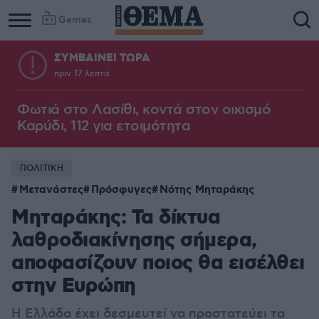
Games
ΣΥΜΒΑΙΝΕΙ ΤΩΡΑ
πριν 17 λεπτά
Φωτιά στο Λασίθι, κοντά στον οικισμό
Καρύδι, 112 για ετοιμότητα
ΠΟΛΙΤΙΚΗ
Μετανάστες
Πρόσφυγες
Νότης Μηταράκης
Μηταράκης: Τα δίκτυα
λαθροδιακίνησης σήμερα,
αποφασίζουν ποιος θα εισέλθει
στην Ευρώπη
Η Ελλάδα έχει δεσμευτεί να προστατεύει τα