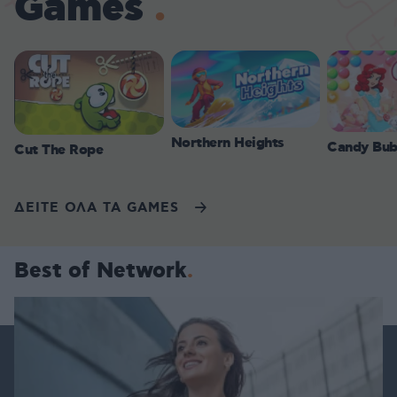
Games
Northern Heights
Candy Bub
Cut The Rope
ΔΕΙΤΕ ΟΛΑ ΤΑ GAMES
Best of Network