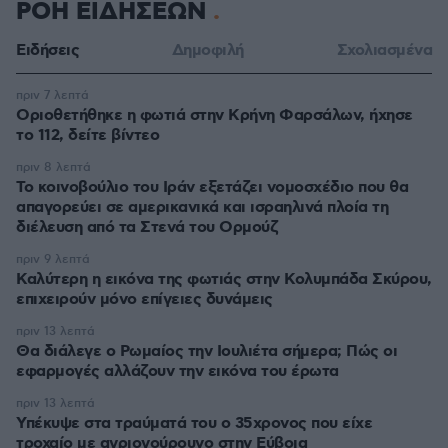
ΡΟΗ ΕΙΔΗΣΕΩΝ
Ειδήσεις
Δημοφιλή
Σχολιασμένα
πριν 7 λεπτά
Οριοθετήθηκε η φωτιά στην Κρήνη Φαρσάλων, ήχησε
το 112, δείτε βίντεο
πριν 8 λεπτά
Το κοινοβούλιο του Ιράν εξετάζει νομοσχέδιο που θα
απαγορεύει σε αμερικανικά και ισραηλινά πλοία τη
διέλευση από τα Στενά του Ορμούζ
πριν 9 λεπτά
Καλύτερη η εικόνα της φωτιάς στην Κολυμπάδα Σκύρου,
επιχειρούν μόνο επίγειες δυνάμεις
πριν 13 λεπτά
Θα διάλεγε ο Ρωμαίος την Ιουλιέτα σήμερα; Πώς οι
εφαρμογές αλλάζουν την εικόνα του έρωτα
πριν 13 λεπτά
Υπέκυψε στα τραύματά του ο 35χρονος που είχε
τροχαίο με αγριογούρουνο στην Εύβοια