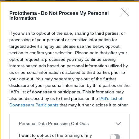
Protothema -
Do Not Process My Personal
Information
If you wish to opt-out of the sale, sharing to third parties, or
processing of your personal or sensitive information for
targeted advertising by us, please use the below opt-out
section to confirm your selection. Please note that after your
opt-out request is processed you may continue seeing
interest-based ads based on personal information utilized by
us or personal information disclosed to third parties prior to
your opt-out. You may separately opt-out of the further
disclosure of your personal information by third parties on the
IAB’s list of downstream participants. This information may
also be disclosed by us to third parties on the
IAB’s List of
06.08.2026, 09:18
Downstream Participants
that may further disclose it to other
Νεαρή γυναίκα με ακατέργαστη ομορφιά από την
third parties.
Αιθιοπία έγινε viral, δείτε την εντυπωσιακή
μεταμόρφωσή της από μακιγιέρ
Please note that this website/app uses one or more Google
Personal Data Processing Opt Outs
services and may gather and store information including but
not limited to your visit or usage behaviour. You may click to
I want to opt-out of the Sharing of my