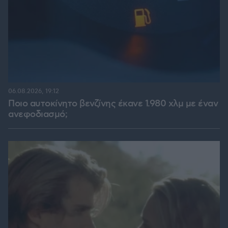
06.08.2026, 19:12
Ποιο αυτοκίνητο βενζίνης έκανε 1.980 χλμ με έναν
ανεφοδιασμό;