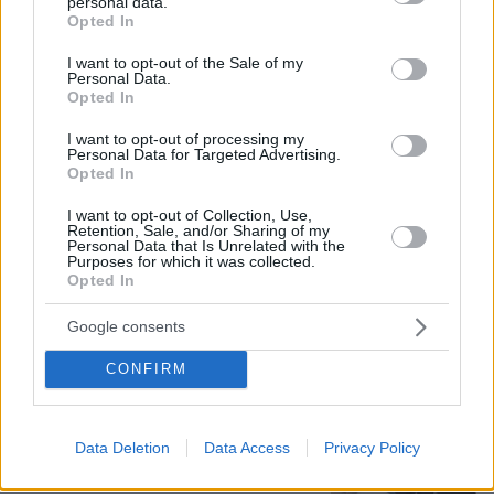
«Αφιέρωσε τη ζωή της βοηθώντας
personal data.
grant or deny consent to Google and its third-party tags to
Opted In
όσους είχαν ανάγκη»: Συγκλονίζει η
use your data for below specified purposes in below Google
οικογένεια της Βρετανίδας που
consent section.
I want to opt-out of the Sale of my
βρέθηκε νεκρή σε βαλίτσα στην
Personal Data.
Κυψέλη
Opted In
148
06.08.2026, 18:45
I want to opt-out of processing my
Personal Data for Targeted Advertising.
Opted In
Καρυστιανού κατά ΜΜΕ: Έφυγαν
1.000 από τη ΝΔ για Σαμαρά και οι
I want to opt-out of Collection, Use,
Retention, Sale, and/or Sharing of my
περισσότεροι ασχολούνται με ένα
Personal Data that Is Unrelated with the
μέλος μας από το Μεσολόγγι
Purposes for which it was collected.
Opted In
102
06.08.2026, 17:49
Google consents
CONFIRM
Η απουσία μέσα στη νύχτα και η
λεπτομέρεια στα μηνύματα: Πώς η
σύζυγος του Αφγανού ξεκίνησε να
τον υποπτεύεται για τη δολοφονία της
Data Deletion
Data Access
Privacy Policy
Βρετανίδας στην Κυψέλη