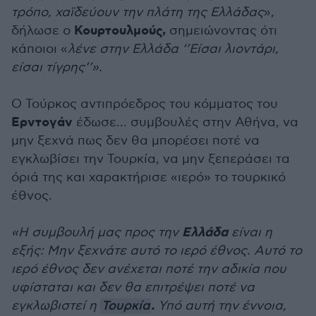
τρόπο, χαϊδεύουν την πλάτη της Ελλάδας
»,
Κουρτουλμούς,
δήλωσε ο
σημειώνοντας ότι
κάποιοι «
λένε στην Ελλάδα ‘’Είσαι λιοντάρι,
είσαι τίγρης’’».
Ο Τούρκος αντιπρόεδρος του κόμματος του
Ερντογάν
έδωσε… συμβουλές στην Αθήνα, να
μην ξεχνά πως δεν θα μπορέσει ποτέ να
εγκλωβίσει την Τουρκία, να μην ξεπεράσει τα
όριά της και χαρακτήρισε «ιερό» το τουρκικό
έθνος.
Ελλάδα
«Η συμβουλή μας προς την
είναι η
εξής: Μην ξεχνάτε αυτό το ιερό έθνος. Αυτό το
ιερό έθνος δεν ανέχεται ποτέ την αδικία που
υφίσταται και δεν θα επιτρέψει ποτέ να
.
εγκλωβιστεί η
Τουρκία
Υπό αυτή την έννοια,