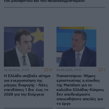
του ρουσφετιού και του παλαιοκομματισμού»
65
3
06.08.2026, 10:59
06.08.2026, 09:57
Η Ελλάδα υπέβαλε αίτημα
Παπασταύρου: Ψήφος
για ενεργοποίηση της
εμπιστοσύνης η είσοδος
ρήτρας διαφυγής - Νέες
της Meridiam για το
επενδύσεις 1 δισ. έως το
καλώδιο Ελλάδας-Κύπρου,
2028 για την Ενέργεια
δεν αποδεχόμαστε
οποιεσδήποτε απειλές για
το έργο