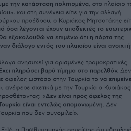
ουμε
την κατάσταση πολιτισμένα
, στο πλαίσιο 
ίου», και στη συνέχεια είπε για την αλλαγή
ούρκου προέδρου, ο Κυριάκος Μητσοτάκης εί
ό όσα λέγονται έχουν αποδεκτές το εσωτερι
Θα εξακολουθώ να επιμένω ότι η πόρτα της
ναν διάλογο εντός του πλαισίου είναι ανοιχτή
ύλογα ανησυχεί για ορισμένες τρομοκρατικές
Έχει πληρώσει βαρύ τίμημα στο παρελθόν.
Δεν
ε όφελος ωστόσο στην Τουρκία το
να επιμείνε
»
, ανέφερε σχετικά με την Τουρκία ο Κυριάκος
προσθέτοντας: «
Δεν είναι προς όφελος της
Τουρκία είναι εντελώς απομονωμένη.
Δεν
Τουρκία που δεν συνομιλεί
»
.
α F-16, ο Πρωθυπουργός σημείωσε ότι «δουλει