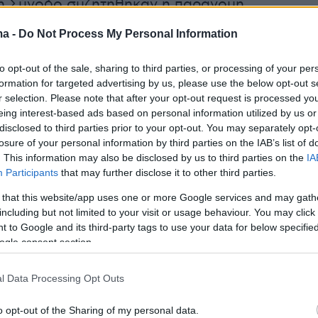
νή Σύνοδο συζητήθηκαν η παράνομη
η,
το θέμα της Λιβύης
, η έξαρση ισλαμικής
ma -
Do Not Process My Personal Information
. Η Ελλάδα θέλει να είναι πρωταγωνιστής σε
ηση. Υπάρχει ανησυχία για την επισιτιστική
to opt-out of the sale, sharing to third parties, or processing of your per
λλάδα προσφέρεται να βοηθήσει οποιαδήποτε
formation for targeted advertising by us, please use the below opt-out s
r selection. Please note that after your opt-out request is processed y
ια τον απεγκλωβισμό του σιταριού από την
eing interest-based ads based on personal information utilized by us or
άδα έχει ξεχωριστό ρόλο να παίξει, διαθέτει
disclosed to third parties prior to your opt-out. You may separately opt-
losure of your personal information by third parties on the IAB’s list of
ερο στόλο στη
Ναυτιλία», είπε.
. This information may also be disclosed by us to third parties on the
IA
Participants
that may further disclose it to other third parties.
 την κατάσταση στην Ουκρανία, ο Έλληνας
 that this website/app uses one or more Google services and may gath
 σημείωσε επίσης ότι «είναι σαφές σε όλους
including but not limited to your visit or usage behaviour. You may click 
ωση όλων στο ΝΑΤΟ είναι στην Ουκρανία. Δεν
 to Google and its third-party tags to use your data for below specifi
ogle consent section.
α πολυτέλεια για άλλη συζήτηση και
ίηση σε άλλο μέρος της Ουκρανίας. Δεν
l Data Processing Opt Outs
α ανοχή για άλλα ενδεχόμενα προβλήματα ούτ
ναι η Συμμαχία πεδίο επίλυσης διμερών
o opt-out of the Sharing of my personal data.