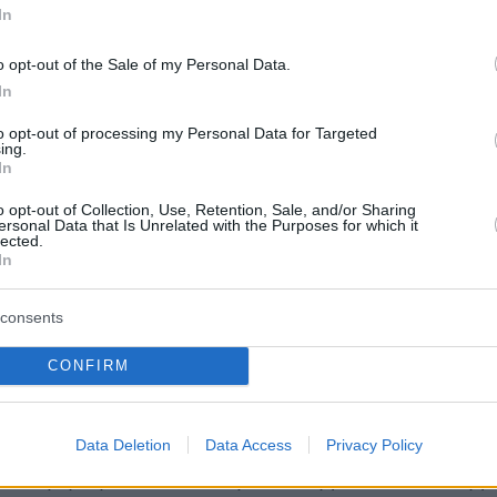
In
o opt-out of the Sale of my Personal Data.
In
to opt-out of processing my Personal Data for Targeted
r(40599w16ki4e70hs, v-cl3f5oh0ea2x)
ing.
In
o opt-out of Collection, Use, Retention, Sale, and/or Sharing
ersonal Data that Is Unrelated with the Purposes for which it
lected.
In
οτουρκικά
consents
ς στα ελληνοτουρκικά ο
πρωθυπουργός
CONFIRM
 η Τουρκία
δεν έθεσε κανένα θέμα εις βάρος
σε καμία από τις συζητήσεις που έλαβαν χώρα
Data Deletion
Data Access
Privacy Policy
στο μήνυμα των ΗΠΑ μέσω της ανακοίνωσης