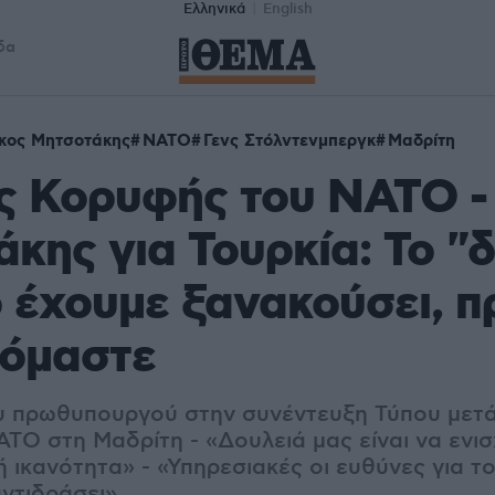
Ελληνικά
English
δα
κος Μητσοτάκης
ΝΑΤΟ
Γενς Στόλντενμπεργκ
Μαδρίτη
ς Κορυφής του ΝΑΤΟ -
κης για Τουρκία: Το "
ο έχουμε ξανακούσει, π
ιόμαστε
υ πρωθυπουργού στην συνέντευξη Τύπου μετ
ΤΟ στη Μαδρίτη - «Δουλειά μας είναι να ενισ
 ικανότητα» - «Υπηρεσιακές οι ευθύνες για το
ντιδράσει»