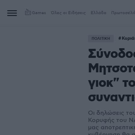
Games
Όλες οι Ειδήσεις
Ελλάδα
Πρωτοσέλι
Κυριά
ΠΟΛΙΤΙΚΗ
Σύνοδο
Μητσοτά
γιοκ" τ
συναντ
Οι δηλώσεις το
Κορυφής του ΝΑ
μας αποτρεπτική
κυβέρνηση θα α