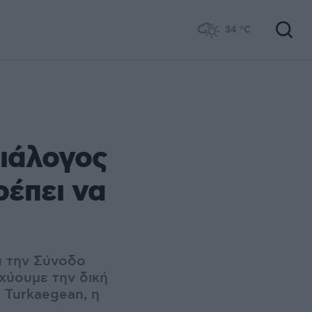
34
°C
διάλογος
ρέπει να
ά την Σύνοδο
χύουμε την δική
 Turkaegean, η