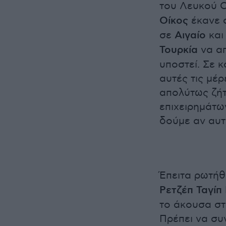
του Λευκού Ο
Οίκος
έκανε σ
σε
Αιγαίο
και
Τουρκία
να απ
υποστεί. Σε κ
αυτές τις μέ
απολύτως ζήτ
επιχειρημάτων
δούμε αν αυτ
Έπειτα ρωτήθη
Ρετζέπ Ταγίπ
το άκουσα στ
Πρέπει να συν