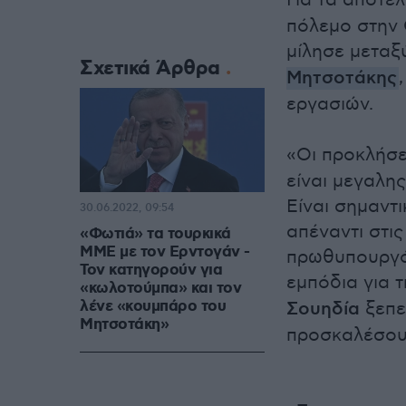
Για τα αποτ
πόλεμο στην 
μίλησε μεταξ
Σχετικά Άρθρα
Μητσοτάκης
εργασιών.
«Οι προκλήσε
είναι μεγαλη
Είναι σημαντ
30.06.2022, 09:54
απέναντι στις
«Φωτιά» τα τουρκικά
ΜΜΕ με τον Ερντογάν -
πρωθυπουργός
Τον κατηγορούν για
εμπόδια για 
«κωλοτούμπα» και τον
λένε «κουμπάρο του
Σουηδία
ξεπε
Μητσοτάκη»
προσκαλέσουμ