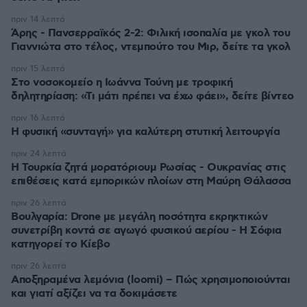
πριν 14 λεπτά
Άρης - Πανσερραϊκός 2-2: Φιλική ισοπαλία με γκολ του
Γιαννιώτα στο τέλος, ντεμπούτο του Μιρ, δείτε τα γκολ
πριν 15 λεπτά
Στο νοσοκομείο η Ιωάννα Τούνη με τροφική
δηλητηρίαση: «Τι μάτι πρέπει να έχω φάει», δείτε βίντεο
πριν 16 λεπτά
Η φυσική «συνταγή» για καλύτερη στυτική λειτουργία
πριν 24 λεπτά
Η Τουρκία ζητά μορατόριουμ Ρωσίας - Ουκρανίας στις
επιθέσεις κατά εμπορικών πλοίων στη Μαύρη Θάλασσα
πριν 26 λεπτά
Βουλγαρία: Drone με μεγάλη ποσότητα εκρηκτικών
συνετρίβη κοντά σε αγωγό φυσικού αερίου - Η Σόφια
κατηγορεί το Κίεβο
πριν 26 λεπτά
Αποξηραμένα λεμόνια (loomi) – Πώς χρησιμοποιούνται
και γιατί αξίζει να τα δοκιμάσετε