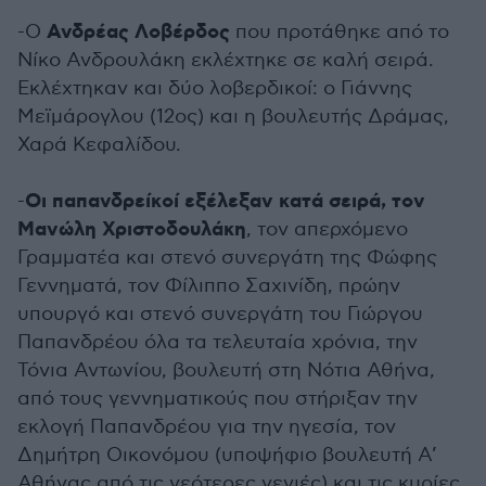
Ανδρέας Λοβέρδος
-Ο
που προτάθηκε από το
Νίκο Ανδρουλάκη εκλέχτηκε σε καλή σειρά.
Εκλέχτηκαν και δύο λοβερδικοί: ο Γιάννης
Μεϊμάρογλου (12ος) και η βουλευτής Δράμας,
Χαρά Κεφαλίδου.
Οι παπανδρείκοί εξέλεξαν κατά σειρά, τον
-
Μανώλη Χριστοδουλάκη
, τον απερχόμενο
Γραμματέα και στενό συνεργάτη της Φώφης
Γεννηματά, τον Φίλιππο Σαχινίδη, πρώην
υπουργό και στενό συνεργάτη του Γιώργου
Παπανδρέου όλα τα τελευταία χρόνια, την
Τόνια Αντωνίου, βουλευτή στη Νότια Αθήνα,
από τους γεννηματικούς που στήριξαν την
εκλογή Παπανδρέου για την ηγεσία, τον
Δημήτρη Οικονόμου (υποψήφιο βουλευτή Α’
Αθήνας από τις νεότερες γενιές) και τις κυρίες