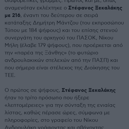
διαφορετικές γραμμές. Πρώτος και με, όπως
Στέφανος Ξεκαλάκης
αναμενόταν εκλέχτηκε ο
με 216
, έναντι του δεύτερου σε σειρά
κατάταξης Δημήτρη Μάντζου (του εκπροσώπου
Τύπου με 184 ψήφους) και του επίσης στενού
συνεργάτη του αρχηγού του ΠΑΣΟΚ, Νίκου
Μήλη (έλαβε 179 ψήφους), που προέρχεται από
την «παρέα της Ξάνθης» (το φυτώριο
ανδρουλακικών στελεχών από την ΠΑΣΠ) και
που σήμερα είναι στέλεχος της Διοίκησης του
ΤΕΕ.
Στέφανος Ξεκαλάκης
Ο πρώτος σε ψήφους,
ήταν το τρίτο πρόσωπο που ήξερε
«λεπτομέρειες» για την σύνταξη της ενιαίας
λίστας, καθώς πέρασε ώρες, σύμφωνα με
πληροφορίες, στο γραφείο του Νίκου
Ανδρουλάκη γράφοντας και σβήνοντας