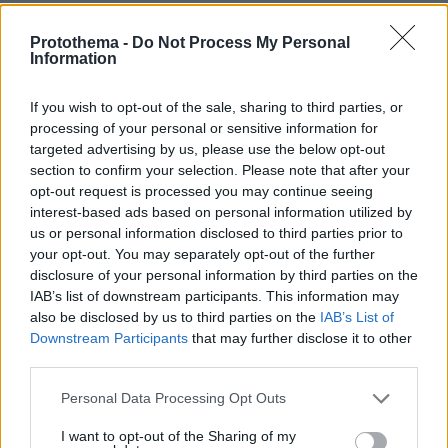
-Αίσθηση προκάλεσε, κυρίως στους
γεννηματικούς, το γεγονός ότι δεν ήταν
Protothema -
Do Not Process My Personal
Information
Μανώλης Όθωνας
υποψήφιος ο
, ο διευθυντής
του Γραφείου της Γεννηματά. Κάποια στελέχη
If you wish to opt-out of the sale, sharing to third parties, or
του ΠΑΣΟΚ αποδίδουν την εξέλιξη αυτή στο
processing of your personal or sensitive information for
ότι ο κ. Όθωνας έχει αναλάβει ρόλο στην
targeted advertising by us, please use the below opt-out
section to confirm your selection. Please note that after your
Επιτροπή Κατάρτισης Ψηφοδελτίων υπό τον
opt-out request is processed you may continue seeing
Βαγγέλη Αργύρη.
interest-based ads based on personal information utilized by
us or personal information disclosed to third parties prior to
-Από τους «σταυρούς» που εξασφάλισε κατά
your opt-out. You may separately opt-out of the further
disclosure of your personal information by third parties on the
την εκλογή του ο Ανδρέας Σπυρόπουλος,
IAB’s list of downstream participants. This information may
φαίνεται ότι είχε την στήριξη και αρκετών
also be disclosed by us to third parties on the
IAB’s List of
παπανδρεϊκών στελεχών. Οι παπανδρεϊκοί
Downstream Participants
that may further disclose it to other
στηρίχθηκαν κυρίως από τις
υποψήφιοι
third parties.
δυνάμεις της ομάδας τους
(γύρω στις 73
Please note that this website/app uses one or more Google
Personal Data Processing Opt Outs
ψήφους), αφού ουδείς βγήκε σε ψηλότερες
services and may gather and store information including but
θέσεις.
not limited to your visit or usage behaviour. You may click to
I want to opt-out of the Sharing of my