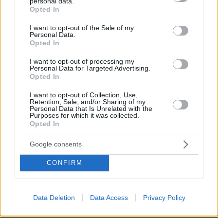
personal data.
grant or deny consent to Google and its third-party tags to
Opted In
use your data for below specified purposes in below Google
εκλογή του νέου Πολιτικού
-Μετά την
consent section.
I want to opt-out of the Sale of my
Συμβουλίου
, τα περισσότερα στελέχη της
Personal Data.
παπανδρεϊκής πλευράς από την Κεντρική
Opted In
Επιτροπή είχαν συνάντηση -στην οποία
I want to opt-out of processing my
συμμετείχε και ο Γιώργος Παπανδρέου- σε
Personal Data for Targeted Advertising.
Opted In
μπαράκι της Νέας Φιλοθέης. Η συζήτηση ήταν
εφ’ όλης της ύλης και σχεδόν καθόλου για
I want to opt-out of Collection, Use,
Retention, Sale, and/or Sharing of my
εσωκομματικά ζητήματα- για παράδειγμα
Personal Data that Is Unrelated with the
Purposes for which it was collected.
αντάλλασσαν απόψεις για τις διεθνείς
Opted In
εξελίξεις και την ενεργειακή ακρίβεια.
Google consents
- Η τελική κατάταξη της σταυροδοσίας των
CONFIRM
μελών του Πολιτικού Συμβουλίου έχει ως εξής
315 ψηφισάντων:
σε σύνολο
Data Deletion
Data Access
Privacy Policy
Σ. Ξεκαλάκης 216