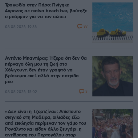
Τραγωδία στην Πάρο: Πνίγηκε
4χρονος σε πισίνα beach bar, βούτηξε
ο μπάρμαν για να τον σώσει
97
08.08.2026, 19:36
Αντόνιο Μπαντέρας: Ήξερα ότι δεν θα
πέρναγα όλη μου τη ζωή στο
Χόλιγουντ, δεν ήταν γραφτό να
βρίσκομαι εκεί, αλλά στην πατρίδα
μου
3
08.08.2026, 15:02
«Δεν είναι η Τζορτζίνα»: Απίστευτο
σκηνικό στη Μαδέιρα, χιλιάδες έξω
από εκκλησία περίμεναν τον γάμο του
Ρονάλντο και είδαν άλλο ζευγάρι, η
αντίδραση του Πορτογάλου σταρ