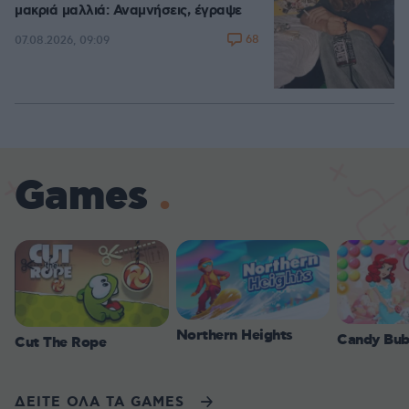
μακριά μαλλιά: Αναμνήσεις, έγραψε
68
07.08.2026, 09:09
Games
Northern Heights
Candy Bub
Cut The Rope
ΔΕΙΤΕ ΟΛΑ ΤΑ GAMES