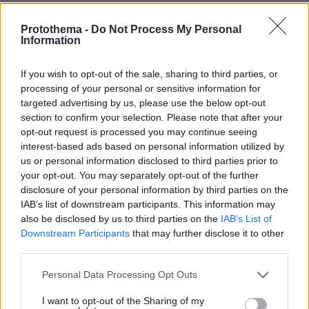
Protothema -
Do Not Process My Personal
Information
ΤΑ ΠΙΟ ΔΗΜΟΦΙΛΗ
If you wish to opt-out of the sale, sharing to third parties, or
processing of your personal or sensitive information for
targeted advertising by us, please use the below opt-out
section to confirm your selection. Please note that after your
opt-out request is processed you may continue seeing
interest-based ads based on personal information utilized by
us or personal information disclosed to third parties prior to
your opt-out. You may separately opt-out of the further
disclosure of your personal information by third parties on the
IAB’s list of downstream participants. This information may
also be disclosed by us to third parties on the
IAB’s List of
Downstream Participants
that may further disclose it to other
third parties.
Please note that this website/app uses one or more Google
Personal Data Processing Opt Outs
services and may gather and store information including but
not limited to your visit or usage behaviour. You may click to
I want to opt-out of the Sharing of my