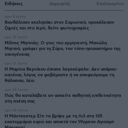
Ειδήσεις
Δημοφιλή
Σχολιασμένα
πριν 9 λεπτά
Βανδάλισαν εκκλησάκι στον Σαρωνικό, προκάλεσαν
ζημιές και στο Ιερό, δείτε φωτογραφίες
πριν 12 λεπτά
Μίλτος Μητσιάς: Ο γιος του ερμηνευτή, Μανώλη
Μητσιά, γράφει για τη Σύρο, τον τόπο-ησυχαστήριο της
οικογένειας
πριν 13 λεπτά
Η Μαρίνα Βερνίκου έπιασε λαγοκέφαλο: Δεν υπάρχει
κανένας λόγος να φοβόμαστε ή να αποφεύγουμε τη
θάλασσα, λέει
πριν 26 λεπτά
Πώς θα καταλάβετε αν ασκείτε παθητική επιθετικότητα
στη σχέση σας
πριν 26 λεπτά
Η Μάντσεστερ Σίτι τα βρήκε με τη Λιλ στα 135
εκατομμύρια ευρώ και αποκτά τον 19χρονο Αγιούμπ
Μπουαντί