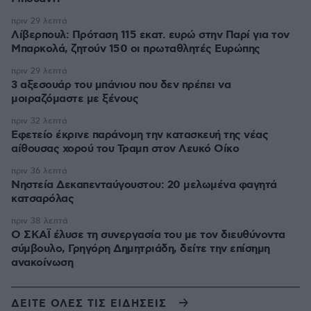
πριν 29 λεπτά
Λίβερπουλ: Πρόταση 115 εκατ. ευρώ στην Παρί για τον
Μπαρκολά, ζητούν 150 οι πρωταθλητές Ευρώπης
πριν 29 λεπτά
3 αξεσουάρ του μπάνιου που δεν πρέπει να
μοιραζόμαστε με ξένους
πριν 32 λεπτά
Εφετείο έκρινε παράνομη την κατασκευή της νέας
αίθουσας χορού του Τραμπ στον Λευκό Οίκο
πριν 36 λεπτά
Νηστεία Δεκαπενταύγουστου: 20 μελωμένα φαγητά
κατσαρόλας
πριν 38 λεπτά
Ο ΣΚΑΪ έλυσε τη συνεργασία του με τον διευθύνοντα
σύμβουλο, Γρηγόρη Δημητριάδη, δείτε την επίσημη
ανακοίνωση
ΔΕΙΤΕ ΟΛΕΣ ΤΙΣ ΕΙΔΗΣΕΙΣ