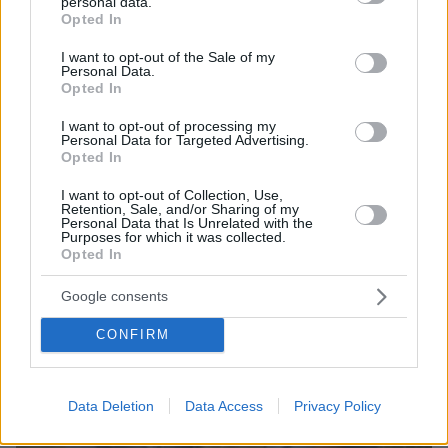
personal data.
grant or deny consent to Google and its third-party tags to
Opted In
use your data for below specified purposes in below Google
consent section.
I want to opt-out of the Sale of my
Personal Data.
Opted In
07.08.2026, 15:59
Είδος υπό εξαφάνιση οι υπερπολύτεκνοι στην
I want to opt-out of processing my
Ελλάδα που γερνάει: Τα... δύο ταψιά μεσημεριανό,
Personal Data for Targeted Advertising.
Opted In
τα επιδόματα, η καθημερινότητά τους
I want to opt-out of Collection, Use,
Retention, Sale, and/or Sharing of my
Personal Data that Is Unrelated with the
Purposes for which it was collected.
Opted In
Google consents
CONFIRM
Data Deletion
Data Access
Privacy Policy