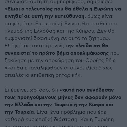
συνεχίσει αυτή τη συμπεριφορά, σημείωσε:
Είμαι ο τελευταίος που θα ήθελα η Ευρώπη να
«
κινηθεί σε αυτή την κατεύθυνση,
όμως είναι
σαφές ότι η Ευρωπαϊκή Ένωση θα σταθεί στο
πλευρό της Ελλάδας και της Κύπρου. Δεν θα
εμφανιστεί διχασμένη σε αυτό το ζήτημα».
ην ελπίδα ότι θα
Εξέφρασε ταυτοχρόνως τ
συνεχιστεί το πρώτο βήμα αποκλιμάκωσης
που
ξεκίνησε με την αποχώρηση του Ορούτς Ρέις
«και θα επαναληφθούν οι συνομιλίες δίχως
απειλές κι επιθετική ρητορική».
«αυτά που συνέβησαν
Επέμεινε, ωστόσο, ότι
τους προηγούμενους μήνες δεν αφορούν μόνο
την Ελλάδα και την Τουρκία ή την Κύπρο και
την Τουρκία
. Είναι ένα πρόβλημα που έχει
καθαρά ευρωπαϊκή διάσταση. Και η Ευρώπη
κατέστησε απολύτως σαφές ότι αυτό που