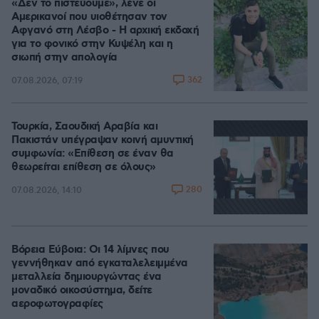
«Δεν το πιστεύουμε», λένε οι
Αμερικανοί που υιοθέτησαν τον
Αφγανό στη Λέσβο - Η αρχική εκδοχή
για το φονικό στην Κυψέλη και η
σιωπή στην απολογία
362
07.08.2026, 07:19
Τουρκία, Σαουδική Αραβία και
Πακιστάν υπέγραψαν κοινή αμυντική
συμφωνία: «Επίθεση σε έναν θα
θεωρείται επίθεση σε όλους»
280
07.08.2026, 14:10
Βόρεια Εύβοια: Οι 14 λίμνες που
γεννήθηκαν από εγκαταλελειμμένα
μεταλλεία δημιουργώντας ένα
μοναδικό οικοσύστημα, δείτε
αεροφωτογραφίες