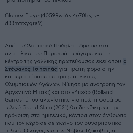
τρία εισιτήρια του τελικού.
Glomex Player(40599w16ki4e70hs, v-
d33mtrxyqra9)
Από το Ολυμπιακό Ποδηλατοδρόμιο στα
ανατολικά του Παρισιού... φύγαμε για το
κέντρο της γαλλικής πρωτεύουσας εκεί όπου
ο
Στέφανος Τσιτσιπάς
για πρώτη φορά στην
καριέρα πέρασε σε προημιτελικούς
Ολυμπιακών Αγώνων. Νίκησε με ανατροπή τον
Αργεντινό Μπαέζ και στο γήπεδο (Rolland
Garros) όπου αγωνίστηκε για πρώτη φορά σε
τελικό Grand Slam (2021) θα διεκδικήσει την
πρόκριση στα ημιτελικά, κόντρα στον άνθρωπο
που τον κέρδισε σε εκείνο τον συναρπαστικό
τελικό. Ο λόγος για τον Νόβακ Τζόκοβιτς ο