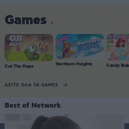
Games
Northern Heights
Candy Bub
Cut The Rope
ΔΕΙΤΕ ΟΛΑ ΤΑ GAMES
Best of Network