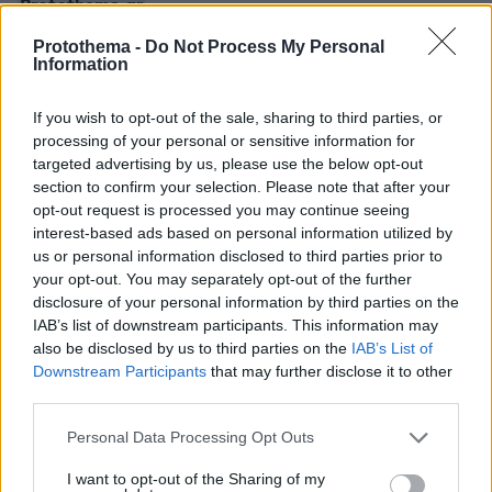
Protothema.gr
Protothema -
Do Not Process My Personal
Σχετικά Άρθρα
Information
If you wish to opt-out of the sale, sharing to third parties, or
processing of your personal or sensitive information for
targeted advertising by us, please use the below opt-out
section to confirm your selection. Please note that after your
opt-out request is processed you may continue seeing
interest-based ads based on personal information utilized by
us or personal information disclosed to third parties prior to
your opt-out. You may separately opt-out of the further
disclosure of your personal information by third parties on the
IAB’s list of downstream participants. This information may
also be disclosed by us to third parties on the
IAB’s List of
Downstream Participants
that may further disclose it to other
third parties.
Please note that this website/app uses one or more Google
Personal Data Processing Opt Outs
services and may gather and store information including but
not limited to your visit or usage behaviour. You may click to
I want to opt-out of the Sharing of my