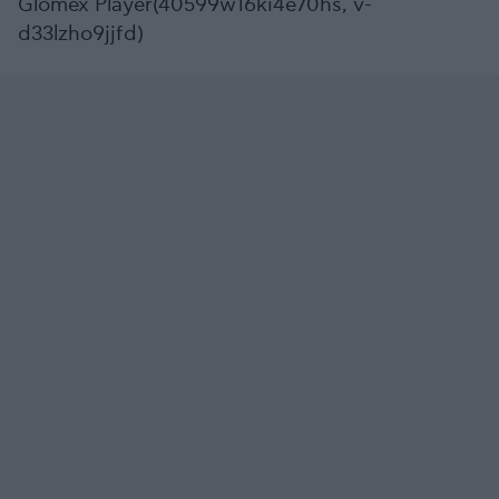
Glomex Player(40599w16ki4e70hs, v-
d33lzho9jjfd)