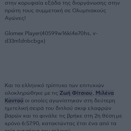
στην κορυφαία εξάδα της διοργάνωσης στην
πρώτη τους συμμετοχή σε Ολυμπιακούς
Αγώνες!
Glomex Player(40599w16ki4e70hs, v-
d33m1dnbcbgx)
Και το ελληνικό τρίπτυχο των επιτυχιών
ολοκληρώθηκε με
τις
Ζωή Φίτσιου
,
Μιλένα
Κοντού
οι οποίες αγωνίστηκαν στη δεύτερη
ημιτελική σειρά του διπλού σκιφ ελαφρών
βαρών και το φινάλε τις βρήκε στη 2η θέση με
χρόνο 6:57.90, κατακτώντας έτσι ένα από τα