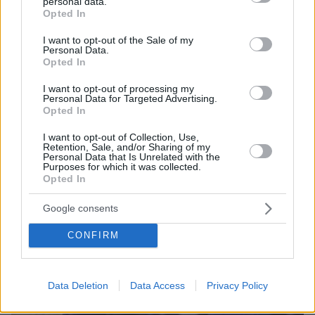
personal data.
grant or deny consent to Google and its third-party tags to
Opted In
use your data for below specified purposes in below Google
consent section.
I want to opt-out of the Sale of my
31.07.2024, 14:34
Personal Data.
Opted In
Φόρτσαρε (2-0 τον Μπάεζ) και προκρίθηκε στα
προημιτελικά του ολυμπιακού τουρνουά ο Τσιτσιπάς
I want to opt-out of processing my
Personal Data for Targeted Advertising.
Opted In
I want to opt-out of Collection, Use,
Retention, Sale, and/or Sharing of my
Personal Data that Is Unrelated with the
Purposes for which it was collected.
Opted In
Google consents
CONFIRM
Data Deletion
Data Access
Privacy Policy