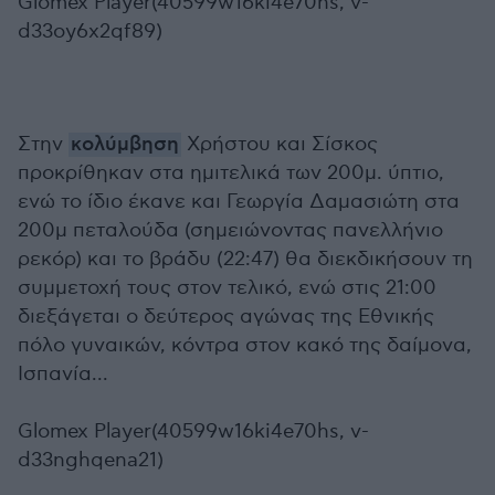
Glomex Player(40599w16ki4e70hs, v-
d33oy6x2qf89)
Στην
κολύμβηση
Χρήστου και Σίσκος
προκρίθηκαν στα ημιτελικά των 200μ. ύπτιο,
ενώ το ίδιο έκανε και Γεωργία Δαμασιώτη στα
200μ πεταλούδα (σημειώνοντας πανελλήνιο
ρεκόρ) και το βράδυ (22:47) θα διεκδικήσουν τη
συμμετοχή τους στον τελικό, ενώ στις 21:00
διεξάγεται ο δεύτερος αγώνας της Εθνικής
πόλο γυναικών, κόντρα στον κακό της δαίμονα,
Ισπανία...
Glomex Player(40599w16ki4e70hs, v-
d33nghqena21)