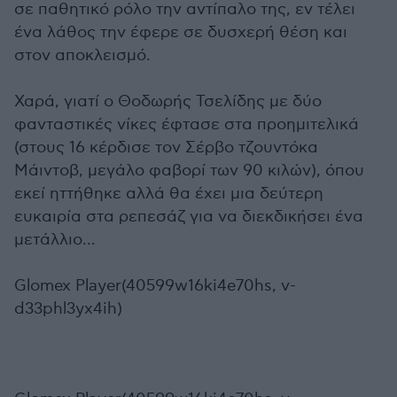
σε παθητικό ρόλο την αντίπαλο της, εν τέλει
ένα λάθος την έφερε σε δυσχερή θέση και
στον αποκλεισμό.
Χαρά, γιατί ο Θοδωρής Τσελίδης με δύο
φανταστικές νίκες έφτασε στα προημιτελικά
(στους 16 κέρδισε τον Σέρβο τζουντόκα
Μάιντοβ, μεγάλο φαβορί των 90 κιλών), όπου
εκεί ηττήθηκε αλλά θα έχει μια δεύτερη
ευκαιρία στα ρεπεσάζ για να διεκδικήσει ένα
μετάλλιο...
Glomex Player(40599w16ki4e70hs, v-
d33phl3yx4ih)