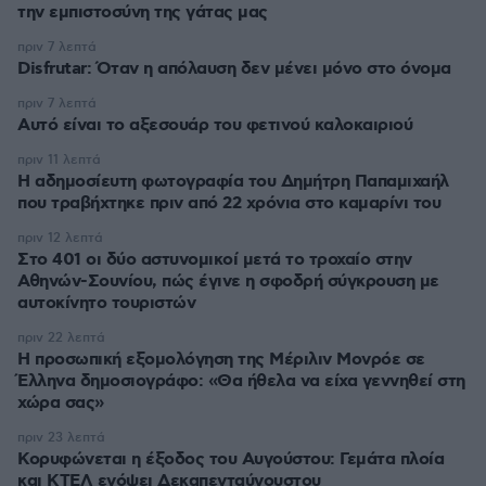
την εμπιστοσύνη της γάτας μας
πριν 7 λεπτά
Disfrutar: Όταν η απόλαυση δεν μένει μόνο στο όνομα
πριν 7 λεπτά
Αυτό είναι το αξεσουάρ του φετινού καλοκαιριού
πριν 11 λεπτά
Η αδημοσίευτη φωτογραφία του Δημήτρη Παπαμιχαήλ
που τραβήχτηκε πριν από 22 χρόνια στο καμαρίνι του
πριν 12 λεπτά
Στο 401 οι δύο αστυνομικοί μετά το τροχαίο στην
Αθηνών-Σουνίου, πώς έγινε η σφοδρή σύγκρουση με
αυτοκίνητο τουριστών
πριν 22 λεπτά
Η προσωπική εξομολόγηση της Μέριλιν Μονρόε σε
Έλληνα δημοσιογράφο: «Θα ήθελα να είχα γεννηθεί στη
χώρα σας»
πριν 23 λεπτά
Κορυφώνεται η έξοδος του Αυγούστου: Γεμάτα πλοία
και ΚΤΕΛ ενόψει Δεκαπενταύγουστου