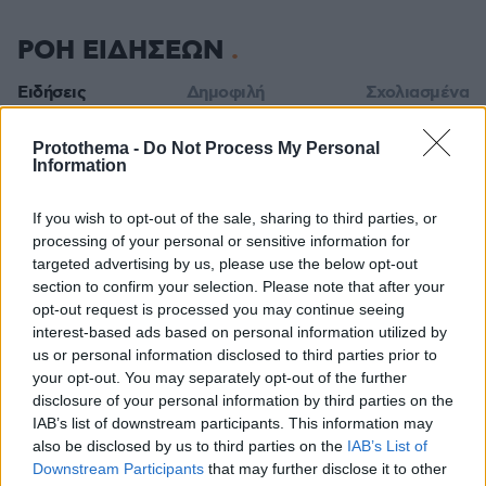
ΡΟΗ ΕΙΔΗΣΕΩΝ
Ειδήσεις
Δημοφιλή
Σχολιασμένα
πριν 9 λεπτά
Protothema -
Do Not Process My Personal
Πέντε στυλ παντελονιού που επανέρχονται κάθε
Information
καλοκαίρι
If you wish to opt-out of the sale, sharing to third parties, or
πριν 9 λεπτά
3 κοκτέιλ με μπίρα που θα θέλετε να φτιάχνετε ξανά και
processing of your personal or sensitive information for
ξανά
targeted advertising by us, please use the below opt-out
section to confirm your selection. Please note that after your
πριν 12 λεπτά
opt-out request is processed you may continue seeing
Φραντσέσκα Τόκα: Η Ιταλίδα «νύφη» της Eurovision
interest-based ads based on personal information utilized by
ποζάρει με μπικίνι και... ολόγυμνη στην μπανιέρα της,
us or personal information disclosed to third parties prior to
δείτε φωτογραφίες
your opt-out. You may separately opt-out of the further
πριν 12 λεπτά
disclosure of your personal information by third parties on the
Παρά το «μπλόκο» του Ανωτάτου Δικαστηρίου, ο Τραμπ
IAB’s list of downstream participants. This information may
επιχειρεί ξανά να απολύσει την κυβερνήτρια της Fed
also be disclosed by us to third parties on the
IAB’s List of
Λίζα Κουκ
Downstream Participants
that may further disclose it to other