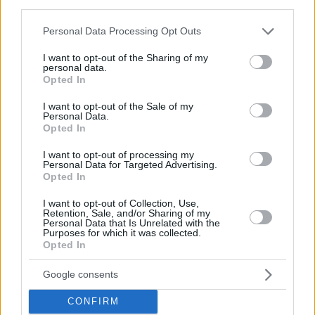
third parties.
πριν 17 λεπτά
Είμαστε πιο ευτυχισμένοι όταν κάνουμε περισσότερο
Please note that this website/app uses one or more Google
Personal Data Processing Opt Outs
σεξ; Ένας ειδικός εξηγεί αυτή την αμφίδρομη σχέση
services and may gather and store information including but
not limited to your visit or usage behaviour. You may click to
I want to opt-out of the Sharing of my
πριν 17 λεπτά
personal data.
Σε δημοπρασία η μπάλα από το «χέρι του Θεού», το
grant or deny consent to Google and its third-party tags to
Opted In
περίφημο γκολ του Μαραντόνα
use your data for below specified purposes in below Google
consent section.
I want to opt-out of the Sale of my
πριν 18 λεπτά
Personal Data.
Kicker: «Μετά τον Καρέτσα η Ντόρτμουντ έχει στα
Opted In
ραντάρ της και τον Κωνσταντέλια»
I want to opt-out of processing my
πριν 19 λεπτά
Personal Data for Targeted Advertising.
Aνατολική Κρήτη: Παραλίες με φοίνικες και τοπία
Opted In
γεμάτα ελαιόδεντρα
I want to opt-out of Collection, Use,
πριν 19 λεπτά
Retention, Sale, and/or Sharing of my
ΔΕΗ: Νέα συμφωνία για απόκτηση έργων ΑΠΕ άνω των
Personal Data that Is Unrelated with the
Purposes for which it was collected.
2 GW σε Πολωνία και Ουγγαρία
Opted In
πριν 21 λεπτά
ΔΕΘ: «Ανέβηκε» ο διαγωνισμός των 165 εκατ. ευρώ για
Google consents
τη μεγάλη ανάπλαση, δείτε φωτογραφίες
CONFIRM