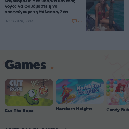
λαγοκέφαλο: Δεν υπάρχει κανένας
λόγος να φοβόμαστε ή να
αποφεύγουμε τη θάλασσα, λέει
23
07.08.2026, 18:13
Games
Northern Heights
Candy Bub
Cut The Rope