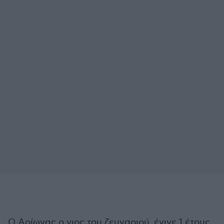
Ο Αρίωνας ο γιος του ζευγαριού, έγινε 1 έτους