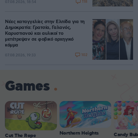
118
07.08.2026, 18:54
Νέες καταγγελίες στην Ελπίδα για τη
Δημοκρατία: Γρατσία, Γαλανός,
Καρυστιανού και αυλικοί το
μετέτρεψαν σε φοβικό αρχηγικό
κόμμα
102
07.08.2026, 19:33
Games
Northern Heights
Candy Bub
Cut The Rope