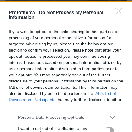
Protothema -
Do Not Process My Personal
Information
If you wish to opt-out of the sale, sharing to third parties, or
processing of your personal or sensitive information for
targeted advertising by us, please use the below opt-out
section to confirm your selection. Please note that after your
opt-out request is processed you may continue seeing
07.08.2026, 18:22
interest-based ads based on personal information utilized by
«Πόσα θέλεις για το κορίτσι;»: Τουρίστας στην
us or personal information disclosed to third parties prior to
Κρήτη ζητά... τιμή για να ασελγήσει σε ανήλικη, τι
your opt-out. You may separately opt-out of the further
καταγγέλλει ο ιδιοκτήτης επιχείρησης
disclosure of your personal information by third parties on the
IAB’s list of downstream participants. This information may
also be disclosed by us to third parties on the
IAB’s List of
Downstream Participants
that may further disclose it to other
third parties.
Please note that this website/app uses one or more Google
Personal Data Processing Opt Outs
services and may gather and store information including but
not limited to your visit or usage behaviour. You may click to
I want to opt-out of the Sharing of my