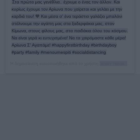
Στα πρώτα μας γενέθλια.. έχουμε ο ένας τον άλλον. Και
κυρίως έχουμε τον Αρίωνα που χαίρεται και γελάει με την
καρδιά του! 💙 Και μέσα σ' ένα τεράστιο γαλάζιο μπαλόνι
στέλνουμε την αγάπη μας στα ξαδερφάκια μας, στον
Κίμωνα, στους φίλους μας, στα παιδάκια όλου του κόσμου.
Να είναι γερά κι ευτυχισμένα! Να τα χαιρόμαστε κάθε μέρα!
Αρίωνα Σ' Αγαπάμε! #happyfirstbirthday #birthdayboy
#party #family #menoumespiti #socialdistancing
Η δημοσίευση κοινοποιήθηκε από το χρήστη
ᴊᴇɴɴʏ ᴛʜᴇᴏɴᴀ
(@jen