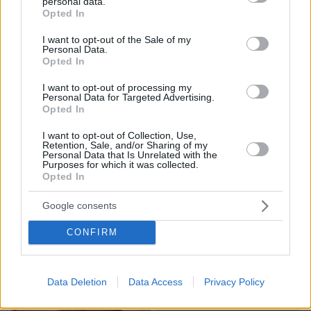
personal data.
grant or deny consent to Google and its third-party tags to
Opted In
use your data for below specified purposes in below Google
consent section.
I want to opt-out of the Sale of my
Personal Data.
Opted In
I want to opt-out of processing my
Personal Data for Targeted Advertising.
Opted In
I want to opt-out of Collection, Use,
Retention, Sale, and/or Sharing of my
Personal Data that Is Unrelated with the
Purposes for which it was collected.
Opted In
Google consents
07.08.2026, 15:59
Είδος υπό εξαφάνιση οι υπερπολύτεκνοι στην
CONFIRM
Ελλάδα που γερνάει: Τα... δύο ταψιά μεσημεριανό,
τα επιδόματα, η καθημερινότητά τους
Data Deletion
Data Access
Privacy Policy