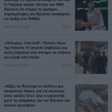
Βάλθηκε να τρελάνει κόσμο ο Καντέρ:
Ο Τούρκος πρώην σέντερ του NBA
δηλώνει ότι πληροί τα κριτήρια...
συμπερίληψης και δηλώνει υποψήφιος
να παίξει στο WNBA
27
07.08.2026, 23:30
«Πόλεμος» Σάντσεθ - Μελόνι λόγω
της Θέουτα: Η Ισπανία επιβάλλει και
αυτή ελέγχους στα σύνορα σε πτήσεις
και πλοία από Ιταλία
38
07.08.2026, 23:19
«Άξιζε να θέσουμε σε κίνδυνο μια
οικογένεια λύκων, για να σώσουμε
έναν σκύλο; Όχι» λέει ο ερευνητής
μετά τις επικρίσεις για τον θάνατο του
λευκού κουταβιού