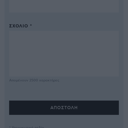
ΣΧΌΛΙΟ *
Απομένουν
2500
χαρακτήρες
* Υποχρεωτικά πεδία