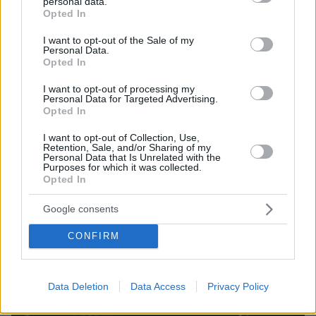
personal data.
grant or deny consent to Google and its third-party tags to
Opted In
use your data for below specified purposes in below Google
consent section.
I want to opt-out of the Sale of my
09.08.2026, 09:28
Personal Data.
Χωρίς ναυαγοσώστη ήταν το beach bar στην Πάρο
Opted In
όταν πνίγηκε ο 4χρονος, έρευνα για την άδεια της
πισίνας: Το χρονικό της τραγωδίας
I want to opt-out of processing my
Personal Data for Targeted Advertising.
Opted In
I want to opt-out of Collection, Use,
Retention, Sale, and/or Sharing of my
Personal Data that Is Unrelated with the
Purposes for which it was collected.
Opted In
Google consents
CONFIRM
Data Deletion
Data Access
Privacy Policy