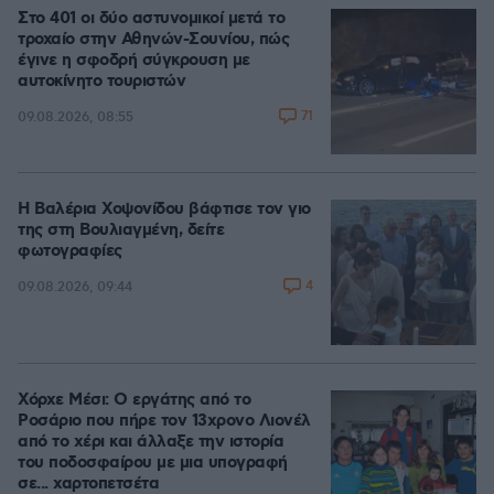
Στο 401 οι δύο αστυνομικοί μετά το
τροχαίο στην Αθηνών-Σουνίου, πώς
έγινε η σφοδρή σύγκρουση με
αυτοκίνητο τουριστών
71
09.08.2026, 08:55
Η Βαλέρια Χοψονίδου βάφτισε τον γιο
της στη Βουλιαγμένη, δείτε
φωτογραφίες
4
09.08.2026, 09:44
Χόρχε Μέσι: Ο εργάτης από το
Ροσάριο που πήρε τον 13χρονο Λιονέλ
από το χέρι και άλλαξε την ιστορία
του ποδοσφαίρου με μια υπογραφή
σε... χαρτοπετσέτα