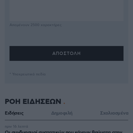
Απομένουν
2500
χαρακτήρες
* Υποχρεωτικά πεδία
ΡΟΗ ΕΙΔΗΣΕΩΝ
Ειδήσεις
Δημοφιλή
Σχολιασμένα
πριν 16 λεπτά
Οι συνδυασμοί συστατικών που κάνουν θαύματα στην