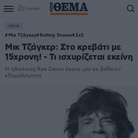
Games
GALA
Column
Column
Μικ Τζάγκερ
Rolling Stones
Σεξ
1
2
Μικ Τζάγκερ: Στο κρεβάτι με
15χρονη! - Τι ισχυρίζεται εκείνη
Η ηθοποιός
Rae Dawn έκανε μία εκ βαθέων
εξομολόγηση