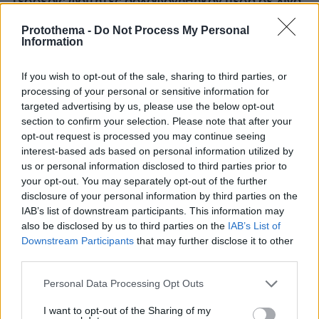
τέσσερις φοιτητές δολοφονήθηκαν μέσα σε λίγα
λεπτά
Protothema -
Do Not Process My Personal
Information
If you wish to opt-out of the sale, sharing to third parties, or
processing of your personal or sensitive information for
targeted advertising by us, please use the below opt-out
section to confirm your selection. Please note that after your
opt-out request is processed you may continue seeing
interest-based ads based on personal information utilized by
us or personal information disclosed to third parties prior to
your opt-out. You may separately opt-out of the further
disclosure of your personal information by third parties on the
IAB’s list of downstream participants. This information may
also be disclosed by us to third parties on the
IAB’s List of
Downstream Participants
that may further disclose it to other
third parties.
Please note that this website/app uses one or more Google
Personal Data Processing Opt Outs
services and may gather and store information including but
not limited to your visit or usage behaviour. You may click to
I want to opt-out of the Sharing of my