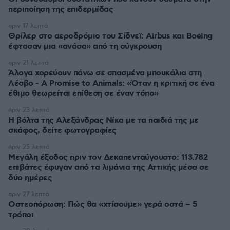
περιποίηση της επιδερμίδας
πριν 17 λεπτά
Θρίλερ στο αεροδρόμιο του Σίδνεϊ: Airbus και Boeing
έφτασαν μια «ανάσα» από τη σύγκρουση
πριν 21 λεπτά
Άλογα χορεύουν πάνω σε σπασμένα μπουκάλια στη
Λέσβο - A Promise to Animals: «Όταν η κριτική σε ένα
έθιμο θεωρείται επίθεση σε έναν τόπο»
πριν 23 λεπτά
Η βόλτα της Αλεξάνδρας Νίκα με τα παιδιά της με
σκάφος, δείτε φωτογραφίες
πριν 25 λεπτά
Μεγάλη έξοδος πριν τον Δεκαπενταύγουστο: 113.782
επιβάτες έφυγαν από τα λιμάνια της Αττικής μέσα σε
δύο ημέρες
πριν 27 λεπτά
Οστεοπόρωση: Πώς θα «χτίσουμε» γερά οστά – 5
τρόποι