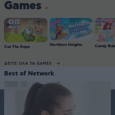
Games
Northern Heights
Candy Bub
Cut The Rope
ΔΕΙΤΕ ΟΛΑ ΤΑ GAMES
Best of Network