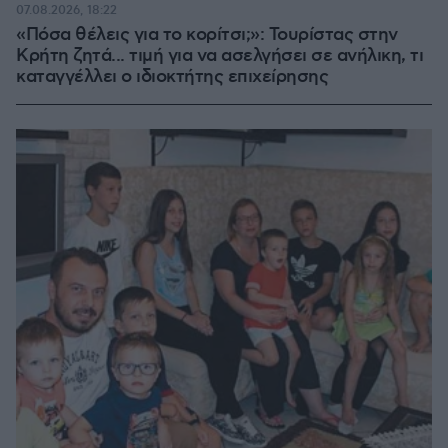
07.08.2026, 18:22
«Πόσα θέλεις για το κορίτσι;»: Τουρίστας στην
Κρήτη ζητά... τιμή για να ασελγήσει σε ανήλικη, τι
καταγγέλλει ο ιδιοκτήτης επιχείρησης