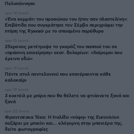
Πελοπόννησο
πριν 14 λεπτά
«Ένα κομμάτι του προσώπου του ήταν σαν πλαστελίνη»:
Επιβάτιδα που συγκράτησε τον Σέρβο περιγράφει την
πτήση της Ryanair με το σπασμένο παράθυρο
πριν 15 λεπτά
25χρονος μετέτρεψε το γκαράζ του παππού του σε
«πράσινη επιχείρηση» εκατ. δολαρίων: «Χαίρομαι που
έμεινα εδώ»
πριν 19 λεπτά
Πέντε στυλ παντελονιού που επανέρχονται κάθε
καλοκαίρι
πριν 19 λεπτά
3 κοκτέιλ με μπίρα που θα θέλετε να φτιάχνετε ξανά και
ξανά
πριν 22 λεπτά
Φραντσέσκα Τόκα: Η Ιταλίδα «νύφη» της Eurovision
ποζάρει με μπικίνι και... ολόγυμνη στην μπανιέρα της,
δείτε φωτογραφίες