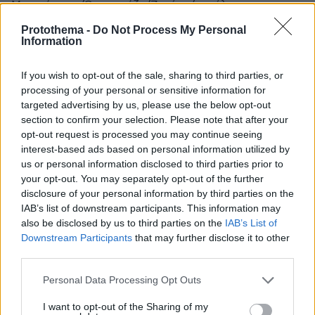
Μικρούτσικο/Ουγγαρέζο/Ζαρίφη/και όλους τους
τριτοτέταρτους.
Protothema -
Do Not Process My Personal
ΑΠΑΝΤΗΣΗ
Information
Θα γυρίσει ο τροχός
If you wish to opt-out of the sale, sharing to third parties, or
13.05.2026, 20:50
processing of your personal or sensitive information for
Eγραψες τρισμέγιστε, ογκόλιθε της λογικής, αλλά
targeted advertising by us, please use the below opt-out
δυστυχώς αν δεν βλέπεις τον μικρούτσικο και την
section to confirm your selection. Please note that after your
σκορδά, θα αλλάξεις κανάλι. Γι αυτό βλέπεις τους
opt-out request is processed you may continue seeing
ίδιους και τους ίδιους, ξανα και ξανά. Ακόμα και
interest-based ads based on personal information utilized by
αν η εκπομπή πάει άπατη, πάλι τους ιδιους θα
us or personal information disclosed to third parties prior to
your opt-out. You may separately opt-out of the further
καλέσουν την επόμενη φορά. Ο κόσμος θέλει
disclosure of your personal information by third parties on the
μικρούτσικο, κωστόπουλο, ζαρίφη κλπ.
IAB’s list of downstream participants. This information may
ΑΠΑΝΤΗΣΗ
also be disclosed by us to third parties on the
IAB’s List of
Downstream Participants
that may further disclose it to other
Planet
third parties.
13.05.2026, 22:32
Ποιος κόσμος η γιαγιά σου και παππούς σου
Please note that this website/app uses one or more Google
Personal Data Processing Opt Outs
δεν είναι όλος ο κόσμος.
services and may gather and store information including but
not limited to your visit or usage behaviour. You may click to
I want to opt-out of the Sharing of my
ΑΠΑΝΤΗΣΗ