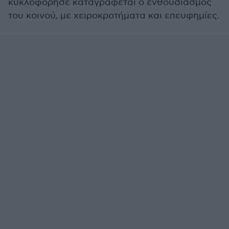
κυκλοφόρησε καταγράφεται ο ενθουσιασμός
του κοινού, με χειροκροτήματα και επευφημίες.