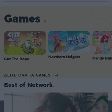
Games
Northern Heights
Candy Bub
Cut The Rope
ΔΕΙΤΕ ΟΛΑ ΤΑ GAMES
Best of Network