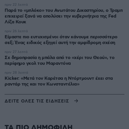
πριν 22 λεπτά
Παρά το «μπλόκο» του Ανωτάτου Δικαστηρίου, ο Τραμπ
επιχειρεί ξανά να απολύσει την κυβερνήτρια της Fed
Λίζα Κουκ
πριν 26 λεπτά
Είμαστε πιο ευτυχισμένοι όταν κάνουμε περισσότερο
σεξ; Ένας ειδικός εξηγεί αυτή την αμφίδρομη σχέση
πριν 27 λεπτά
Σε δημοπρασία η μπάλα από το «χέρι του Θεού», το
περίφημο γκολ του Μαραντόνα
πριν 28 λεπτά
Kicker: «Μετά τον Καρέτσα η Ντόρτμουντ έχει στα
ραντάρ της και τον Κωνσταντέλια»
ΔΕΙΤΕ ΟΛΕΣ ΤΙΣ ΕΙΔΗΣΕΙΣ
ΤΑ ΠΙΟ ΔΗΜΟΦΙΛΗ