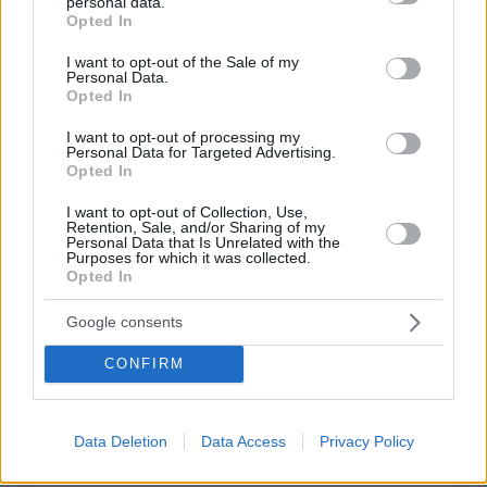
personal data.
grant or deny consent to Google and its third-party tags to
Opted In
use your data for below specified purposes in below Google
consent section.
ΠΡΟΣΘΗΚΗ ΣΧΟΛΙΟΥ
I want to opt-out of the Sale of my
Personal Data.
Opted In
ΌΝΟΜΑ *
I want to opt-out of processing my
Personal Data for Targeted Advertising.
Opted In
I want to opt-out of Collection, Use,
Retention, Sale, and/or Sharing of my
EMAIL
Personal Data that Is Unrelated with the
Purposes for which it was collected.
Opted In
Google consents
ΣΧΌΛΙΟ *
CONFIRM
Data Deletion
Data Access
Privacy Policy