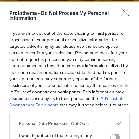
Protothema -
Do Not Process My Personal
Information
If you wish to opt-out of the sale, sharing to third parties, or
processing of your personal or sensitive information for
15.02.2026, 10:03
targeted advertising by us, please use the below opt-out
Ο Παντελής Τουτουντζής ταξίδεψε με τον σύζυγό του στο
section to confirm your selection. Please note that after your
Παρίσι: Όλοι αξίζουμε την αγάπη, γράφει
opt-out request is processed you may continue seeing
interest-based ads based on personal information utilized by
Thema Insights
us or personal information disclosed to third parties prior to
your opt-out. You may separately opt-out of the further
disclosure of your personal information by third parties on the
IAB’s list of downstream participants. This information may
also be disclosed by us to third parties on the
IAB’s List of
Downstream Participants
that may further disclose it to other
third parties.
Please note that this website/app uses one or more Google
Personal Data Processing Opt Outs
services and may gather and store information including but
not limited to your visit or usage behaviour. You may click to
I want to opt-out of the Sharing of my