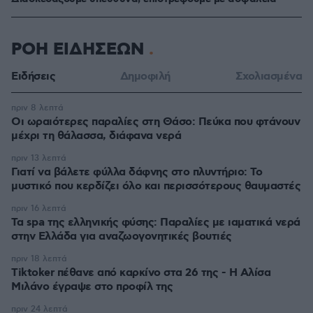
ΡΟΗ ΕΙΔΗΣΕΩΝ
Ειδήσεις
Δημοφιλή
Σχολιασμένα
πριν 8 λεπτά
Οι ωραιότερες παραλίες στη Θάσο: Πεύκα που φτάνουν
μέχρι τη θάλασσα, διάφανα νερά
πριν 13 λεπτά
Γιατί να βάλετε φύλλα δάφνης στο πλυντήριο: Το
μυστικό που κερδίζει όλο και περισσότερους θαυμαστές
πριν 16 λεπτά
Τα spa της ελληνικής φύσης: Παραλίες με ιαματικά νερά
στην Ελλάδα για αναζωογονητικές βουτιές
πριν 18 λεπτά
Tiktoker πέθανε από καρκίνο στα 26 της - Η Αλίσα
Μιλάνο έγραψε στο προφίλ της
πριν 24 λεπτά