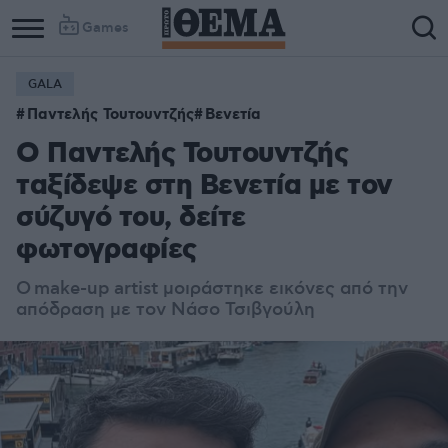
Games
GALA
Παντελής Τουτουντζής
Βενετία
Ο Παντελής Τουτουντζής
ταξίδεψε στη Βενετία με τον
σύζυγό του, δείτε
φωτογραφίες
Ο make-up artist μοιράστηκε εικόνες από την
απόδραση με τον Νάσο Τσιβγούλη