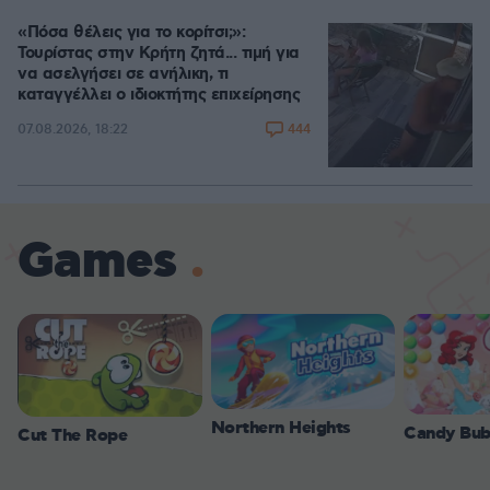
«Πόσα θέλεις για το κορίτσι;»:
Τουρίστας στην Κρήτη ζητά... τιμή για
να ασελγήσει σε ανήλικη, τι
καταγγέλλει ο ιδιοκτήτης επιχείρησης
444
07.08.2026, 18:22
Games
Northern Heights
Candy Bub
Cut The Rope