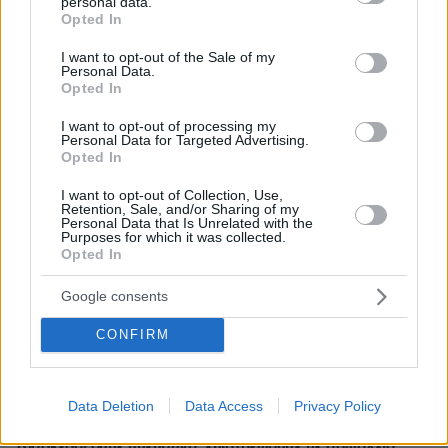
personal data.
grant or deny consent to Google and its third-party tags to
Opted In
use your data for below specified purposes in below Google
consent section.
I want to opt-out of the Sale of my
Personal Data.
Opted In
I want to opt-out of processing my
Personal Data for Targeted Advertising.
Opted In
I want to opt-out of Collection, Use,
Retention, Sale, and/or Sharing of my
Personal Data that Is Unrelated with the
Purposes for which it was collected.
03.08.2026, 11:06
Opted In
Κάτι αλλάζει στον χάρτη της πανεπιστημιακής εκπαίδευσης
στην Ελλάδα
Google consents
30.07.2026, 15:25
CONFIRM
Εθνική Τράπεζα: Η κορυφαία επιλογή για τη χρηματοδότηση
μεγάλων έργων
Data Deletion
Data Access
Privacy Policy
29.07.2026, 09:39
Διασκεδάζουμε υπεύθυνα, επιστρέφουμε με ασφάλεια