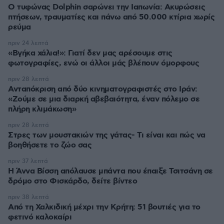
Ο τυφώνας Dolphin σαρώνει την Ιαπωνία: Ακυρώσεις
πτήσεων, τραυματίες και πάνω από 50.000 κτίρια χωρίς
ρεύμα
πριν 24 λεπτά
«Βγήκα χάλια!»: Γιατί δεν μας αρέσουμε στις
φωτογραφίες, ενώ οι άλλοι μάς βλέπουν όμορφους
πριν 28 λεπτά
Ανταπόκριση από δύο κινηματογραφιστές στο Ιράν:
«Ζούμε σε μια διαρκή αβεβαιότητα, έναν πόλεμο σε
πλήρη κλιμάκωση»
πριν 28 λεπτά
Στρες των μουστακιών της γάτας- Τι είναι και πώς να
βοηθήσετε το ζώο σας
πριν 37 λεπτά
Η Άννα Βίσση απόλαυσε μπάντα που έπαιξε Τσιτσάνη σε
δρόμο στο Φισκάρδο, δείτε βίντεο
πριν 38 λεπτά
Από τη Χαλκιδική μέχρι την Κρήτη: 51 βουτιές για το
φετινό καλοκαίρι