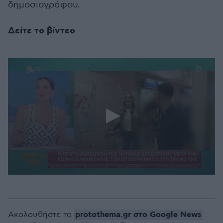
δημοσιογράφου.
Δείτε το βίντεο
0
seconds
of
2
minutes,
protothema.gr στο Google News
Ακολουθήστε το
16