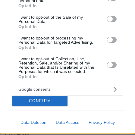
personal data.
grant or deny consent to Google and its third-party tags to
Opted In
use your data for below specified purposes in below Google
consent section.
I want to opt-out of the Sale of my
Personal Data.
Opted In
I want to opt-out of processing my
Personal Data for Targeted Advertising.
Opted In
I want to opt-out of Collection, Use,
Retention, Sale, and/or Sharing of my
Personal Data that Is Unrelated with the
Purposes for which it was collected.
Opted In
Google consents
CONFIRM
07.08.2026, 22:54
Ο «Δράκος» του Λονδίνου: 40χρονος με
προβλήματα όρασης σκότωνε και βίαζε γυναίκες,
Data Deletion
Data Access
Privacy Policy
η αστυνομία τον είχε συλλάβει και τον άφησε