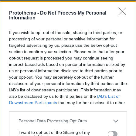
08.08.2026, 06:02
Στήριξη Τραμπ στον νέο πρόεδρο της Κολομβίας με
Protothema -
Do Not Process My Personal
«βοήθεια» 1 δισ. δολαρίων για την ασφάλεια
Information
08.08.2026, 06:00
Το μενού της ημέρας - Τι τρώμε σήμερα Σάββατο
If you wish to opt-out of the sale, sharing to third parties, or
(8/8/2026)
processing of your personal or sensitive information for
targeted advertising by us, please use the below opt-out
08.08.2026, 05:33
section to confirm your selection. Please note that after your
Στο χαμηλότερο επίπεδο της δεκαετίας η αποψίλωση
opt-out request is processed you may continue seeing
στον Αμαζόνιο, μειώθηκε κατά 37% σε έναν χρόνο
interest-based ads based on personal information utilized by
us or personal information disclosed to third parties prior to
ΔΕΙΤΕ ΟΛΕΣ ΤΙΣ ΕΙΔΗΣΕΙΣ
your opt-out. You may separately opt-out of the further
disclosure of your personal information by third parties on the
IAB’s list of downstream participants. This information may
also be disclosed by us to third parties on the
IAB’s List of
Downstream Participants
that may further disclose it to other
ΤΑ ΠΙΟ ΔΗΜΟΦΙΛΗ
third parties.
Please note that this website/app uses one or more Google
Personal Data Processing Opt Outs
services and may gather and store information including but
not limited to your visit or usage behaviour. You may click to
I want to opt-out of the Sharing of my