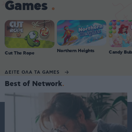
Games
Northern Heights
Candy Bub
Cut The Rope
ΔΕΙΤΕ ΟΛΑ ΤΑ GAMES
Best of Network