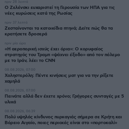
πριν 28 λεπτά
Ο Ζελένσκι ευχαριστεί τη Γερουσία των ΗΠΑ για τις
νέες κυρώσεις κατά της Ρωσίας
πριν 37 λεπτά
Ζεσταίνονται τα κατοικίδια πτηνά; Δείτε πώς θα τα
κρατήσετε δροσερά
πριν μία ώρα
«Η αεροπορική ισχύς έχει όρια»: Ο κορυφαίος
στρατηγός του Τραμπ «ψάχνει έξοδο» από τον πόλεμο
με το Ιράν, λέει το CNN
08.08.2026, 07:00
Χοληστερόλη: Πέντε κινήσεις ματ για να την ρίξετε
χαμηλά
08.08.2026, 07:00
Πεινάτε αλλά δεν έχετε χρόνο; Γρήγορες συνταγές με 5
υλικά
08.08.2026, 06:39
Πολύ υψηλός κίνδυνος πυρκαγιάς σήμερα σε Κρήτη και
Βόρειο Αιγαίο, ποιες περιοχές είναι στο «πορτοκαλί»