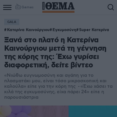
Games
GALA
Column
Column
Κατερίνα Καινούργιου
Εγκυμοσύνη
Super Κατερίνα
1
2
Ξανά στο πλατό η Κατερίνα
Καινούργιου μετά τη γέννηση
της κόρης της: Έχω γυρίσει
διαφορετική, δείτε βίντεο
«Νιώθω ευγνωμοσύνη και αγάπη για το
πλασματάκι μου, είναι τόσο μικροσκοπική και
καλούλα» είπε για την κόρη της -
«Έχω χάσει τα
κιλά της εγκυμοσύνης, είχα πάρει 24» είπε η
παρουσιάστρια