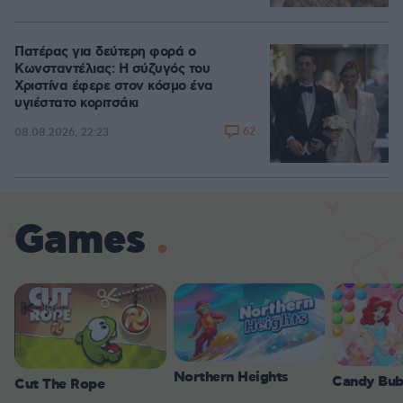
Πατέρας για δεύτερη φορά ο
Κωνσταντέλιας: Η σύζυγός του
Χριστίνα έφερε στον κόσμο ένα
υγιέστατο κοριτσάκι
62
08.08.2026, 22:23
Games
Northern Heights
Candy Bub
Cut The Rope