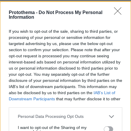
ΔΕΙΤΕ ΟΛΕΣ ΤΙΣ ΕΙΔΗΣΕΙΣ
Protothema -
Do Not Process My Personal
Information
If you wish to opt-out of the sale, sharing to third parties, or
ΤΑ ΠΙΟ ΔΗΜΟΦΙΛΗ
processing of your personal or sensitive information for
targeted advertising by us, please use the below opt-out
section to confirm your selection. Please note that after your
opt-out request is processed you may continue seeing
interest-based ads based on personal information utilized by
us or personal information disclosed to third parties prior to
your opt-out. You may separately opt-out of the further
disclosure of your personal information by third parties on the
IAB’s list of downstream participants. This information may
also be disclosed by us to third parties on the
IAB’s List of
Downstream Participants
that may further disclose it to other
third parties.
Please note that this website/app uses one or more Google
Personal Data Processing Opt Outs
services and may gather and store information including but
not limited to your visit or usage behaviour. You may click to
I want to opt-out of the Sharing of my