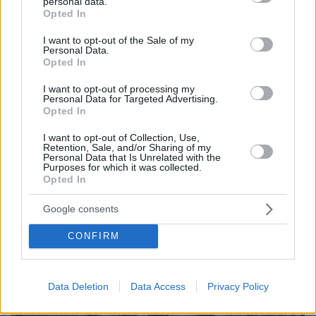
personal data.
grant or deny consent to Google and its third-party tags to
Opted In
use your data for below specified purposes in below Google
consent section.
I want to opt-out of the Sale of my
Personal Data.
Opted In
I want to opt-out of processing my
08.08.2026, 21:43
Personal Data for Targeted Advertising.
Opted In
Χόρχε Μέσι: Ο εργάτης από το Ροσάριο που πήρε
τον 13χρονο Λιονέλ από το χέρι και άλλαξε την
I want to opt-out of Collection, Use,
ιστορία του ποδοσφαίρου με μια υπογραφή σε...
Retention, Sale, and/or Sharing of my
Personal Data that Is Unrelated with the
χαρτοπετσέτα
Purposes for which it was collected.
Opted In
Google consents
CONFIRM
Data Deletion
Data Access
Privacy Policy